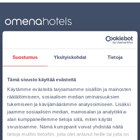
Lataa Omena-appi!
Appi tekee varaamisesta ja majoittumisesta Omenassa
Suostumus
Yksityiskohdat
Tietoja
mukavampaa.
Tämä sivusto käyttää evästeitä
Käytämme evästeitä tarjoamamme sisällön ja mainosten
räätälöimiseen, sosiaalisen median ominaisuuksien
tukemiseen ja kävijämäärämme analysoimiseen. Lisäksi
Hotellit
jaamme sosiaalisen median, mainosalan ja analytiikka-
alan kumppaneillemme tietoja siitä, miten käytät
Hanko
sivustoamme. Nämä kumppanit voivat yhdistää näitä
Helsinki, Lönnrotinkatu
tietoja muihin tietoihin, joita olet antanut heille tai joita on