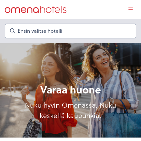
Ensin valitse hotelli
Varaa huone
Nuku hyvin Omenassa. Nuku
keskellä kaupunkia.