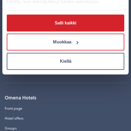
kerätty, kun olet käyttänyt heidän palvelujaan.
Helsinki, Yrjönkatu
Joensuu
Jyväskylä
Salli kaikki
Pori
Tampere
Muokkaa
Turku, Humalistonkatu
Kiellä
Turku, Kauppiaskatu
Vaasa
Omena Hotels
Front page
Hotel offers
Groups