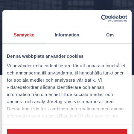
Samtycke
Information
Om
Hotell
Tammerfors
Denna webbplats använder cookies
Ankomst och avresa
Vi använder enhetsidentifierare för att anpassa innehållet
mån 10 aug. - tis 11 aug.
och annonserna till användarna, tillhandahålla funktioner
Rum och gäster
för sociala medier och analysera vår trafik. Vi
vidarebefordrar sådana identifierare och annan
1 rum, 1 vuxen, 0 barn
information från din enhet till de sociala medier och
annons- och analysföretag som vi samarbetar med.
Dessa kan i sin tur kombinera informationen med annan
Boka nu
information som du har tillhandahållit eller som de har
samlat in när du har använt deras tjänster.