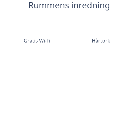
Rummens inredning
Gratis Wi-Fi
Hårtork
Kyl
Mikrovågsugn
Vattenkokare
Te och kaffe