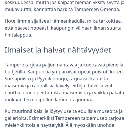
keskuudessa, mutta jos kaipaat hieman yksityisyyttä ja
mukavuutta, kannattaa harkita Tampereen Omenaa.
Hotellimme sijaitsee Hämeenkadulla, mikä tarkoittaa,
että pääset nopeasti kaupungin vilinään ilman suurta
hintalappua.
Ilmaiset ja halvat nähtävyydet
Tampere tarjoaa paljon nähtävää ja koettavaa pienellä
budjetilla. Kaupunkia ympäröivät upeat puistot, kuten
Sorsapuisto ja Pyynikinharju, tarjoavat kauniita
maisemia ja rauhallisia kävelyreittejä. Talvella voit
nauttia lumen peittämistä maisemista ja vaikka pakata
mukaan termospullon lämmintä juomaa.
Kulttuurinnälkäisille löytyy useita edullisia museoita ja
gallerioita. Esimerkiksi Tampereen taidemuseo tarjoaa
mielenkiintoisia näyttelyitä. Älä myöskään unohda