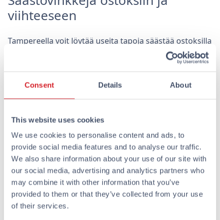
Säästövinkkejä ostoksiin ja
viihteeseen
Tampereella voit löytää useita tapoja säästää ostoksilla
ja viihteessä. Alennusmyynnit ovat yleisiä erityisesti
talvisin, ja kaupungin kirpputorit, kuten Radiokirppis ja
Tarina, tarjoavat ainutlaatuisia löytöjä edullisesti.
Consent
Details
About
Nämä paikat ovat täydellisiä, jos haluat löytää
persoonallisia matkamuistoja tai vaatteita ilman
suurta hintalappua.
This website uses cookies
Viihteen osalta edulliset elokuvateatterit, kuten
We use cookies to personalise content and ads, to
Niagara-teatteri, tarjoavat kulttuurielämyksiä
provide social media features and to analyse our traffic.
budjetilla. Voit myös tutustua paikallisiin klubeihin ja
We also share information about your use of our site with
keikkapaikkoihin, joissa usein järjestetään ilmaisia tai
our social media, advertising and analytics partners who
edullisia tapahtumia. Tampereen monipuolinen
may combine it with other information that you’ve
tarjonta takaa, että jokaiselle löytyy jotakin.
provided to them or that they’ve collected from your use
of their services.
Kun suunnittelet talvilomaasi Tampereelle, muista, että