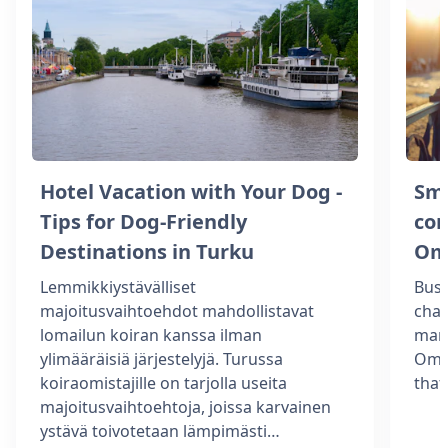
Hotel Vacation with Your Dog -
Sm
Tips for Dog-Friendly
com
Destinations in Turku
Om
Lemmikkiystävälliset
Busi
majoitusvaihtoehdot mahdollistavat
chal
lomailun koiran kanssa ilman
man
ylimääräisiä järjestelyjä. Turussa
Omen
koiraomistajille on tarjolla useita
tha
majoitusvaihtoehtoja, joissa karvainen
ystävä toivotetaan lämpimästi…