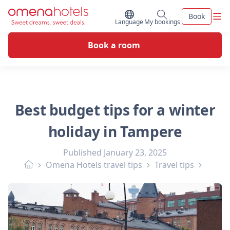
Skip to content
Men
Book
Switch Language
My bookings
Language
My bookings
Book a room
Best budget tips for a winter
holiday in Tampere
Published
January 23, 2025
Omena Hotels travel tips
Travel tips