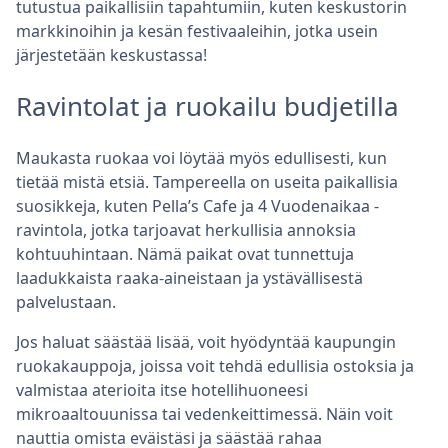
tutustua paikallisiin tapahtumiin, kuten keskustorin
markkinoihin ja kesän festivaaleihin, jotka usein
järjestetään keskustassa!
Ravintolat ja ruokailu budjetilla
Maukasta ruokaa voi löytää myös edullisesti, kun
tietää mistä etsiä. Tampereella on useita paikallisia
suosikkeja, kuten Pella’s Cafe ja 4 Vuodenaikaa -
ravintola, jotka tarjoavat herkullisia annoksia
kohtuuhintaan. Nämä paikat ovat tunnettuja
laadukkaista raaka-aineistaan ja ystävällisestä
palvelustaan.
Jos haluat säästää lisää, voit hyödyntää kaupungin
ruokakauppoja, joissa voit tehdä edullisia ostoksia ja
valmistaa aterioita itse hotellihuoneesi
mikroaaltouunissa tai vedenkeittimessä. Näin voit
nauttia omista eväistäsi ja säästää rahaa