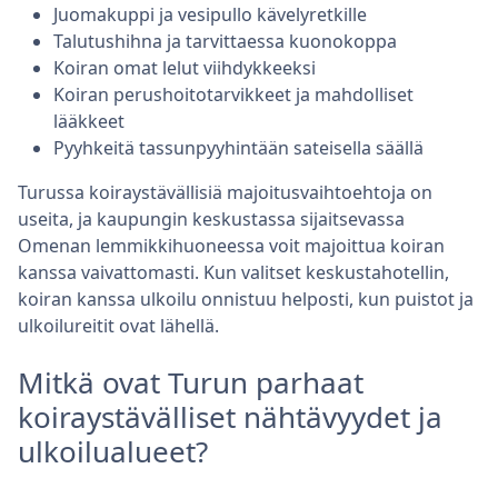
Juomakuppi ja vesipullo kävelyretkille
Talutushihna ja tarvittaessa kuonokoppa
Koiran omat lelut viihdykkeeksi
Koiran perushoitotarvikkeet ja mahdolliset
lääkkeet
Pyyhkeitä tassunpyyhintään sateisella säällä
Turussa koiraystävällisiä majoitusvaihtoehtoja on
useita, ja kaupungin keskustassa sijaitsevassa
Omenan lemmikkihuoneessa voit majoittua koiran
kanssa vaivattomasti. Kun valitset keskustahotellin,
koiran kanssa ulkoilu onnistuu helposti, kun puistot ja
ulkoilureitit ovat lähellä.
Mitkä ovat Turun parhaat
koiraystävälliset nähtävyydet ja
ulkoilualueet?