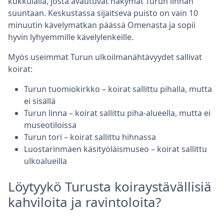
kukkulalla, josta avautuvat näkymät Turun linnan
suuntaan. Keskustassa sijaitseva puisto on vain 10
minuutin kävelymatkan päässä Omenasta ja sopii
hyvin lyhyemmille kävelylenkeille.
Myös useimmat Turun ulkoilmanähtävyydet sallivat
koirat:
Turun tuomiokirkko – koirat sallittu pihalla, mutta
ei sisällä
Turun linna – koirat sallittu piha-alueella, mutta ei
museotiloissa
Turun tori – koirat sallittu hihnassa
Luostarinmäen käsityöläismuseo – koirat sallittu
ulkoalueilla
Löytyykö Turusta koiraystävällisiä
kahviloita ja ravintoloita?