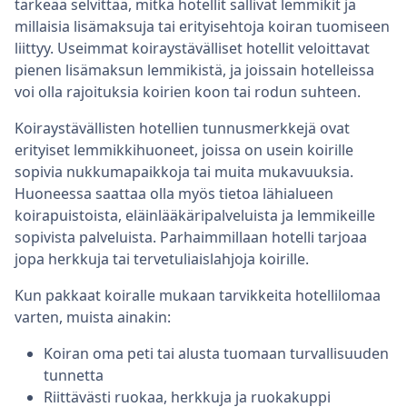
tärkeää selvittää, mitkä hotellit sallivat lemmikit ja
millaisia lisämaksuja tai erityisehtoja koiran tuomiseen
liittyy. Useimmat koiraystävälliset hotellit veloittavat
pienen lisämaksun lemmikistä, ja joissain hotelleissa
voi olla rajoituksia koirien koon tai rodun suhteen.
Koiraystävällisten hotellien tunnusmerkkejä ovat
erityiset lemmikkihuoneet, joissa on usein koirille
sopivia nukkumapaikkoja tai muita mukavuuksia.
Huoneessa saattaa olla myös tietoa lähialueen
koirapuistoista, eläinlääkäripalveluista ja lemmikeille
sopivista palveluista. Parhaimmillaan hotelli tarjoaa
jopa herkkuja tai tervetuliaislahjoja koirille.
Kun pakkaat koiralle mukaan tarvikkeita hotellilomaa
varten, muista ainakin:
Koiran oma peti tai alusta tuomaan turvallisuuden
tunnetta
Riittävästi ruokaa, herkkuja ja ruokakuppi