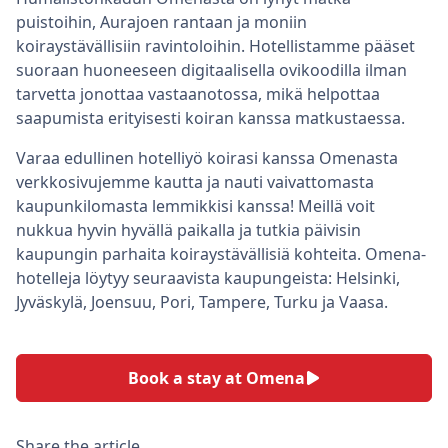
puistoihin, Aurajoen rantaan ja moniin
koiraystävällisiin ravintoloihin. Hotellistamme pääset
suoraan huoneeseen digitaalisella ovikoodilla ilman
tarvetta jonottaa vastaanotossa, mikä helpottaa
saapumista erityisesti koiran kanssa matkustaessa.
Varaa edullinen hotelliyö koirasi kanssa Omenasta
verkkosivujemme kautta ja nauti vaivattomasta
kaupunkilomasta lemmikkisi kanssa! Meillä voit
nukkua hyvin hyvällä paikalla ja tutkia päivisin
kaupungin parhaita koiraystävällisiä kohteita. Omena-
hotelleja löytyy seuraavista kaupungeista: Helsinki,
Jyväskylä, Joensuu, Pori, Tampere, Turku ja Vaasa.
Book a stay at Omena
Share the article