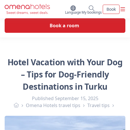
Skip to content
Men
Book
Switch Language
My bookings
Language
My bookings
Book a room
Hotel Vacation with Your Dog
– Tips for Dog-Friendly
Destinations in Turku
Published
September 15, 2025
Omena Hotels travel tips
Travel tips