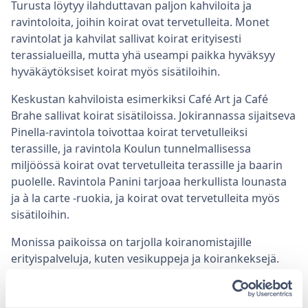
Turusta löytyy ilahduttavan paljon kahviloita ja
ravintoloita, joihin koirat ovat tervetulleita. Monet
ravintolat ja kahvilat sallivat koirat erityisesti
terassialueilla, mutta yhä useampi paikka hyväksyy
hyväkäytöksiset koirat myös sisätiloihin.
Keskustan kahviloista esimerkiksi Café Art ja Café
Brahe sallivat koirat sisätiloissa. Jokirannassa sijaitseva
Pinella-ravintola toivottaa koirat tervetulleiksi
terassille, ja ravintola Koulun tunnelmallisessa
miljöössä koirat ovat tervetulleita terassille ja baarin
puolelle. Ravintola Panini tarjoaa herkullista lounasta
ja à la carte -ruokia, ja koirat ovat tervetulleita myös
sisätiloihin.
Monissa paikoissa on tarjolla koiranomistajille
erityispalveluja, kuten vesikuppeja ja koirankeksejä.
Joillakin terasseilla, kuten ravintola Teinin terassilla, on
jopa erityisiä “koirapaikkoja”, joihin voit tuoda