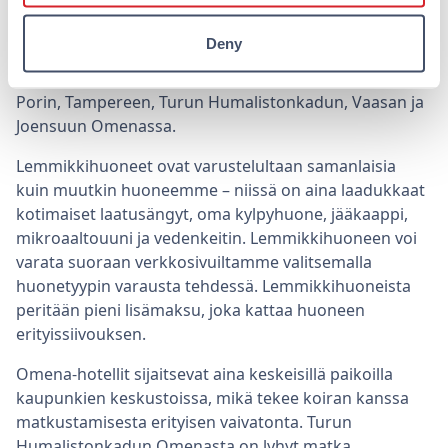
haluavat ottaa lemmikkinsä mukaan matkalle. Tämän
vuoksi olemme varanneet erityisiä lemmikkihuoneita
Deny
useissa hotelleissamme. Lemmikkihuoneita on
saatavilla aluksi Helsingin Lönnrotinkadun, Jyväskylän,
Porin, Tampereen, Turun Humalistonkadun, Vaasan ja
Joensuun Omenassa.
Lemmikkihuoneet ovat varustelultaan samanlaisia
kuin muutkin huoneemme – niissä on aina laadukkaat
kotimaiset laatusängyt, oma kylpyhuone, jääkaappi,
mikroaaltouuni ja vedenkeitin. Lemmikkihuoneen voi
varata suoraan verkkosivuiltamme valitsemalla
huonetyypin varausta tehdessä. Lemmikkihuoneista
peritään pieni lisämaksu, joka kattaa huoneen
erityissiivouksen.
Omena-hotellit sijaitsevat aina keskeisillä paikoilla
kaupunkien keskustoissa, mikä tekee koiran kanssa
matkustamisesta erityisen vaivatonta. Turun
Humalistonkadun Omenasta on lyhyt matka