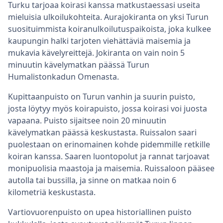
Turku tarjoaa koirasi kanssa matkustaessasi useita
mieluisia ulkoilukohteita. Aurajokiranta on yksi Turun
suosituimmista koiranulkoilutuspaikoista, joka kulkee
kaupungin halki tarjoten viehättäviä maisemia ja
mukavia kävelyreittejä. Jokiranta on vain noin 5
minuutin kävelymatkan päässä Turun
Humalistonkadun Omenasta.
Kupittaanpuisto on Turun vanhin ja suurin puisto,
josta löytyy myös koirapuisto, jossa koirasi voi juosta
vapaana. Puisto sijaitsee noin 20 minuutin
kävelymatkan päässä keskustasta. Ruissalon saari
puolestaan on erinomainen kohde pidemmille retkille
koiran kanssa. Saaren luontopolut ja rannat tarjoavat
monipuolisia maastoja ja maisemia. Ruissaloon pääsee
autolla tai bussilla, ja sinne on matkaa noin 6
kilometriä keskustasta.
Vartiovuorenpuisto on upea historiallinen puisto