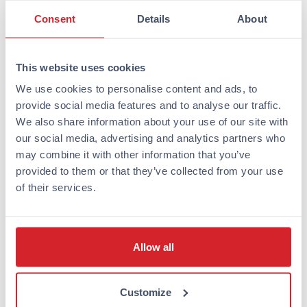
lemmikkisi aterioimaan kanssasi.
Consent
Details
About
Koiran kanssa ruokaillessa on hyvä muistaa muutamia
kohteliaisuussääntöjä:
This website uses cookies
Soita aina etukäteen ja varmista, että koirat ovat
tervetulleita
We use cookies to personalise content and ads, to
Vieraile vähemmän ruuhkaisina aikoina
provide social media features and to analyse our traffic.
Varmista, että koirasi on rauhallinen ja tottunut
We also share information about your use of our site with
julkisiin tiloihin
our social media, advertising and analytics partners who
Pidä koira aina hihnassa ja tarvittaessa lähellä
may combine it with other information that you’ve
pöytää
provided to them or that they’ve collected from your use
Ota mukaan vettä ja koiran herkkuja, jotta koirasi
of their services.
viihtyy paikallaan
Missä Omena Hotelleissa on
Allow all
lemmikkihuoneita tarjolla?
Customize
Omena-hotelleissa tiedämme, että monet matkustajat