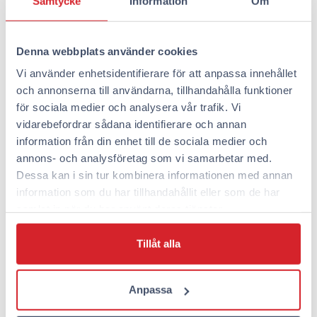
lemmikkisi aterioimaan kanssasi.
Samtycke
Information
Om
Koiran kanssa ruokaillessa on hyvä muistaa muutamia
kohteliaisuussääntöjä:
Denna webbplats använder cookies
Soita aina etukäteen ja varmista, että koirat ovat
Vi använder enhetsidentifierare för att anpassa innehållet
tervetulleita
och annonserna till användarna, tillhandahålla funktioner
Vieraile vähemmän ruuhkaisina aikoina
för sociala medier och analysera vår trafik. Vi
Varmista, että koirasi on rauhallinen ja tottunut
vidarebefordrar sådana identifierare och annan
julkisiin tiloihin
information från din enhet till de sociala medier och
Pidä koira aina hihnassa ja tarvittaessa lähellä
annons- och analysföretag som vi samarbetar med.
pöytää
Dessa kan i sin tur kombinera informationen med annan
Ota mukaan vettä ja koiran herkkuja, jotta koirasi
information som du har tillhandahållit eller som de har
viihtyy paikallaan
samlat in när du har använt deras tjänster.
Missä Omena Hotelleissa on
Tillåt alla
lemmikkihuoneita tarjolla?
Anpassa
Omena-hotelleissa tiedämme, että monet matkustajat