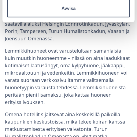
haluavat ottaa lemmikkinsä mukaan matkalle. Tämän
Avvisa
vuoksi olemme varanneet erityisiä lemmikkihuoneita
useissa hotelleissamme. Lemmikkihuoneita on
saatavilla aluksi Helsingin Lönnrotinkadun, Jyväskylän,
Porin, Tampereen, Turun Humalistonkadun, Vaasan ja
Joensuun Omenassa.
Lemmikkihuoneet ovat varustelultaan samanlaisia
kuin muutkin huoneemme – niissä on aina laadukkaat
kotimaiset laatusängyt, oma kylpyhuone, jääkaappi,
mikroaaltouuni ja vedenkeitin. Lemmikkihuoneen voi
varata suoraan verkkosivuiltamme valitsemalla
huonetyypin varausta tehdessä. Lemmikkihuoneista
peritään pieni lisämaksu, joka kattaa huoneen
erityissiivouksen.
Omena-hotellit sijaitsevat aina keskeisillä paikoilla
kaupunkien keskustoissa, mikä tekee koiran kanssa
matkustamisesta erityisen vaivatonta. Turun
Humalistonkadun Omenasta on lyhyt matka