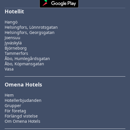
Hotellit
Hangö
Helsingfors, Lönnrotsgatan
Helsingfors, Georgsgatan
Joensuu
Jyväskylä
Björneborg
Tammerfors
Åbo, Humlegårdsgatan
Åbo, Köpmansgatan
Vasa
Omena Hotels
Hem
Hotellerbjudanden
Grupper
För företag
Förlängd vistelse
Om Omena Hotels