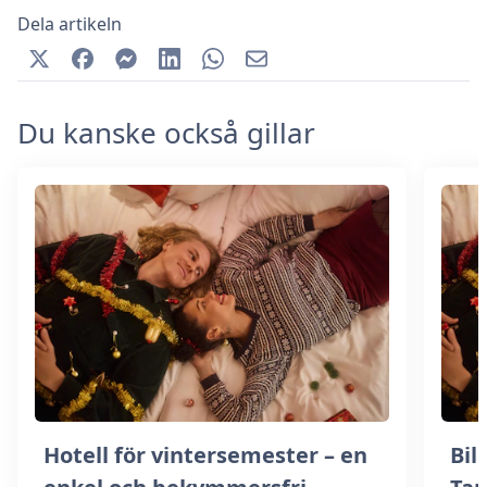
Dela artikeln
Du kanske också gillar
Hotell för vintersemester – en
Bill