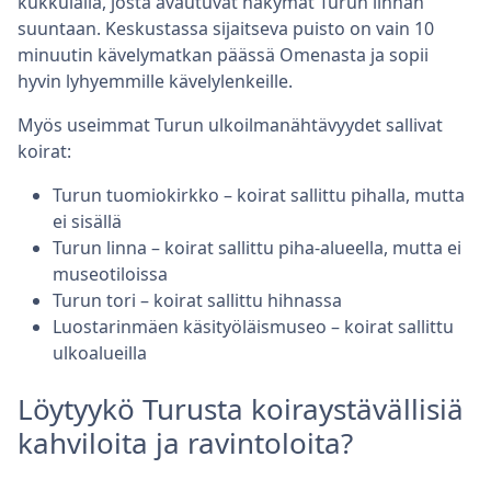
kukkulalla, josta avautuvat näkymät Turun linnan
suuntaan. Keskustassa sijaitseva puisto on vain 10
minuutin kävelymatkan päässä Omenasta ja sopii
hyvin lyhyemmille kävelylenkeille.
Myös useimmat Turun ulkoilmanähtävyydet sallivat
koirat:
Turun tuomiokirkko – koirat sallittu pihalla, mutta
ei sisällä
Turun linna – koirat sallittu piha-alueella, mutta ei
museotiloissa
Turun tori – koirat sallittu hihnassa
Luostarinmäen käsityöläismuseo – koirat sallittu
ulkoalueilla
Löytyykö Turusta koiraystävällisiä
kahviloita ja ravintoloita?