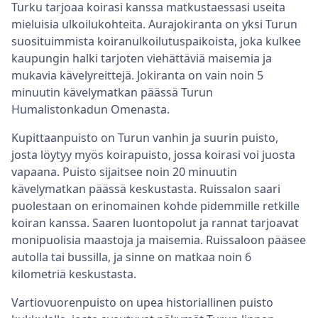
Turku tarjoaa koirasi kanssa matkustaessasi useita
mieluisia ulkoilukohteita. Aurajokiranta on yksi Turun
suosituimmista koiranulkoilutuspaikoista, joka kulkee
kaupungin halki tarjoten viehättäviä maisemia ja
mukavia kävelyreittejä. Jokiranta on vain noin 5
minuutin kävelymatkan päässä Turun
Humalistonkadun Omenasta.
Kupittaanpuisto on Turun vanhin ja suurin puisto,
josta löytyy myös koirapuisto, jossa koirasi voi juosta
vapaana. Puisto sijaitsee noin 20 minuutin
kävelymatkan päässä keskustasta. Ruissalon saari
puolestaan on erinomainen kohde pidemmille retkille
koiran kanssa. Saaren luontopolut ja rannat tarjoavat
monipuolisia maastoja ja maisemia. Ruissaloon pääsee
autolla tai bussilla, ja sinne on matkaa noin 6
kilometriä keskustasta.
Vartiovuorenpuisto on upea historiallinen puisto