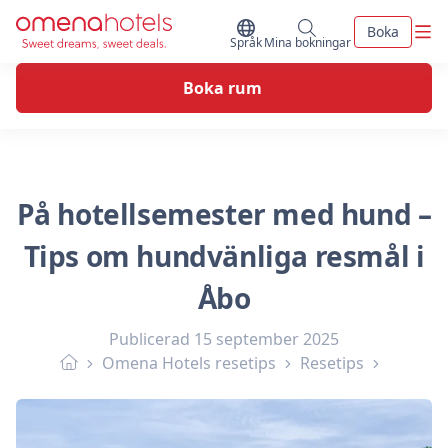
Skip to content
Men
Boka
Byt Språk
Mina bokningar
Språk
Mina bokningar
Boka rum
På hotellsemester med hund –
Tips om hundvänliga resmål i
Åbo
Publicerad
15 september 2025
Omena Hotels resetips
Resetips