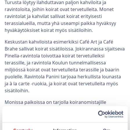
Turusta löytyy ilahduttavan paljon kahviloita ja
ravintoloita, joihin koirat ovat tervetulleita. Monet
ravintolat ja kahvilat sallivat koirat erityisesti
terassialueilla, mutta yhä useampi paikka hyväksyy
hyväkäytöksiset koirat myös sisätiloihin.
Keskustan kahviloista esimerkiksi Café Art ja Café
Brahe sallivat koirat sisätiloissa. Jokirannassa sijaitseva
Pinella-ravintola toivottaa koirat tervetulleiksi
terassille, ja ravintola Koulun tunnelmallisessa
miljöössä koirat ovat tervetulleita terassille ja baarin
puolelle. Ravintola Panini tarjoaa herkullista lounasta
ja à la carte -ruokia, ja koirat ovat tervetulleita myös
sisätiloihin.
Monissa paikoissa on tarjolla koiranomistajille
erityispalveluja, kuten vesikuppeja ja koirankeksejä.
Joillakin terasseilla, kuten ravintola Teinin terassilla, on
jopa erityisiä “koirapaikkoja”, joihin voit tuoda