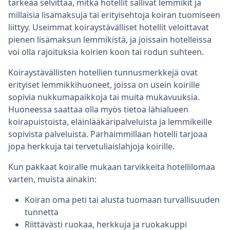
tärkeää selvittää, mitkä hotellit sallivat lemmikit ja
millaisia lisämaksuja tai erityisehtoja koiran tuomiseen
liittyy. Useimmat koiraystävälliset hotellit veloittavat
pienen lisämaksun lemmikistä, ja joissain hotelleissa
voi olla rajoituksia koirien koon tai rodun suhteen.
Koiraystävällisten hotellien tunnusmerkkejä ovat
erityiset lemmikkihuoneet, joissa on usein koirille
sopivia nukkumapaikkoja tai muita mukavuuksia.
Huoneessa saattaa olla myös tietoa lähialueen
koirapuistoista, eläinlääkäripalveluista ja lemmikeille
sopivista palveluista. Parhaimmillaan hotelli tarjoaa
jopa herkkuja tai tervetuliaislahjoja koirille.
Kun pakkaat koiralle mukaan tarvikkeita hotellilomaa
varten, muista ainakin:
Koiran oma peti tai alusta tuomaan turvallisuuden
tunnetta
Riittävästi ruokaa, herkkuja ja ruokakuppi