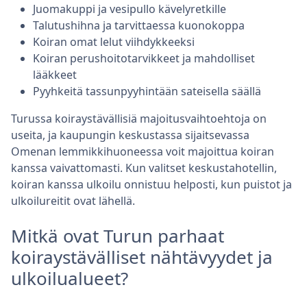
Juomakuppi ja vesipullo kävelyretkille
Talutushihna ja tarvittaessa kuonokoppa
Koiran omat lelut viihdykkeeksi
Koiran perushoitotarvikkeet ja mahdolliset
lääkkeet
Pyyhkeitä tassunpyyhintään sateisella säällä
Turussa koiraystävällisiä majoitusvaihtoehtoja on
useita, ja kaupungin keskustassa sijaitsevassa
Omenan lemmikkihuoneessa voit majoittua koiran
kanssa vaivattomasti. Kun valitset keskustahotellin,
koiran kanssa ulkoilu onnistuu helposti, kun puistot ja
ulkoilureitit ovat lähellä.
Mitkä ovat Turun parhaat
koiraystävälliset nähtävyydet ja
ulkoilualueet?