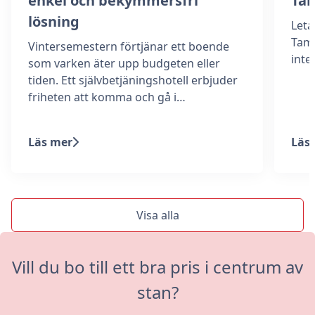
enkel och bekymmersfri
Ta
lösning
Leta
Tamm
Vintersemestern förtjänar ett boende
int
som varken äter upp budgeten eller
tiden. Ett självbetjäningshotell erbjuder
friheten att komma och gå i…
Läs mer
Läs
Visa alla
Vill du bo till ett bra pris i centrum av
stan?