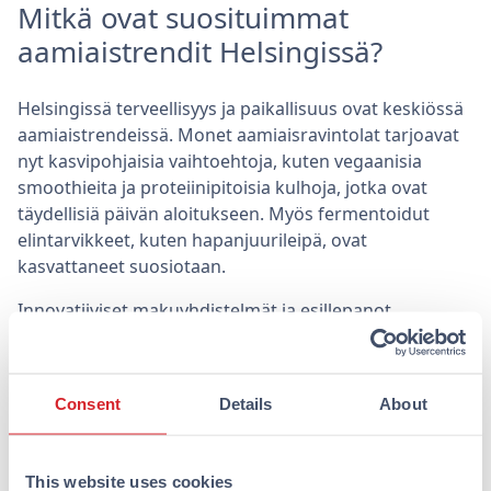
Mitkä ovat suosituimmat
aamiaistrendit Helsingissä?
Helsingissä terveellisyys ja paikallisuus ovat keskiössä
aamiaistrendeissä. Monet aamiaisravintolat tarjoavat
nyt kasvipohjaisia vaihtoehtoja, kuten vegaanisia
smoothieita ja proteiinipitoisia kulhoja, jotka ovat
täydellisiä päivän aloitukseen. Myös fermentoidut
elintarvikkeet, kuten hapanjuurileipä, ovat
kasvattaneet suosiotaan.
Innovatiiviset makuyhdistelmät ja esillepanot
houkuttelevat myös aamiaiskävijöitä. Esimerkiksi
erilaiset marjasekoitukset ja käsintehdyt granolat
tarjoavat uusia makuelämyksiä. Lisäksi monet
Consent
Details
About
brunssipaikat tarjoavat mahdollisuuden kokeilla
paikallisia erikoisuuksia, mikä tekee vierailusta
entistäkin mieleenpainuvamman.
This website uses cookies