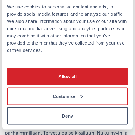
Miten Omena-hotelli voi auttaa
We use cookies to personalise content and ads, to
provide social media features and to analyse our traffic.
aamupalaseikkailussa?
We also share information about your use of our site with
our social media, advertising and analytics partners who
Omenassa yöpyessäsi voit helposti tutustua Helsingin
may combine it with other information that you’ve
monipuoliseen aamiaisvalikoimaan. Helsingin
provided to them or that they’ve collected from your use
hotelliemme keskeinen sijainti kaupungin sydämessä
of their services.
Yrjönkadulla
ja
Lönnrotinkadulla
takaa, että olet aina
lähellä parhaita aamiaisravintoloita ja brunssipaikkoja.
Näin voit aloittaa päiväsi vaivattomasti nauttien
Allow all
kaupungin tarjoamista kulinaarisista elämyksistä.
Lisäksi Omenan huoneissa on mikro, viileäkaappi ja
vedenkeitin, joten voit myös nauttia omista eväistäsi,
Customize
jos haluat rauhallisen aamuhetken huoneessasi ennen
kaupungille suuntaamista. Voimme myös tarjota
Deny
suosituksia ja vinkkejä piilotettuihin aarteisiin, jotta
voit kokea Helsingin aamupalakulttuurin
parhaimmillaan. Tervetuloa seikkailuun! Nuku hyvin ja