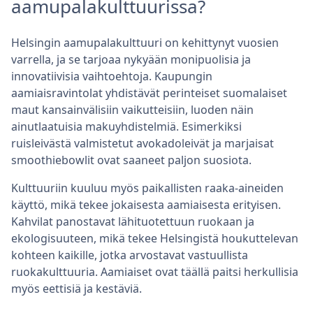
aamupalakulttuurissa?
Helsingin aamupalakulttuuri on kehittynyt vuosien
varrella, ja se tarjoaa nykyään monipuolisia ja
innovatiivisia vaihtoehtoja. Kaupungin
aamiaisravintolat yhdistävät perinteiset suomalaiset
maut kansainvälisiin vaikutteisiin, luoden näin
ainutlaatuisia makuyhdistelmiä. Esimerkiksi
ruisleivästä valmistetut avokadoleivät ja marjaisat
smoothiebowlit ovat saaneet paljon suosiota.
Kulttuuriin kuuluu myös paikallisten raaka-aineiden
käyttö, mikä tekee jokaisesta aamiaisesta erityisen.
Kahvilat panostavat lähituotettuun ruokaan ja
ekologisuuteen, mikä tekee Helsingistä houkuttelevan
kohteen kaikille, jotka arvostavat vastuullista
ruokakulttuuria. Aamiaiset ovat täällä paitsi herkullisia
myös eettisiä ja kestäviä.