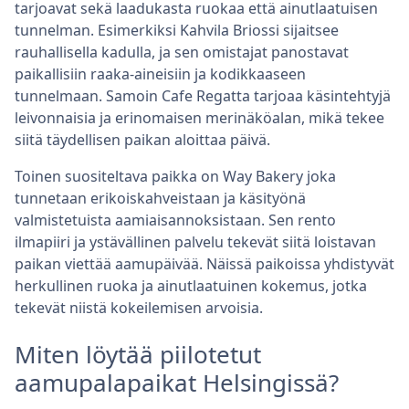
tarjoavat sekä laadukasta ruokaa että ainutlaatuisen
tunnelman. Esimerkiksi Kahvila Briossi sijaitsee
rauhallisella kadulla, ja sen omistajat panostavat
paikallisiin raaka-aineisiin ja kodikkaaseen
tunnelmaan. Samoin Cafe Regatta tarjoaa käsintehtyjä
leivonnaisia ja erinomaisen merinäköalan, mikä tekee
siitä täydellisen paikan aloittaa päivä.
Toinen suositeltava paikka on Way Bakery joka
tunnetaan erikoiskahveistaan ja käsityönä
valmistetuista aamiaisannoksistaan. Sen rento
ilmapiiri ja ystävällinen palvelu tekevät siitä loistavan
paikan viettää aamupäivää. Näissä paikoissa yhdistyvät
herkullinen ruoka ja ainutlaatuinen kokemus, jotka
tekevät niistä kokeilemisen arvoisia.
Miten löytää piilotetut
aamupalapaikat Helsingissä?