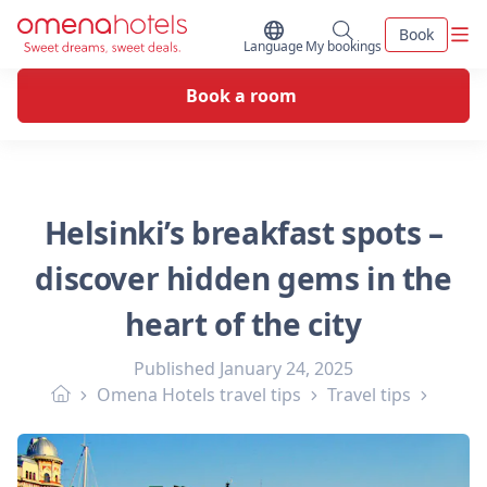
Skip to content
Men
Book
Switch Language
My bookings
Language
My bookings
Book a room
Helsinki’s breakfast spots –
discover hidden gems in the
heart of the city
Published
January 24, 2025
Omena Hotels travel tips
Travel tips