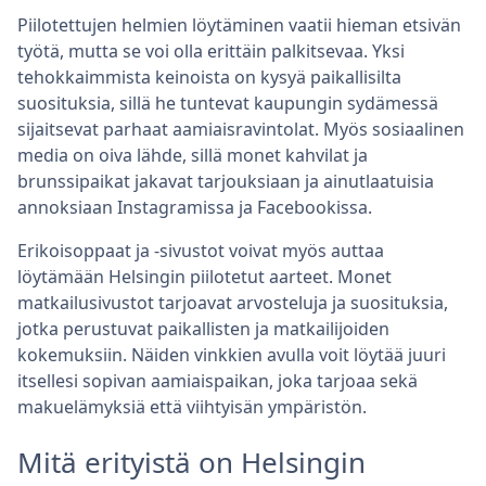
Piilotettujen helmien löytäminen vaatii hieman etsivän
työtä, mutta se voi olla erittäin palkitsevaa. Yksi
tehokkaimmista keinoista on kysyä paikallisilta
suosituksia, sillä he tuntevat kaupungin sydämessä
sijaitsevat parhaat aamiaisravintolat. Myös sosiaalinen
media on oiva lähde, sillä monet kahvilat ja
brunssipaikat jakavat tarjouksiaan ja ainutlaatuisia
annoksiaan Instagramissa ja Facebookissa.
Erikoisoppaat ja -sivustot voivat myös auttaa
löytämään Helsingin piilotetut aarteet. Monet
matkailusivustot tarjoavat arvosteluja ja suosituksia,
jotka perustuvat paikallisten ja matkailijoiden
kokemuksiin. Näiden vinkkien avulla voit löytää juuri
itsellesi sopivan aamiaispaikan, joka tarjoaa sekä
makuelämyksiä että viihtyisän ympäristön.
Mitä erityistä on Helsingin