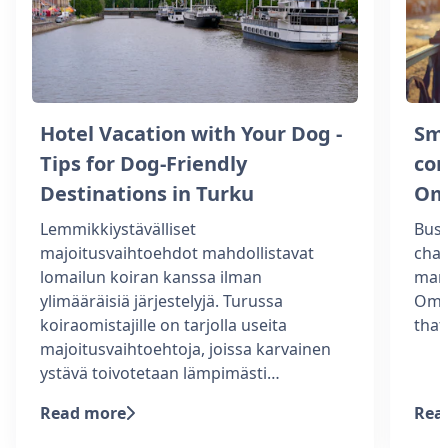
Hotel Vacation with Your Dog -
Sm
Tips for Dog-Friendly
com
Destinations in Turku
Om
Lemmikkiystävälliset
Busi
majoitusvaihtoehdot mahdollistavat
chal
lomailun koiran kanssa ilman
man
ylimääräisiä järjestelyjä. Turussa
Omen
koiraomistajille on tarjolla useita
tha
majoitusvaihtoehtoja, joissa karvainen
ystävä toivotetaan lämpimästi…
Read more
Rea