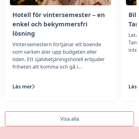
Hotell för vintersemester – en
Bill
enkel och bekymmersfri
Ta
lösning
Leta
Tamm
Vintersemestern förtjänar ett boende
int
som varken äter upp budgeten eller
tiden. Ett självbetjäningshotell erbjuder
friheten att komma och gå i…
Läs mer
Läs
Visa alla