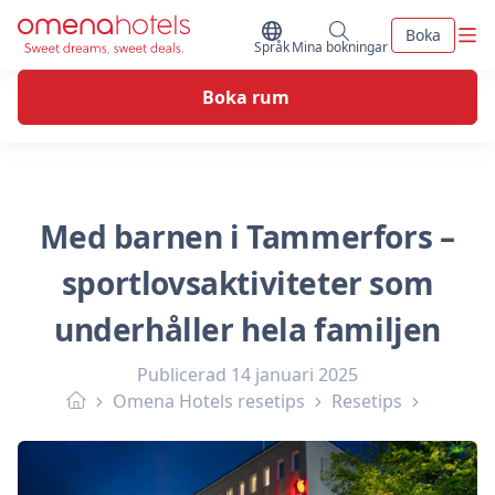
Skip to content
Men
Boka
Byt Språk
Mina bokningar
Språk
Mina bokningar
Boka rum
Med barnen i Tammerfors –
sportlovsaktiviteter som
underhåller hela familjen
Publicerad
14 januari 2025
Omena Hotels resetips
Resetips