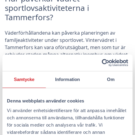
sportlovsaktiviteterna i
Tammerfors?
Väderförhållandena kan påverka planeringen av
familjeaktiviteter under sportlovet. Vintervädret i
Tammerfors kan vara oförutsägbart, men som tur är
erbjuder staden många alternativ inomhus om vädret
inte gynnar utomhusaktiviteter. Till exempel Megazone
och ZBase erbjuder laserlekar där barn kan göra sig av
med energi på ett säkert sätt, oavsett väder.
Samtycke
Information
Om
Vid dåligt väder är även biografer ett utmärkt
alternativ. På Finnkino Plevna visas ofta barnfilmer, och
Denna webbplats använder cookies
den erbjuder en trevlig plats att koppla av och njuta av
filmunderhållning. På så sätt förstör inte vädret
Vi använder enhetsidentifierare för att anpassa innehållet
lovdagen.
och annonserna till användarna, tillhandahålla funktioner
för sociala medier och analysera vår trafik. Vi
Hur planerar man den perfekta
vidarebefordrar sådana identifierare och annan