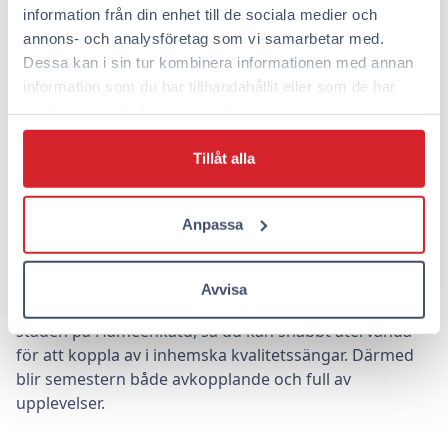
familjesemestern i Tammerfors?
information från din enhet till de sociala medier och
annons- och analysföretag som vi samarbetar med.
Dessa kan i sin tur kombinera informationen med annan
När du planerar den perfekta familjesemestern i
information som du har tillhandahållit eller som de har
Tammerfors bör du ta hänsyn till alla
samlat in när du har använt deras tjänster.
familjemedlemmars önskemål och behov. Börja med
att göra en lista över alla sevärdheter och aktiviteter
Tillåt alla
som intresserar er. Bra förhandsplanering säkerställer
att det finns något roligt för alla.
Anpassa
Det är också viktigt att lämna utrymme för spontant
kul och pauser. Tammerfors centrum erbjuder
utmärkta förutsättningar både för aktiviteter och
Avvisa
avkoppling, och Omena-hotellen ligger bekvämt mitt i
staden på Hämeenkatu, så du kan snabbt återvända
för att koppla av i inhemska kvalitetssängar. Därmed
blir semestern både avkopplande och full av
upplevelser.