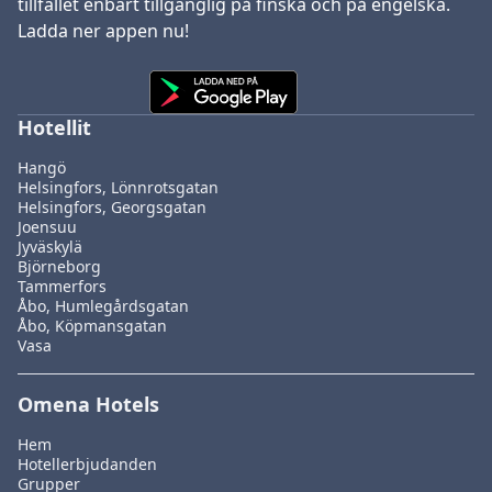
tillfället enbart tillgänglig på finska och på engelska.
Ladda ner appen nu!
Hotellit
Hangö
Helsingfors, Lönnrotsgatan
Helsingfors, Georgsgatan
Joensuu
Jyväskylä
Björneborg
Tammerfors
Åbo, Humlegårdsgatan
Åbo, Köpmansgatan
Vasa
Omena Hotels
Hem
Hotellerbjudanden
Grupper