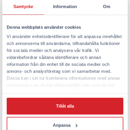
Rummen är rymliga och har vanligtvis plats för upp till
Samtycke
Information
Om
tre eller fyra personer. Varje rum har gratis WiFi, en
platt-TV och ett skrivbord för arbete. Badrummet har
dusch, toalett, handdukar och hårtork.
Denna webbplats använder cookies
Resenärer bör ta med följande saker:
Vi använder enhetsidentifierare för att anpassa innehållet
och annonserna till användarna, tillhandahålla funktioner
Personliga hygienprodukter (schampo, tvål)
för sociala medier och analysera vår trafik. Vi
Din egen dator eller surfplatta för underhållning
vidarebefordrar sådana identifierare och annan
En mobiltelefon med fungerande
information från din enhet till de sociala medier och
internetanslutning (behövs för att använda
annons- och analysföretag som vi samarbetar med.
dörrkoden)
Dessa kan i sin tur kombinera informationen med annan
Om så önskas, egna snacks för kylskåpet och
information som du har tillhandahållit eller som de har
mikrovågsmat
samlat in när du har använt deras tjänster.
Bekväma inneskor eller tofflor
Öronproppar om du är lättstörd (även om
Tillåt alla
rummen är väl ljudisolerade)
Rummet kommer med lakan, handdukar och
Anpassa
grundläggande förnödenheter, så du behöver inte ta