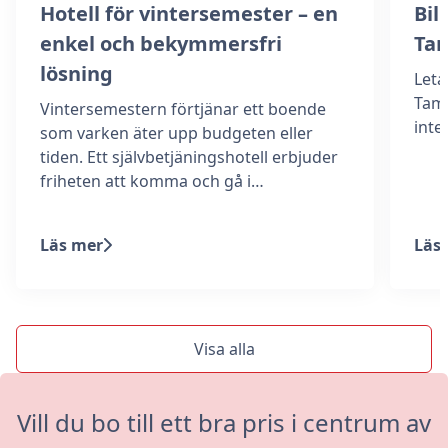
Hotell för vintersemester – en
Bill
enkel och bekymmersfri
Ta
lösning
Leta
Tamm
Vintersemestern förtjänar ett boende
int
som varken äter upp budgeten eller
tiden. Ett självbetjäningshotell erbjuder
friheten att komma och gå i…
Läs mer
Läs
Visa alla
Vill du bo till ett bra pris i centrum av