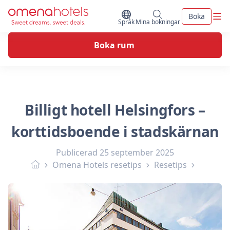
Skip to content
Men
Boka
Byt Språk
Mina bokningar
Språk
Mina bokningar
Boka rum
Billigt hotell Helsingfors –
korttidsboende i stadskärnan
Publicerad
25 september 2025
Omena Hotels resetips
Resetips