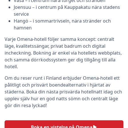
Vasa – i centrum nära torget och stranden
Joensuu – i centrum på Kauppakatu nära stadens
service
Hangö – i sommartrivseln, nära stränder och
hamnen
Varje Omena-hotell följer samma koncept: centralt
läge, kvalitetssängar, privat badrum och digital
incheckning. Bokning är enkel via hotellets webbplats,
och samma dörrkodssystem ger dig tillgång till alla
hotell.
Om du reser runt i Finland erbjuder Omena-hotell ett
pålitligt och prisvärt boendealternativ i hjärtat av
städerna. Boka din nästa prisvärda hotellnatt idag och
upplev själv hur en god natts sömn och centralt läge
gör din resa lyckad!
Boka en vistelse på Omena