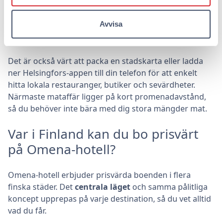
med sängkläder. Självbetjäningskonceptet innebär att
daglig städservice inte tillhandahålls under korta
Avvisa
vistelser, så du kanske vill ta med extra handdukar för
längre vistelser.
Det är också värt att packa en stadskarta eller ladda
ner Helsingfors-appen till din telefon för att enkelt
hitta lokala restauranger, butiker och sevärdheter.
Närmaste mataffär ligger på kort promenadavstånd,
så du behöver inte bära med dig stora mängder mat.
Var i Finland kan du bo prisvärt
på Omena-hotell?
Omena-hotell erbjuder prisvärda boenden i flera
finska städer. Det
centrala läget
och samma pålitliga
koncept upprepas på varje destination, så du vet alltid
vad du får.