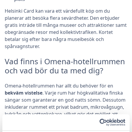
Helsinki Card kan vara ett värdefullt köp om du
planerar att besöka flera sevärdheter. Den erbjuder
gratis inträde till många museer och attraktioner samt
obegränsade resor med kollektivtrafiken. Kortet
betalar sig efter bara några museibesök och
spårvagnsturer.
Vad finns i Omena-hotellrummen
och vad bör du ta med dig?
Omena-hotellrummen har allt du behöver för en
bekväm vistelse
. Varje rum har högkvalitativa finska
sängar som garanterar en god natts sömn. Dessutom
inkluderar rummet ett privat badrum, mikrovågsugn,
kylskåp och vattenkokare, vilket gör det möjligt att
tillreda och förvara egna snacks.