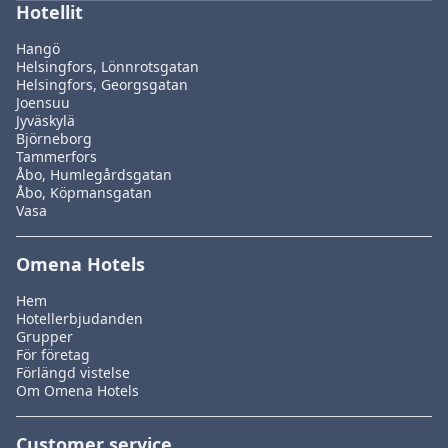
Hotellit
Hangö
Helsingfors, Lönnrotsgatan
Helsingfors, Georgsgatan
Joensuu
Jyväskylä
Björneborg
Tammerfors
Åbo, Humlegårdsgatan
Åbo, Köpmansgatan
Vasa
Omena Hotels
Hem
Hotellerbjudanden
Grupper
För företag
Förlängd vistelse
Om Omena Hotels
Customer service