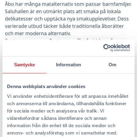
Åbo har många matalternativ som passar barnfamiljer.
Saluhallen är en utmärkt plats att smaka på lokala
delikatesser och upptäcka nya smakupplevelser. Dess
varierade utbud täcker både traditionella åborätter
och mer moderna alternativ.
Restauranger som Restaurang Tintå vid Aura å
erbjuder en avslappnad miljö för att njuta av en utsökt
måltid. Många restauranger erbjuder specialmenyer
för barn, och kaféer inbjuder till avkoppling med en
Samtycke
Information
Om
varm dryck. Om du vill kan du också använda hotellets
köksutrustning för att snabbt tillaga en måltid, vilket
ger extra frihet och sparmöjligheter.
Denna webbplats använder cookies
Vi använder enhetsidentifierare för att anpassa innehållet
Varför välja Omena Hotell för
och annonserna till användarna, tillhandahålla funktioner
boende?
för sociala medier och analysera vår trafik. Vi
vidarebefordrar sådana identifierare och annan
Omena Hotells centrala läge i Åbo centrum gör det till
information från din enhet till de sociala medier och
ett idealiskt val för familjer under skidsemestern. Du
annons- och analysföretag som vi samarbetar med.