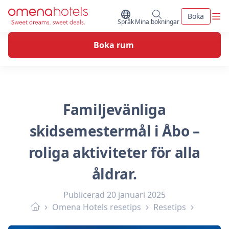
Skip to content
Men
Boka
Byt Språk
Mina bokningar
Språk
Mina bokningar
Boka rum
Familjevänliga
skidsemestermål i Åbo –
roliga aktiviteter för alla
åldrar.
Publicerad
20 januari 2025
Omena Hotels resetips
Resetips