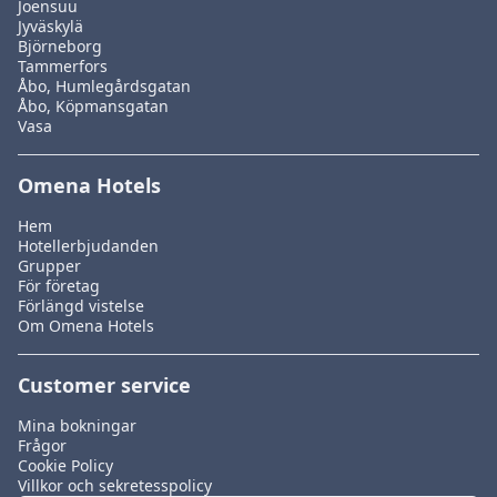
Joensuu
Jyväskylä
Björneborg
Tammerfors
Åbo, Humlegårdsgatan
Åbo, Köpmansgatan
Vasa
Omena Hotels
Hem
Hotellerbjudanden
Grupper
För företag
Förlängd vistelse
Om Omena Hotels
Customer service
Mina bokningar
Frågor
Cookie Policy
Villkor och sekretesspolicy