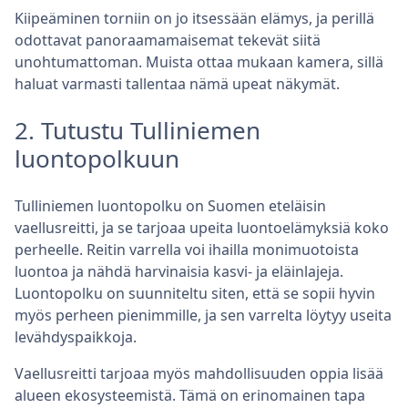
Kiipeäminen torniin on jo itsessään elämys, ja perillä
odottavat panoraamamaisemat tekevät siitä
unohtumattoman. Muista ottaa mukaan kamera, sillä
haluat varmasti tallentaa nämä upeat näkymät.
2. Tutustu Tulliniemen
luontopolkuun
Tulliniemen luontopolku on Suomen eteläisin
vaellusreitti, ja se tarjoaa upeita luontoelämyksiä koko
perheelle. Reitin varrella voi ihailla monimuotoista
luontoa ja nähdä harvinaisia kasvi- ja eläinlajeja.
Luontopolku on suunniteltu siten, että se sopii hyvin
myös perheen pienimmille, ja sen varrelta löytyy useita
levähdyspaikkoja.
Vaellusreitti tarjoaa myös mahdollisuuden oppia lisää
alueen ekosysteemistä. Tämä on erinomainen tapa