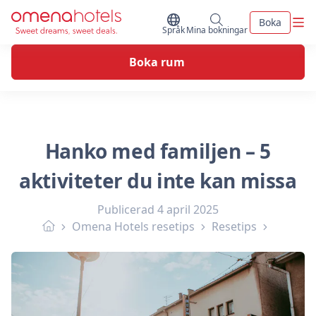
Skip to content
Men
Boka
Byt Språk
Mina bokningar
Språk
Mina bokningar
Boka rum
Hanko med familjen – 5
aktiviteter du inte kan missa
Publicerad
4 april 2025
Omena Hotels resetips
Resetips