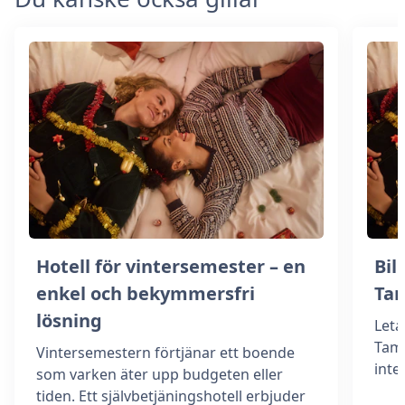
Hotell för vintersemester – en
Bill
enkel och bekymmersfri
Ta
lösning
Leta
Tamm
Vintersemestern förtjänar ett boende
int
som varken äter upp budgeten eller
tiden. Ett självbetjäningshotell erbjuder