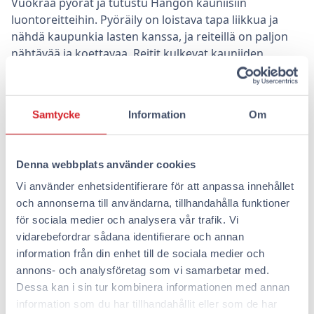
Vuokraa pyörät ja tutustu Hangon kauniisiin
luontoreitteihin. Pyöräily on loistava tapa liikkua ja
nähdä kaupunkia lasten kanssa, ja reiteillä on paljon
nähtävää ja koettavaa. Reitit kulkevat kauniiden
rantojen ja metsien halki, ja ne tarjoavat monipuolisia
mahdollisuuksia nauttia ulkoilusta.
Pyöräily on paitsi hauskaa, myös ympäristöystävällinen
Samtycke
Information
Om
tapa tutustua uuteen kaupunkiin. Se on täydellinen
aktiviteetti perheille, jotka haluavat kokea enemmän
Denna webbplats använder cookies
yhdessä.
Vi använder enhetsidentifierare för att anpassa innehållet
Suunnittele unohtumaton
och annonserna till användarna, tillhandahålla funktioner
perheloma Hankoon
för sociala medier och analysera vår trafik. Vi
vidarebefordrar sådana identifierare och annan
information från din enhet till de sociala medier och
Nyt kun tiedät, mitä kaikkea Hanko voi tarjota
annons- och analysföretag som vi samarbetar med.
perheellesi, on aika suunnitella oma unohtumaton
Dessa kan i sin tur kombinera informationen med annan
lomasi. Kaupungin monipuoliset aktiviteetit ja
information som du har tillhandahållit eller som de har
luonnonkauniit maisemat tarjoavat täydelliset puitteet