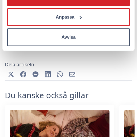
från vår webbplats och upplev en unik
boendeupplevelse anpassad för att stödja ditt
Anpassa
välbefinnande.
Avvisa
Boka en vistelse på Omena
Dela artikeln
Du kanske också gillar