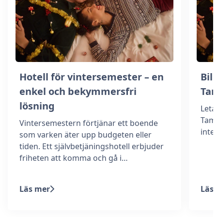
Hotell för vintersemester – en
Bill
enkel och bekymmersfri
Ta
lösning
Leta
Tamm
Vintersemestern förtjänar ett boende
int
som varken äter upp budgeten eller
tiden. Ett självbetjäningshotell erbjuder
friheten att komma och gå i…
Läs mer
Läs