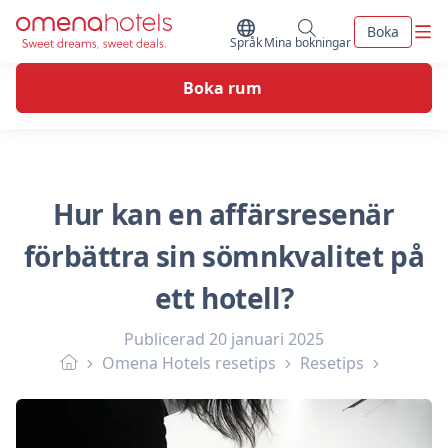
Skip to content
Men
Boka
Byt Språk
Mina bokningar
Språk
Mina bokningar
Boka rum
Hur kan en affärsresenär
förbättra sin sömnkvalitet på
ett hotell?
Publicerad
20 januari 2025
Omena Hotels resetips
Resetips