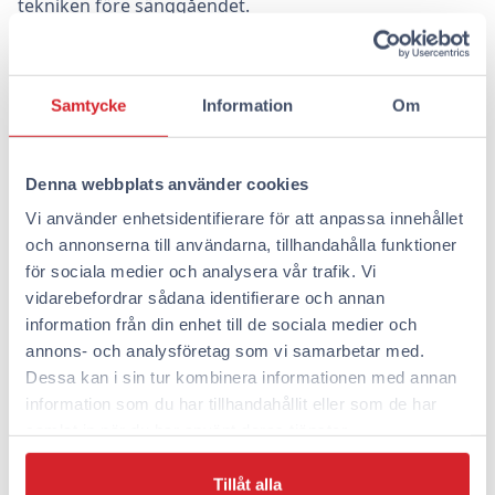
tekniken före sänggåendet.
Att Hantera Stress under
Affärsresor
Samtycke
Information
Om
Affärsresor kan orsaka stress, vilket i sin tur påverkar
sömnkvaliteten. Det finns dock flera effektiva sätt att
Denna webbplats använder cookies
hantera stress. Mindfulness-övningar och
Vi använder enhetsidentifierare för att anpassa innehållet
avslappningstekniker, såsom djupandning, kan hjälpa
och annonserna till användarna, tillhandahålla funktioner
till att lugna sinnet före sänggåendet. Omena erbjuder
för sociala medier och analysera vår trafik. Vi
sina gäster avskildhet och möjlighet till personlig frid,
vidarebefordrar sådana identifierare och annan
vilket främjar stressreduktion. God sömn uppnås
information från din enhet till de sociala medier och
lättare när kroppen och sinnet är avslappnade.
annons- och analysföretag som vi samarbetar med.
Dessa kan i sin tur kombinera informationen med annan
När affärsresan tar dig på en övernattning nästa gång,
information som du har tillhandahållit eller som de har
välj Omena och säkerställ kvalitetssömn under din
samlat in när du har använt deras tjänster.
resa. Våra självbetjäningshotell erbjuder den perfekta
miljön för en vilsam natt, så att du kan fokusera på
Tillåt alla
viktiga frågor utan extra stress. Boka våra rum direkt