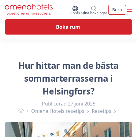
Skip to content
Men
Boka
Byt Språk
Mina bokningar
Språk
Mina bokningar
Boka rum
Hur hittar man de bästa
sommarterrasserna i
Helsingfors?
Publicerad
27 juni 2025
Omena Hotels resetips
Resetips