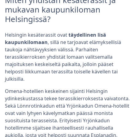
Miten yhdistän kesäterassit ja
mukavan kaupunkiloman
Helsingissä?
Helsingin kesäterassit ovat
täydellinen lisä
kaupunkilomaan
, sillä ne tarjoavat elämyksellisiä
taukoja nähtävyyksien välissä. Parhaiten
terassikierroksen yhdistät lomaan valitsemalla
majoituksen keskeiseltä paikalta, jolloin pääset
helposti liikkumaan terassilta toiselle kävellen tai
julkisilla.
Omena-hotellien keskeinen sijainti Helsingin
ydinkeskustassa tekee terassikierroksesta vaivatonta.
Sekä Lönnrotinkadun että Yrjönkadun Omena-hotellit
ovat vain lyhyen kävelymatkan päässä monista
suosituista terasseista. Erityisesti Yrjönkadun
hotellimme sijaitsee ihanteellisesti rauhallisella
aukiolla, josta voit helposti suunnata Esplanadin,