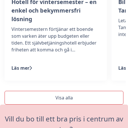
Hotell för vintersemester – en
Bill
enkel och bekymmersfri
Ta
lösning
Leta
Tamm
Vintersemestern förtjänar ett boende
int
som varken äter upp budgeten eller
tiden. Ett självbetjäningshotell erbjuder
friheten att komma och gå i…
Läs mer
Läs
Visa alla
Vill du bo till ett bra pris i centrum av