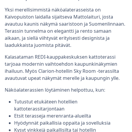
Yksi merellisimmistä näköalaterasseista on
Kaivopuiston laidalla sijaitseva Mattolaituri, josta
avautuu kaunis näkymä saaristoon ja Suomenlinnaan.
Terassin tunnelma on elegantti ja rento samaan
aikaan, ja siellä viihtyvät erityisesti designista ja
laadukkaista juomista pitävät.
Kalasataman REDI-kauppakeskuksen kattoterassi
tarjoaa modernin vaihtoehdon kaupunkinäkymien
ihailuun. Myös Clarion-hotellin Sky Room -terassilta
avautuvat upeat näkymät merelle ja kaupungin ylle.
Näköalaterassien löytäminen helpottuu, kun:
Tutustut etukäteen hotellien
kattoterassitarjontaan
Etsit terasseja merenranta-alueilta
Hyödynnät paikallisia oppaita ja sovelluksia
Kysyt vinkkejä paikallisilta tai hotellin