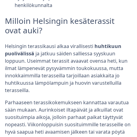
henkilökunnalta
Milloin Helsingin kesäterassit
ovat auki?
Helsingin terassikausi alkaa virallisesti
huhtikuun
puolivälissä
ja jatkuu säiden salliessa syyskuun
loppuun. Useimmat terassit avaavat ovensa heti, kun
ilmat lämpenevät pysyvämmin toukokuussa, mutta
innokkaimmilla terasseilla tarjoillaan asiakkaita jo
huhtikuussa lämpölampuin ja huovin varustelluilla
terasseilla.
Parhaaseen terassikokemukseen kannattaa varautua
sään mukaan. Aurinkoiset iltapäivät ja alkuillat ovat
suosituimpia aikoja, jolloin parhaat paikat täyttyvät
nopeasti. Viikonloppuisin suosituimmille terasseille on
hyvä saapua heti avaamisen jälkeen tai varata pöytä