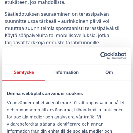
etukäteen, jos mahdollista.
Säätiedotuksen seuraaminen on terassipäivän
suunnittelussa tärkeää – aurinkoinen päivä voi
muuttaa suunnitelmia spontaanisti terassipäiväksi!
Käytä sääpalveluita tai mobiilisovelluksia, jotka
tarjoavat tarkkoja ennusteita lähitunneille.
Mistä löydän rauhallisempia
terasseja Helsingin keskustassa?
Samtycke
Information
Om
Keskustan
piilotettuja terassihelmiä
ovat erityisesti
sisäpihoilla sijaitsevat rauhallisemmat terassit. Näitä
Denna webbplats använder cookies
löytyy esimerkiksi Design District -alueelta
Vi använder enhetsidentifierare för att anpassa innehållet
Punavuoresta ja Ullanlinnasta. Ravintola Juuri
och annonserna till användarna, tillhandahålla funktioner
Korkeavuorenkadulla tarjoaa viihtyisän
för sociala medier och analysera vår trafik. Vi
sisäpihaterassin, jossa voi nauttia herkullisesta
vidarebefordrar sådana identifierare och annan
ruoasta ja juomasta melko rauhallisessa ympäristössä.
information från din enhet till de sociala medier och