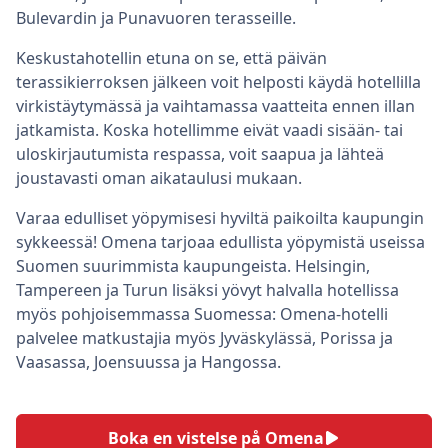
Bulevardin ja Punavuoren terasseille.
Keskustahotellin etuna on se, että päivän
terassikierroksen jälkeen voit helposti käydä hotellilla
virkistäytymässä ja vaihtamassa vaatteita ennen illan
jatkamista. Koska hotellimme eivät vaadi sisään- tai
uloskirjautumista respassa, voit saapua ja lähteä
joustavasti oman aikataulusi mukaan.
Varaa edulliset yöpymisesi hyviltä paikoilta kaupungin
sykkeessä! Omena tarjoaa edullista yöpymistä useissa
Suomen suurimmista kaupungeista. Helsingin,
Tampereen ja Turun lisäksi yövyt halvalla hotellissa
myös pohjoisemmassa Suomessa: Omena-hotelli
palvelee matkustajia myös Jyväskylässä, Porissa ja
Vaasassa, Joensuussa ja Hangossa.
Boka en vistelse på Omena