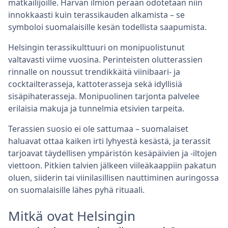
matkailijoille. Harvan ilmiön perään odotetaan niin
innokkaasti kuin terassikauden alkamista – se
symboloi suomalaisille kesän todellista saapumista.
Helsingin terassikulttuuri on monipuolistunut
valtavasti viime vuosina. Perinteisten olutterassien
rinnalle on noussut trendikkäitä viinibaari- ja
cocktailterasseja, kattoterasseja sekä idyllisiä
sisäpihaterasseja. Monipuolinen tarjonta palvelee
erilaisia makuja ja tunnelmia etsivien tarpeita.
Terassien suosio ei ole sattumaa – suomalaiset
haluavat ottaa kaiken irti lyhyestä kesästä, ja terassit
tarjoavat täydellisen ympäristön kesäpäivien ja -iltojen
viettoon. Pitkien talvien jälkeen viileäkaappiin pakatun
oluen, siiderin tai viinilasillisen nauttiminen auringossa
on suomalaisille lähes pyhä rituaali.
Mitkä ovat Helsingin