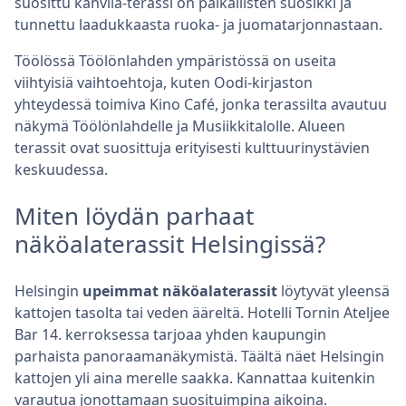
suosittu kahvila-terassi on paikallisten suosikki ja
tunnettu laadukkaasta ruoka- ja juomatarjonnastaan.
Töölössä Töölönlahden ympäristössä on useita
viihtyisiä vaihtoehtoja, kuten Oodi-kirjaston
yhteydessä toimiva Kino Café, jonka terassilta avautuu
näkymä Töölönlahdelle ja Musiikkitalolle. Alueen
terassit ovat suosittuja erityisesti kulttuurinystävien
keskuudessa.
Miten löydän parhaat
näköalaterassit Helsingissä?
Helsingin
upeimmat näköalaterassit
löytyvät yleensä
kattojen tasolta tai veden ääreltä. Hotelli Tornin Ateljee
Bar 14. kerroksessa tarjoaa yhden kaupungin
parhaista panoraamanäkymistä. Täältä näet Helsingin
kattojen yli aina merelle saakka. Kannattaa kuitenkin
varautua jonottamaan suosituimpina aikoina.