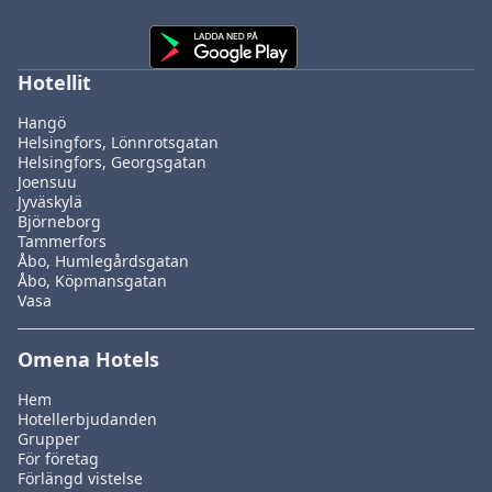
Hotellit
Hangö
Helsingfors, Lönnrotsgatan
Helsingfors, Georgsgatan
Joensuu
Jyväskylä
Björneborg
Tammerfors
Åbo, Humlegårdsgatan
Åbo, Köpmansgatan
Vasa
Omena Hotels
Hem
Hotellerbjudanden
Grupper
För företag
Förlängd vistelse