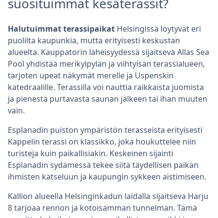
suosituimmat kesäterassit?
Halutuimmat terassipaikat
Helsingissä löytyvät eri
puolilta kaupunkia, mutta erityisesti keskustan
alueelta. Kauppatorin läheisyydessä sijaitseva Allas Sea
Pool yhdistää merikylpylän ja viihtyisän terassialueen,
tarjoten upeat näkymät merelle ja Uspenskin
katedraalille. Terassilla voi nauttia raikkaista juomista
ja pienestä purtavasta saunan jälkeen tai ihan muuten
vain.
Esplanadin puiston ympäristön terasseista erityisesti
Kappelin terassi on klassikko, joka houkuttelee niin
turisteja kuin paikallisiakin. Keskeinen sijainti
Esplanadin sydämessä tekee siitä täydellisen paikan
ihmisten katseluun ja kaupungin sykkeen aistimiseen.
Kallion alueella Helsinginkadun laidalla sijaitseva Harju
8 tarjoaa rennon ja kotoisamman tunnelman. Tämä