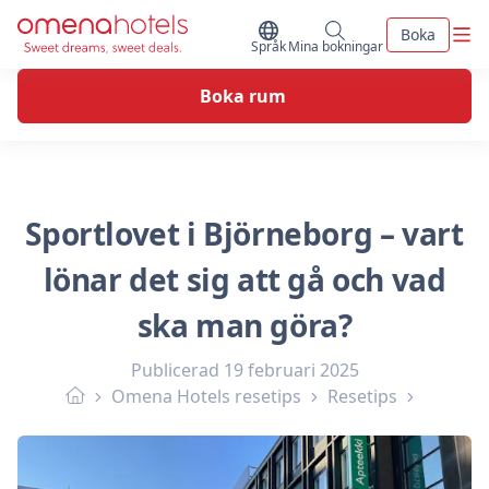
Skip to content
Men
Boka
Byt Språk
Mina bokningar
Språk
Mina bokningar
Boka rum
Sportlovet i Björneborg – vart
lönar det sig att gå och vad
ska man göra?
Publicerad
19 februari 2025
Omena Hotels resetips
Resetips