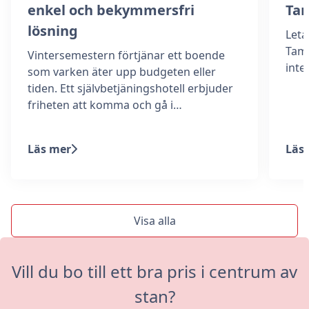
enkel och bekymmersfri
Ta
lösning
Leta
Tamm
Vintersemestern förtjänar ett boende
int
som varken äter upp budgeten eller
tiden. Ett självbetjäningshotell erbjuder
friheten att komma och gå i…
Läs mer
Läs
Visa alla
Vill du bo till ett bra pris i centrum av
stan?