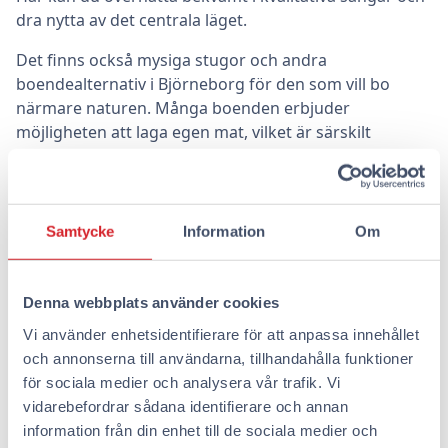
dra nytta av det centrala läget.
Det finns också mysiga stugor och andra
boendealternativ i Björneborg för den som vill bo
närmare naturen. Många boenden erbjuder
möjligheten att laga egen mat, vilket är särskilt
praktiskt då rummen är utrustade med kylskåp och
mikrovågsugn.
Att ta sig runt i Björneborg är enkelt tack vare stadens
Samtycke
Information
Om
goda kollektivtrafik. Bussarna går regelbundet och
gör det lätt att ta sig till olika delar av staden. Ett hotell
i stadskärnan fungerar som en perfekt bas för att
Denna webbplats använder cookies
utforska sevärdheterna och andra aktiviteter i
Vi använder enhetsidentifierare för att anpassa innehållet
Björneborg.
och annonserna till användarna, tillhandahålla funktioner
för sociala medier och analysera vår trafik. Vi
vidarebefordrar sådana identifierare och annan
Boka en vistelse på Omena
information från din enhet till de sociala medier och