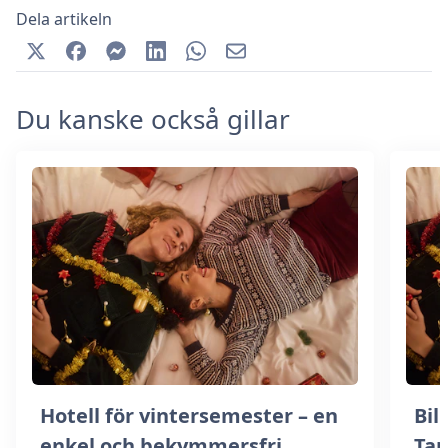
Dela artikeln
Du kanske också gillar
Hotell för vintersemester – en
Bill
enkel och bekymmersfri
Ta