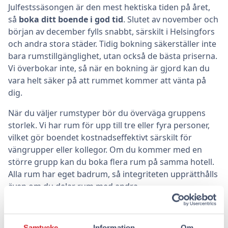
Julfestssäsongen är den mest hektiska tiden på året,
så
boka ditt boende i god tid
. Slutet av november och
början av december fylls snabbt, särskilt i Helsingfors
och andra stora städer. Tidig bokning säkerställer inte
bara rumstillgänglighet, utan också de bästa priserna.
Vi överbokar inte, så när en bokning är gjord kan du
vara helt säker på att rummet kommer att vänta på
dig.
När du väljer rumstyper bör du överväga gruppens
storlek. Vi har rum för upp till tre eller fyra personer,
vilket gör boendet kostnadseffektivt särskilt för
vängrupper eller kollegor. Om du kommer med en
större grupp kan du boka flera rum på samma hotell.
Alla rum har eget badrum, så integriteten upprätthålls
även om du delar rum med andra.
Incheckning fungerar med elektroniska dörrkoder. Du
får koden via sms eller e-post några dagar före din
Samtycke
Information
Om