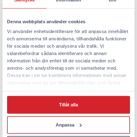
ankomst. Koden fungerar både vid ytterdörren och vid
rumsdörren. När du anländer till hotellet anger du
koden på knappsatsen vid dörren och dörren öppnas.
Denna webbplats använder cookies
Samma kod fungerar under hela din vistelse, så du
kan komma och gå fritt. Rumsnumret visas i
Vi använder enhetsidentifierare för att anpassa innehållet
bokningen, så du hittar ditt rum enkelt. När du lämnar
och annonserna till användarna, tillhandahålla funktioner
lämnar du bara nyckeln (koden) och åker. Ingen
för sociala medier och analysera vår trafik. Vi
utcheckning, inga köer, inget onödigt väntande.
vidarebefordrar sådana identifierare och annan
information från din enhet till de sociala medier och
Var ligger Omena Hotels och
annons- och analysföretag som vi samarbetar med.
Dessa kan i sin tur kombinera informationen med annan
vilket passar bäst för dina
information som du har tillhandahållit eller som de har
julfester?
samlat in när du har använt deras tjänster.
Omena Hotels betjänar julfestfirare i åtta finska städer,
Tillåt alla
och varje plats har noggrant valts ut i stadens centrum
nära de bästa restaurangerna, barerna och
Anpassa
festlokalerna. Alla våra hotell ligger nära goda
transportförbindelser, så du enkelt kan ta dig dit med