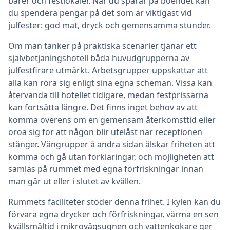
barer och festlokaler. När du sparar på boendet kan
du spendera pengar på det som är viktigast vid
julfester: god mat, dryck och gemensamma stunder.
Om man tänker på praktiska scenarier tjänar ett
självbetjäningshotell båda huvudgrupperna av
julfestfirare utmärkt. Arbetsgrupper uppskattar att
alla kan röra sig enligt sina egna scheman. Vissa kan
återvända till hotellet tidigare, medan festprissarna
kan fortsätta längre. Det finns inget behov av att
komma överens om en gemensam återkomsttid eller
oroa sig för att någon blir utelåst när receptionen
stänger. Vängrupper å andra sidan älskar friheten att
komma och gå utan förklaringar, och möjligheten att
samlas på rummet med egna förfriskningar innan
man går ut eller i slutet av kvällen.
Rummets faciliteter stöder denna frihet. I kylen kan du
förvara egna drycker och förfriskningar, värma en sen
kvällsmåltid i mikrovågsugnen och vattenkokare ger