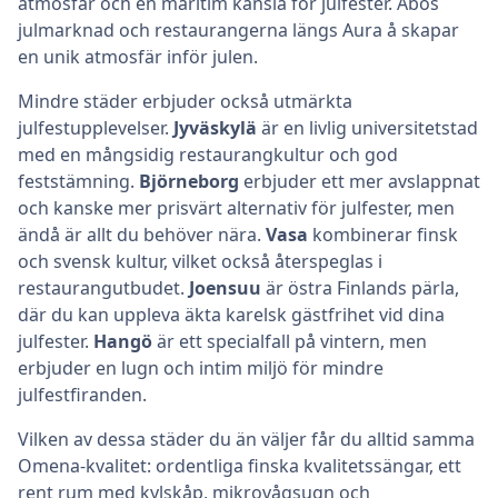
atmosfär och en maritim känsla för julfester. Åbos
julmarknad och restaurangerna längs Aura å skapar
en unik atmosfär inför julen.
Mindre städer erbjuder också utmärkta
julfestupplevelser.
Jyväskylä
är en livlig universitetstad
med en mångsidig restaurangkultur och god
feststämning.
Björneborg
erbjuder ett mer avslappnat
och kanske mer prisvärt alternativ för julfester, men
ändå är allt du behöver nära.
Vasa
kombinerar finsk
och svensk kultur, vilket också återspeglas i
restaurangutbudet.
Joensuu
är östra Finlands pärla,
där du kan uppleva äkta karelsk gästfrihet vid dina
julfester.
Hangö
är ett specialfall på vintern, men
erbjuder en lugn och intim miljö för mindre
julfestfiranden.
Vilken av dessa städer du än väljer får du alltid samma
Omena-kvalitet: ordentliga finska kvalitetssängar, ett
rent rum med kylskåp, mikrovågsugn och