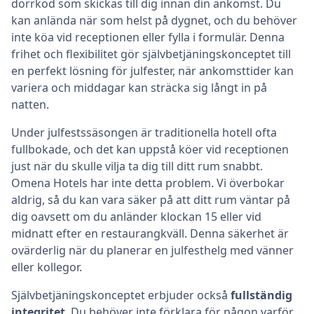
dörrkod som skickas till dig innan din ankomst. Du
kan anlända när som helst på dygnet, och du behöver
inte köa vid receptionen eller fylla i formulär. Denna
frihet och flexibilitet gör självbetjäningskonceptet till
en perfekt lösning för julfester, när ankomsttider kan
variera och middagar kan sträcka sig långt in på
natten.
Under julfestssäsongen är traditionella hotell ofta
fullbokade, och det kan uppstå köer vid receptionen
just när du skulle vilja ta dig till ditt rum snabbt.
Omena Hotels har inte detta problem. Vi överbokar
aldrig, så du kan vara säker på att ditt rum väntar på
dig oavsett om du anländer klockan 15 eller vid
midnatt efter en restaurangkväll. Denna säkerhet är
ovärderlig när du planerar en julfesthelg med vänner
eller kollegor.
Självbetjäningskonceptet erbjuder också
fullständig
integritet
. Du behöver inte förklara för någon varför