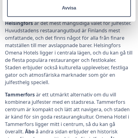
tåg, buss eller egen bil. Här är alla våra platser och vad
Avvisa
de erbjuder julfestfirare.
Helsingfors
är det mest mångsidiga valet för julfester.
Huvudstadens restaurangutbud är Finlands mest
omfattande, och det finns något för alla från finare
matställen till mer avslappnade barer. Helsingfors
Omena Hotels ligger i centrala lägen, och du kan gå till
de flesta populära restauranger och festlokaler.
Staden erbjuder också kulturella upplevelser, festliga
gator och atmosfäriska marknader som gör en
julfesthelg speciell.
Tammerfors
är ett utmärkt alternativ om du vill
kombinera julfester med en stadsresa. Tammerfors
centrum är kompakt och lätt att navigera, och staden
är känd för sin goda restaurangkultur. Omena Hotel i
Tammerfors ligger mitt i centrum, så du kan gå
överallt.
Åbo
å andra sidan erbjuder en historisk