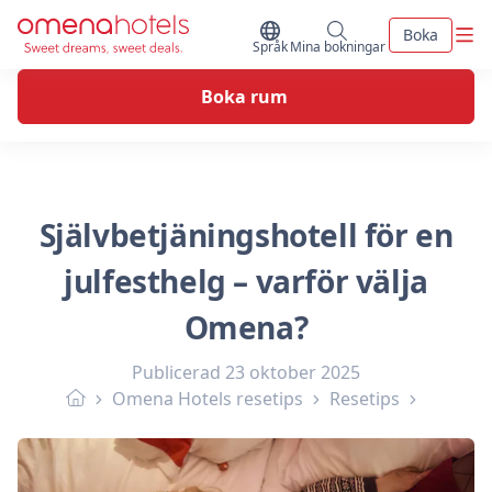
Skip to content
Men
Boka
Byt Språk
Mina bokningar
Språk
Mina bokningar
Boka rum
Självbetjäningshotell för en
julfesthelg – varför välja
Omena?
Publicerad
23 oktober 2025
Omena Hotels resetips
Resetips