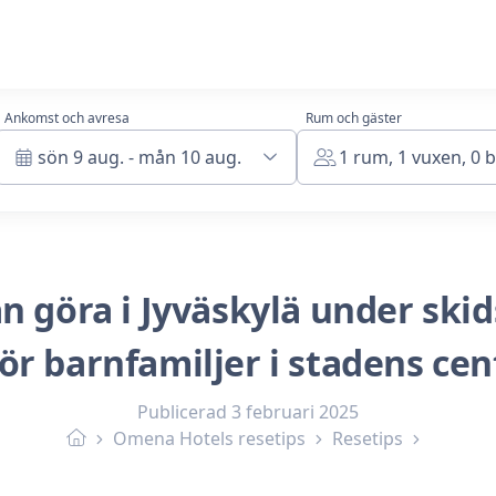
Ankomst och avresa
Rum och gäster
sön 9 aug. - mån 10 aug.
1 rum, 1 vuxen, 0 
n göra i Jyväskylä under ski
för barnfamiljer i stadens ce
Publicerad
3 februari 2025
Omena Hotels resetips
Resetips