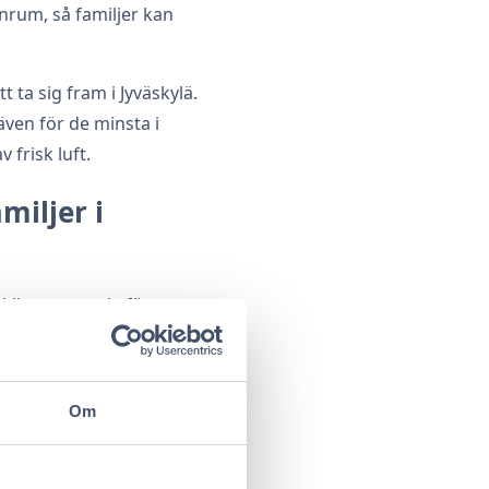
anrum, så familjer kan
 ta sig fram i Jyväskylä.
även för de minsta i
 frisk luft.
miljer i
kilt anpassade för
er och familjevänliga
Jyväskylä Paviljonki,
Om
 vilket lockar familjer
 tillbringa kvalitetstid