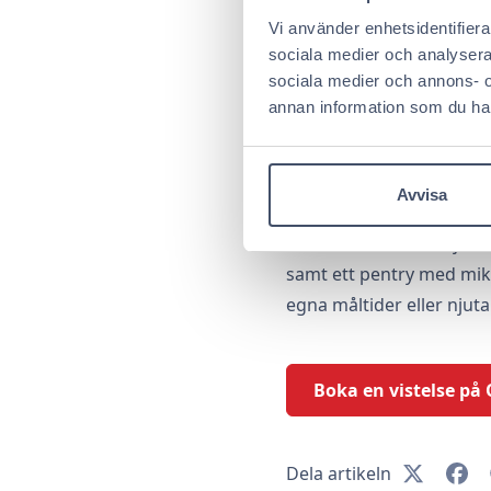
tillsammans och skapa o
Vi använder enhetsidentifierar
sociala medier och analysera v
Vilka boendeal
sociala medier och annons- 
annan information som du har 
I Jyväskylä finns flera b
smidigt självbetjäningsko
staden, vilket ger snabb 
Avvisa
Omena-hotellen erbjuder 
samt ett pentry med mikr
egna måltider eller njuta
Boka en vistelse p
Dela artikeln