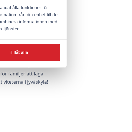
andahålla funktioner för
mation från din enhet till de
yväskylä?
kombinera informationen med
 tjänster.
 Omena Hotel hittar du ett
r på centrala platser i
Tillåt alla
 utrustat med eget badrum
ör familjer att laga
iviteterna i Jyväskylä!