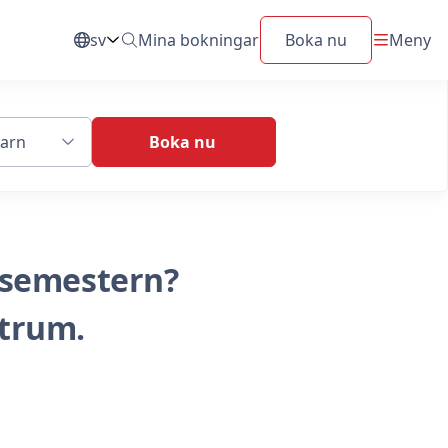
sv
Mina bokningar
Boka nu
Meny
Byt Språk
barn
Boka nu
dsemestern?
ntrum.