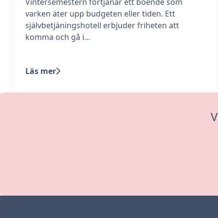
Vintersemestern förtjänar ett boende som
varken äter upp budgeten eller tiden. Ett
självbetjäningshotell erbjuder friheten att
komma och gå i…
Läs mer
V