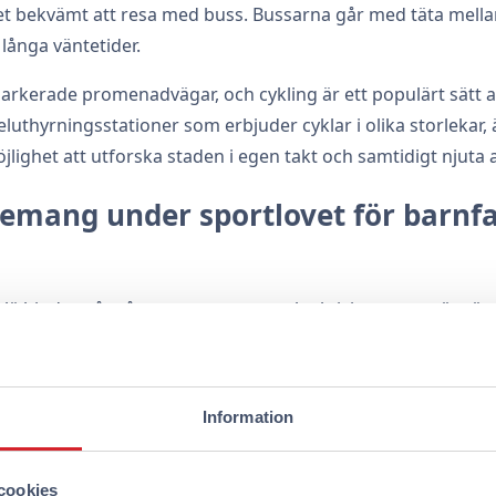
r det bekvämt att resa med buss. Bussarna går med täta mell
 långa väntetider.
arkerade promenadvägar, och cykling är ett populärt sätt att
eluthyrningsstationer som erbjuder cyklar i olika storlekar, 
jlighet att utforska staden i egen takt och samtidigt njuta av
emang under sportlovet för barnfa
kylä bjuder på många evenemang och aktiviteter som är särs
e största evenemangen inkluderar olika vintersportaktivitet
nordnas ofta utställningar och föreställningar för barn på 
llning för hela familjen.
Information
 museer och kulturcenter specialprogram under sportlovet,
storia och konst. Dessa evenemang är ett utmärkt tillfälle att
cookies