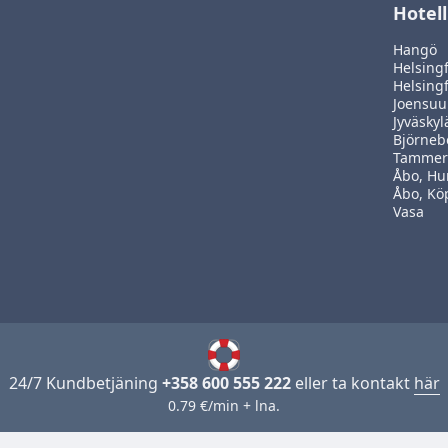
Hotell
Hangö
Helsing
Helsing
Joensuu
Jyväskyl
Björneb
Tammer
Åbo, Hu
Åbo, K
Vasa
24/7 Kundbetjäning
+358 600 555 222
eller ta kontakt
här
0.79 €/min + lna.