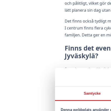
och pålitligt, vilket gö
lätt planera sin dag utan
Det finns också tydligt m
I centrum finns flera cyk
familjen. Detta ger en mö
Finns det even
Jyväskylä?
Sportlovsveckan i Jyväs
barnfamiljer. Några av d
workshops. Till exempel a
vilket garanterar underhå
Samtycke
Dessutom erbjuder många
att utforska regionens hi
Denna webbplats använder 