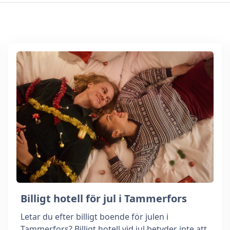
Billigt hotell för jul i Tammerfors
Letar du efter billigt boende för julen i
Tammerfors? Billigt hotell vid jul betyder inte att