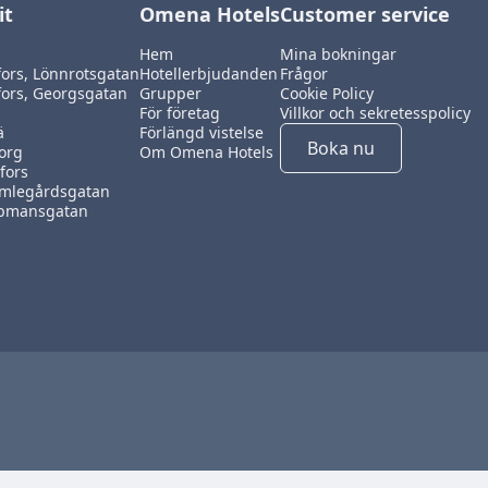
it
Omena Hotels
Customer service
Hem
Mina bokningar
fors, Lönnrotsgatan
Hotellerbjudanden
Frågor
fors, Georgsgatan
Grupper
Cookie Policy
För företag
Villkor och sekretesspolicy
ä
Förlängd vistelse
Boka nu
org
Om Omena Hotels
fors
mlegårdsgatan
öpmansgatan