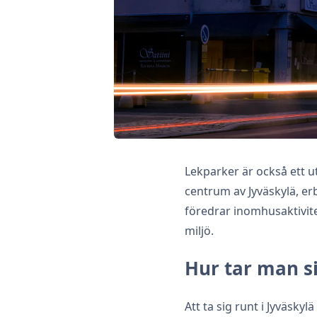
Lekparker är också ett ut
centrum av Jyväskylä, er
föredrar inomhusaktivite
miljö.
Hur tar man s
Att ta sig runt i Jyväsk