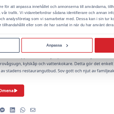
förglömliga minnen i Jyväskylä.
e för att anpassa innehållet och annonserna till användarna, tillh
år trafik. Vi vidarebefordrar sådana identifierare och annan infor
ternativ finns för barnfamiljer i J
och analysföretag som vi samarbetar med. Dessa kan i sin tur 
tillhandahållit eller som de har samlat in när du har använt deras
oendealternativ som passar särskilt bra för barnfamiljer. På
ncept som gör vistelsen enkel och flexibel. Våra hotell ligge
tillgång till alla bekvämligheter och sevärdheter.
Anpassa
rum för upp till tre eller fyra personer, och varje rum är
ovågsugn, kylskåp och vattenkokare. Detta gör det enkelt f
 av stadens restaurangutbud. Sov gott och njut av familjeakt
å Omena