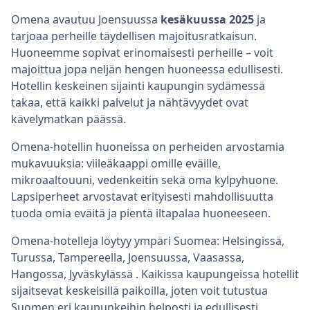
Omena avautuu Joensuussa
kesäkuussa 2025
ja
tarjoaa perheille täydellisen majoitusratkaisun.
Huoneemme sopivat erinomaisesti perheille – voit
majoittua jopa neljän hengen huoneessa edullisesti.
Hotellin keskeinen sijainti kaupungin sydämessä
takaa, että kaikki palvelut ja nähtävyydet ovat
kävelymatkan päässä.
Omena-hotellin huoneissa on perheiden arvostamia
mukavuuksia: viileäkaappi omille eväille,
mikroaaltouuni, vedenkeitin sekä oma kylpyhuone.
Lapsiperheet arvostavat erityisesti mahdollisuutta
tuoda omia eväitä ja pientä iltapalaa huoneeseen.
Omena-hotelleja löytyy ympäri Suomea: Helsingissä,
Turussa, Tampereella, Joensuussa, Vaasassa,
Hangossa, Jyväskylässä . Kaikissa kaupungeissa hotellit
sijaitsevat keskeisillä paikoilla, joten voit tutustua
Suomen eri kaupunkeihin helposti ja edullisesti.