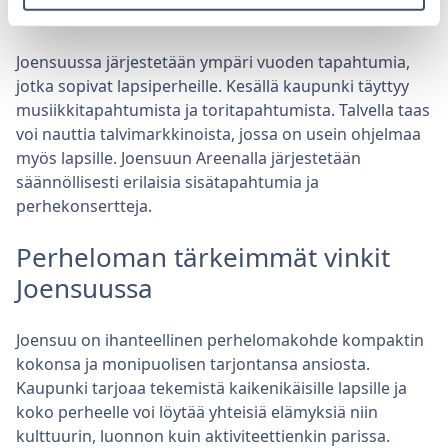
Tapahtumat perheille
Joensuussa järjestetään ympäri vuoden tapahtumia,
jotka sopivat lapsiperheille. Kesällä kaupunki täyttyy
musiikkitapahtumista ja toritapahtumista. Talvella taas
voi nauttia talvimarkkinoista, jossa on usein ohjelmaa
myös lapsille. Joensuun Areenalla järjestetään
säännöllisesti erilaisia sisätapahtumia ja
perhekonsertteja.
Perheloman tärkeimmät vinkit
Joensuussa
Joensuu on ihanteellinen perhelomakohde kompaktin
kokonsa ja monipuolisen tarjontansa ansiosta.
Kaupunki tarjoaa tekemistä kaikenikäisille lapsille ja
koko perheelle voi löytää yhteisiä elämyksiä niin
kulttuurin, luonnon kuin aktiviteettienkin parissa.