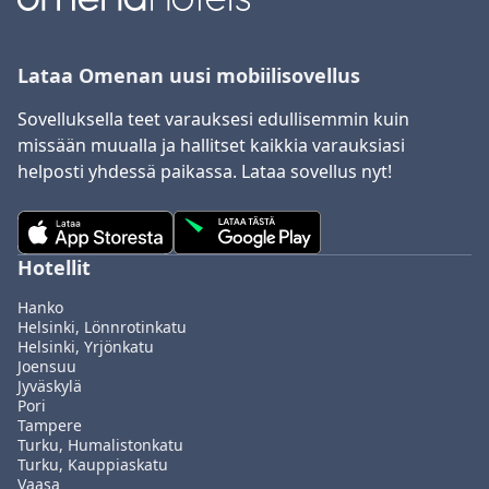
Lataa Omenan uusi mobiilisovellus
Sovelluksella teet varauksesi edullisemmin kuin
missään muualla ja hallitset kaikkia varauksiasi
helposti yhdessä paikassa. Lataa sovellus nyt!
Hotellit
Hanko
Helsinki, Lönnrotinkatu
Helsinki, Yrjönkatu
Joensuu
Jyväskylä
Pori
Tampere
Turku, Humalistonkatu
Turku, Kauppiaskatu
Vaasa