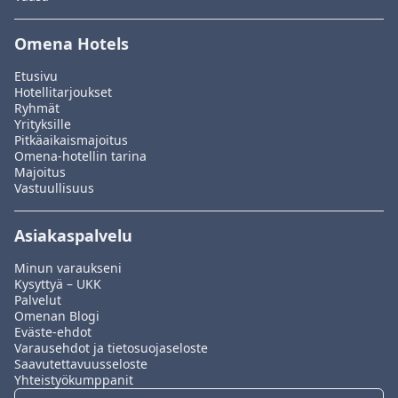
Omena Hotels
Etusivu
Hotellitarjoukset
Ryhmät
Yrityksille
Pitkäaikaismajoitus
Omena-hotellin tarina
Majoitus
Vastuullisuus
Asiakaspalvelu
Minun varaukseni
Kysyttyä – UKK
Palvelut
Omenan Blogi
Eväste-ehdot
Varausehdot ja tietosuojaseloste
Saavutettavuusseloste
Yhteistyökumppanit