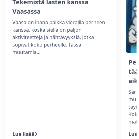
Tekemistä lasten kanssa
Vaasassa
Vaasa on ihana paikka vierailla perheen
kanssa, koska siellä on paljon
aktiviteetteja ja nähtävyyksiä, jotka
sopivat koko perheelle. Tässä
muutamia…
Per
tää
aik
Särk
munk
täyn
Kok
mat
Lue lisää
Lue 