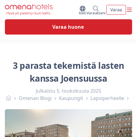
Skip to content
Vali
Varaa
Vaihda kieltä
Minun varaukseni
Kieli
Varaukseni
Varaa huone
3 parasta tekemistä lasten
kanssa Joensuussa
Julkaistu
5. toukokuuta 2025
Omenan Blogi
Kaupungit
Lapsiperheelle