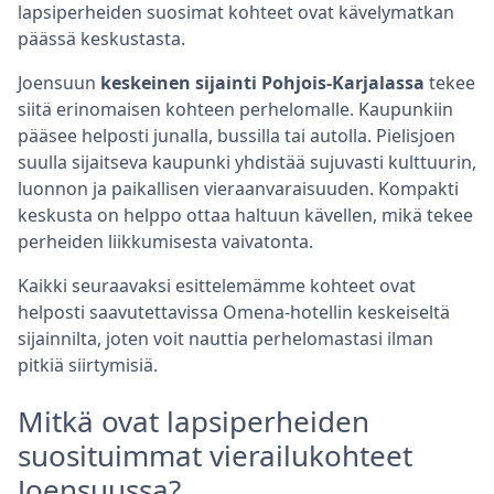
lapsiperheiden suosimat kohteet ovat kävelymatkan
päässä keskustasta.
Joensuun
keskeinen sijainti Pohjois-Karjalassa
tekee
siitä erinomaisen kohteen perhelomalle. Kaupunkiin
pääsee helposti junalla, bussilla tai autolla. Pielisjoen
suulla sijaitseva kaupunki yhdistää sujuvasti kulttuurin,
luonnon ja paikallisen vieraanvaraisuuden. Kompakti
keskusta on helppo ottaa haltuun kävellen, mikä tekee
perheiden liikkumisesta vaivatonta.
Kaikki seuraavaksi esittelemämme kohteet ovat
helposti saavutettavissa Omena-hotellin keskeiseltä
sijainnilta, joten voit nauttia perhelomastasi ilman
pitkiä siirtymisiä.
Mitkä ovat lapsiperheiden
suosituimmat vierailukohteet
Joensuussa?