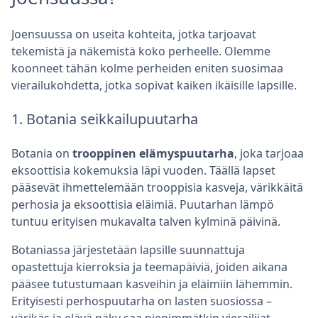
Joensuussa on useita kohteita, jotka tarjoavat
tekemistä ja näkemistä koko perheelle. Olemme
koonneet tähän kolme perheiden eniten suosimaa
vierailukohdetta, jotka sopivat kaiken ikäisille lapsille.
1. Botania seikkailupuutarha
Botania on
trooppinen elämyspuutarha
, joka tarjoaa
eksoottisia kokemuksia läpi vuoden. Täällä lapset
pääsevät ihmettelemään trooppisia kasveja, värikkäitä
perhosia ja eksoottisia eläimiä. Puutarhan lämpö
tuntuu erityisen mukavalta talven kylminä päivinä.
Botaniassa järjestetään lapsille suunnattuja
opastettuja kierroksia ja teemapäiviä, joiden aikana
pääsee tutustumaan kasveihin ja eläimiin lähemmin.
Erityisesti perhospuutarha on lasten suosiossa –