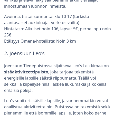
värikäs ja elävä näky saa pienimmätkin vierailijat
innostumaan luonnon ihmeistä.
Avoinna: tiistai-sunnuntai klo 10-17 (tarkista
ajantasaiset aukioloajat verkkosivuilta)
Hintataso: Aikuiset noin 10€, lapset 5€, perhelippu noin
25€
Etäisyys Omena-hotellista: Noin 3 km
2. Joensuun Leo’s
Joensuun Tiedepuistossa sijaitseva Leo’s Leikkimaa on
sisäaktiviteettipuisto
, joka tarjoaa tekemistä
energisille lapsille säästä riippumatta. Täällä voi
seikkailla kiipeilyseinillä, laskea liukumäkiä ja kokeilla
erilaisia pelejä.
Leo’s sopii eri-ikäisille lapsille, ja vanhemmatkin voivat
osallistua aktiviteetteihin. Puistossa on tekemistä sekä
pienemmille että isommille lapsille, joten koko perhe