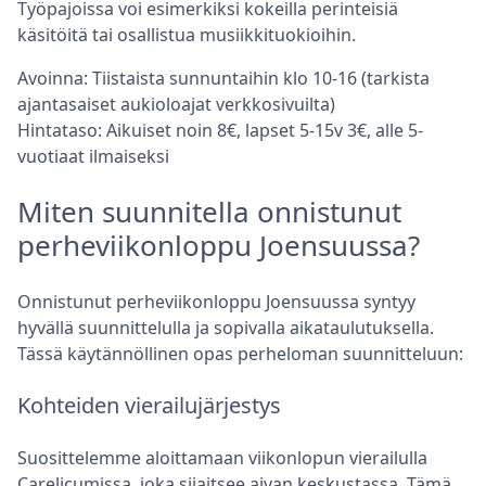
Työpajoissa voi esimerkiksi kokeilla perinteisiä
käsitöitä tai osallistua musiikkituokioihin.
Avoinna: Tiistaista sunnuntaihin klo 10-16 (tarkista
ajantasaiset aukioloajat verkkosivuilta)
Hintataso: Aikuiset noin 8€, lapset 5-15v 3€, alle 5-
vuotiaat ilmaiseksi
Miten suunnitella onnistunut
perheviikonloppu Joensuussa?
Onnistunut perheviikonloppu Joensuussa syntyy
hyvällä suunnittelulla ja sopivalla aikataulutuksella.
Tässä käytännöllinen opas perheloman suunnitteluun:
Kohteiden vierailujärjestys
Suosittelemme aloittamaan viikonlopun vierailulla
Carelicumissa, joka sijaitsee aivan keskustassa. Tämä