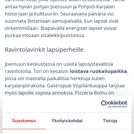
antaa hyvän pohjan Joensuun ja Pohjois-Karjalan
historiaan ja kulttuuriin. Seuraavana päivänä voi
suunnata Botaniaan aamupäivällä, kun lapset ovat
virkeimmillään. Iltapäivällä energiset lapset voivat
purkaa intoaan sisäleikkipuistoissa.
Ravintolavinkit lapsiperheille
Joensuun keskustassa on useita lapsiystävällisiä
ravintoloita. Tori on kesäisin
loistava ruokailupaikka
,
jossa voi maistella paikallisia herkkuja kuten
karjalanpiirakoita. Gastropub Vispilänkauppa tarjoaa
myös lapsille sopivia annoksia. Pizzeria Roihu on
kuuluisa herkullisista pizzoistaan, joista löytyy
vaihtoehtoja perheen pienimmillekin.
Ulkoilmakohteita
Suostumus
Yksityiskohdat
Tietoja