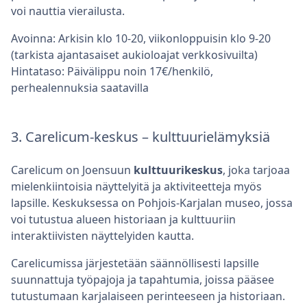
voi nauttia vierailusta.
Avoinna: Arkisin klo 10-20, viikonloppuisin klo 9-20
(tarkista ajantasaiset aukioloajat verkkosivuilta)
Hintataso: Päivälippu noin 17€/henkilö,
perhealennuksia saatavilla
3. Carelicum-keskus – kulttuurielämyksiä
Carelicum on Joensuun
kulttuurikeskus
, joka tarjoaa
mielenkiintoisia näyttelyitä ja aktiviteetteja myös
lapsille. Keskuksessa on Pohjois-Karjalan museo, jossa
voi tutustua alueen historiaan ja kulttuuriin
interaktiivisten näyttelyiden kautta.
Carelicumissa järjestetään säännöllisesti lapsille
suunnattuja työpajoja ja tapahtumia, joissa pääsee
tutustumaan karjalaiseen perinteeseen ja historiaan.