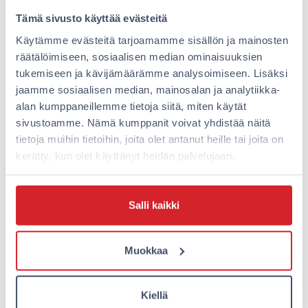
Kesäaikaan kannattaa ehdottomasti vierailla Joensuun
Tämä sivusto käyttää evästeitä
Arboretumissa, joka tarjoaa kauniin puistoympäristön
piknikille ja leikkeihin. Kaupungin hiekkarannat ovat
Käytämme evästeitä tarjoamamme sisällön ja mainosten
myös suosittuja perheiden keskuudessa lämpimillä
räätälöimiseen, sosiaalisen median ominaisuuksien
säillä. Jos käytössänne on auto, päiväretki Kolille on
tukemiseen ja kävijämäärämme analysoimiseen. Lisäksi
unohtumaton kokemus koko perheelle – upeat
jaamme sosiaalisen median, mainosalan ja analytiikka-
näköalat kansallismaisemaan ihastuttavat
alan kumppaneillemme tietoja siitä, miten käytät
kaikenikäisiä.
sivustoamme. Nämä kumppanit voivat yhdistää näitä
tietoja muihin tietoihin, joita olet antanut heille tai joita on
Sadepäivien varalle
kerätty, kun olet käyttänyt heidän palvelujaan.
Jos sää ei suosi, Joensuussa on onneksi paljon
sisäaktiviteetteja. Sisäleikkipuistojen lisäksi voi
Salli kaikki
tutustua kaupunginteatterin lastenesityksiin tai käydä
Taito-korttelissa, jossa järjestetään usein
Muokkaa
käsityöpajoja lapsille
. Joensuun pääkirjasto on myös
viihtyisä paikka sadepäivän viettoon – lastenosastolla
on paljon tekemistä ja luettavaa.
Kiellä