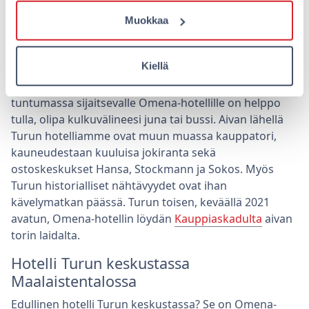
Omena-hotellin löydät
Muokkaa
Humalistonkadulta
Turun keskusta on matkailijan kannalta mukavan
Kiellä
kompakti, sillä kävellen pääsee lähes joka paikkaan. Ja
koettavaa riittää! Kävelykadun ja rautatieaseman
tuntumassa sijaitsevalle Omena-hotellille on helppo
tulla, olipa kulkuvälineesi juna tai bussi. Aivan lähellä
Turun hotelliamme ovat muun muassa kauppatori,
kauneudestaan kuuluisa jokiranta sekä
ostoskeskukset Hansa, Stockmann ja Sokos. Myös
Turun historialliset nähtävyydet ovat ihan
kävelymatkan päässä. Turun toisen, keväällä 2021
avatun, Omena-hotellin löydän
Kauppiaskadulta
aivan
torin laidalta.
Hotelli Turun keskustassa
Maalaistentalossa
Edullinen hotelli Turun keskustassa? Se on Omena-