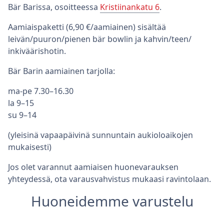
Bär Barissa, osoitteessa
Kristiinankatu 6
.
Aamiaispaketti (6,90 €/aamiainen) sisältää
leivän/puuron/pienen bär bowlin ja kahvin/teen/
inkiväärishotin.
Bär Barin aamiainen tarjolla:
ma-pe 7.30–16.30
la 9–15
su 9–14
(yleisinä vapaapäivinä sunnuntain aukioloaikojen
mukaisesti)
Jos olet varannut aamiaisen huonevarauksen
yhteydessä, ota varausvahvistus mukaasi ravintolaan.
Huoneidemme varustelu