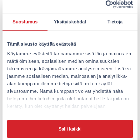
Suostumus
Yksityiskohdat
Tietoja
Tämä sivusto käyttää evästeitä
Käytämme evästeitä tarjoamamme sisällön ja mainosten
räätälöimiseen, sosiaalisen median ominaisuuksien
tukemiseen ja kävijämäärämme analysoimiseen. Lisäksi
jaamme sosiaalisen median, mainosalan ja analytiikka-
alan kumppaneillemme tietoja siitä, miten käytät
sivustoamme. Nämä kumppanit voivat yhdistää näitä
Humalistonkatu 7, 20100 Turku
tietoja muihin tietoihin, joita olet antanut heille tai joita on
kerätty, kun olet käyttänyt heidän palvelujaan.
Turun hotellit – ”tällä tai
toispuol jokea, aina lähellä
Salli kaikki
kaikkea”