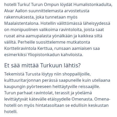
hotelli Turku! Turun Ompun löydät Humalistonkadulta,
Alvar Aallon suunnittelemasta arvostetusta
rakennuksesta, joka tunnetaan myös
Maalaistentalona. Hotellin välittömässä läheisyydessä
on monipuolinen valikoima ravintoloita, joista saat
ruoat aina aamupalasta yönälkään ja kaikkea siltä
väliltä. Perheille suosittelemme mutkatonta
Kortteliravintola Kerttua, runsaan aamiaisen saa
esimerkiksi Yliopistonkadun kahviloista.
Et sää mittää Turkuun lähtis?
Tekemistä Turusta löytyy niin shoppailijoille,
kulttuuritarjonnan perässä saapuneille kuin uteliaana
kaupungin pyörteeseen heittäytyville reissaajille.
Turun parhaat ravintolat, terassit ja yöelämä
levittäytyvät kätevälle etäisyydelle Omenasta. Omena-
hotelli on myös hintatasoltaan se edullisin keskustan
hotelli.