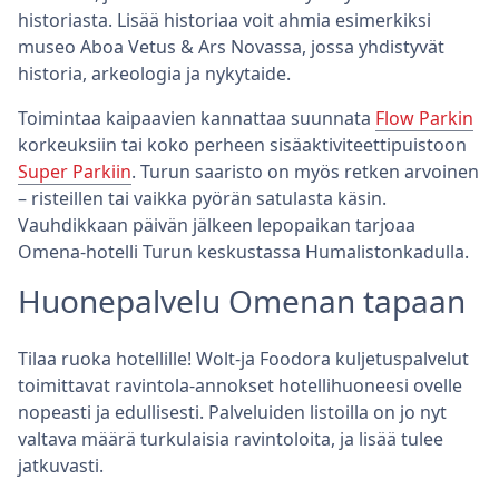
historiasta. Lisää historiaa voit ahmia esimerkiksi
museo Aboa Vetus & Ars Novassa, jossa yhdistyvät
historia, arkeologia ja nykytaide.
Toimintaa kaipaavien kannattaa suunnata
Flow Parkin
korkeuksiin tai koko perheen sisäaktiviteettipuistoon
Super Parkiin
. Turun saaristo on myös retken arvoinen
– risteillen tai vaikka pyörän satulasta käsin.
Vauhdikkaan päivän jälkeen lepopaikan tarjoaa
Omena-hotelli Turun keskustassa Humalistonkadulla.
Huonepalvelu Omenan tapaan
Tilaa ruoka hotellille! Wolt-ja Foodora kuljetuspalvelut
toimittavat ravintola-annokset hotellihuoneesi ovelle
nopeasti ja edullisesti. Palveluiden listoilla on jo nyt
valtava määrä turkulaisia ravintoloita, ja lisää tulee
jatkuvasti.