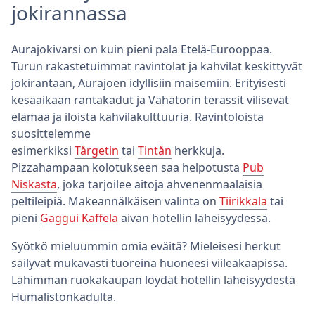
jokirannassa
Aurajokivarsi on kuin pieni pala Etelä-Eurooppaa.
Turun rakastetuimmat ravintolat ja kahvilat keskittyvät
jokirantaan, Aurajoen idyllisiin maisemiin. Erityisesti
kesäaikaan rantakadut ja Vähätorin terassit vilisevät
elämää ja iloista kahvilakulttuuria. Ravintoloista
suosittelemme
esimerkiksi
Tårgetin
tai
Tintån
herkkuja.
Pizzahampaan kolotukseen saa helpotusta
Pub
Niskasta
, joka tarjoilee aitoja ahvenenmaalaisia
peltileipiä. Makeannälkäisen valinta on
Tiirikkala
tai
pieni
Gaggui Kaffela
aivan hotellin läheisyydessä.
Syötkö mieluummin omia eväitä? Mieleisesi herkut
säilyvät mukavasti tuoreina huoneesi viileäkaapissa.
Lähimmän ruokakaupan löydät hotellin läheisyydestä
Humalistonkadulta.