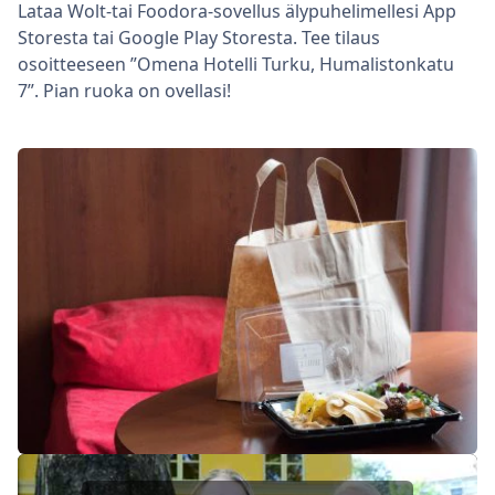
Lataa Wolt-tai Foodora-sovellus älypuhelimellesi App
Storesta tai Google Play Storesta. Tee tilaus
osoitteeseen ”Omena Hotelli Turku, Humalistonkatu
7”. Pian ruoka on ovellasi!