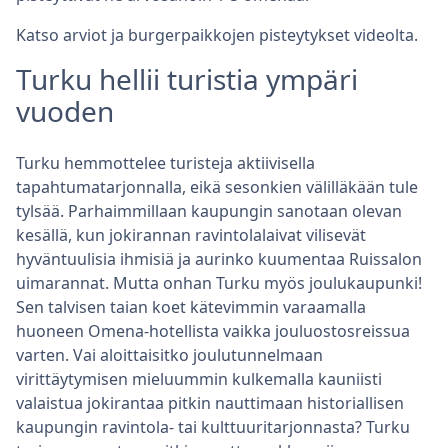
Katso arviot ja burgerpaikkojen pisteytykset videolta.
Turku hellii turistia ympäri
vuoden
Turku hemmottelee turisteja aktiivisella
tapahtumatarjonnalla, eikä sesonkien välilläkään tule
tylsää. Parhaimmillaan kaupungin sanotaan olevan
kesällä, kun jokirannan ravintolalaivat vilisevät
hyväntuulisia ihmisiä ja aurinko kuumentaa Ruissalon
uimarannat. Mutta onhan Turku myös joulukaupunki!
Sen talvisen taian koet kätevimmin varaamalla
huoneen Omena-hotellista vaikka jouluostosreissua
varten. Vai aloittaisitko joulutunnelmaan
virittäytymisen mieluummin kulkemalla kauniisti
valaistua jokirantaa pitkin nauttimaan historiallisen
kaupungin ravintola- tai kulttuuritarjonnasta? Turku