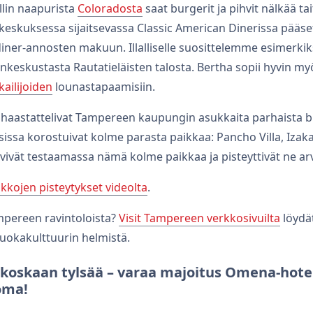
lin naapurista
Coloradosta
saat burgerit ja pihvit nälkää t
kekeskuksessa sijaitsevassa Classic American Dinerissa pääse
iner-annosten makuun. Illalliselle suosittelemme esimerkik
inkeskustasta Rautatieläisten talosta. Bertha sopii hyvin myös
kailijoiden
lounastapaamisiin.
haastattelivat Tampereen kaupungin asukkaita parhaista bu
sissa korostuivat kolme parasta paikkaa: Pancho Villa, Iza
ävivät testaamassa nämä kolme paikkaa ja pisteyttivät ne a
ikkojen pisteytykset videolta
.
mpereen ravintoloista?
Visit Tampereen verkkosivuilta
löydät
uokakulttuurin helmistä.
 koskaan tylsää – varaa majoitus Omena-hotell
oma!