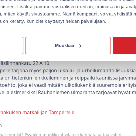
iseen. Lisäksi jaamme sosiaalisen median, mainosalan ja analy
nousuun ja jännitystä elämään? Etsitkö reippaan sporttist
ä, miten käytät sivustoamme. Nämä kumppanit voivat yhdistää näit
viettäkää iltapäivä Megazonessa hikoillen! Myös suositut p
oita on kerätty, kun olet käyttänyt heidän palvelujaan.
elle. Tässä muutama osoite, joissa saat ajan kulumaan kuin s
tu 9-13
Muokkaa
pe, Åkerlundinkatu 3
e, Finlayson TR9
äsilinnankatu 22 A 10
pere tarjoaa myös paljon ulkoilu- ja urheilumahdollisuuksia e
on tietenkin lenkkeileminen ja reippailu kauniissa järvima
oehto, joka ei vaadi mitään ulkoilukenkiä suurempia erityi
ue ja esimerkiksi Rauhaniemen uimaranta tarjoavat hyvät m
shakuisen matkailijan Tamperelle!
t munkit? Pyynikin munkkikahvilaa ei kannata jättää väliin.