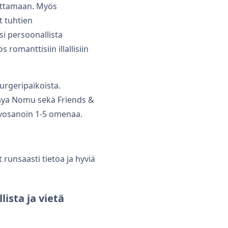
aittamaan. Myös
t tuhtien
si persoonallista
 romanttisiin illallisiin
rgeripaikoista.
kaya Nomu sekä Friends &
rvosanoin 1-5 omenaa.
 runsaasti tietoa ja hyviä
ista ja vietä