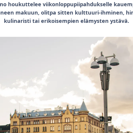
o houkuttelee viikonloppupiipahdukselle kauem
een makuun, olitpa sitten kulttuuri-ihminen, hi
kulinaristi tai erikoisempien elämysten ystävä.