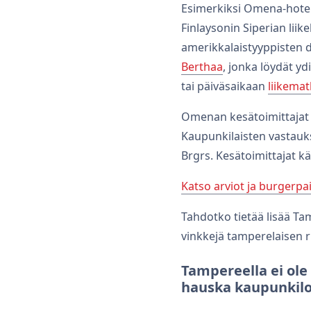
Esimerkiksi Omena-hotel
Finlaysonin Siperian lii
amerikkalaistyyppisten d
Berthaa
, jonka löydät yd
tai päiväsaikaan
liikemat
Omenan kesätoimittajat 
Kaupunkilaisten vastauk
Brgrs. Kesätoimittajat k
Katso arviot ja burgerpa
Tahdotko tietää lisää Ta
vinkkejä tamperelaisen r
Tampereella ei ole
hauska kaupunkil