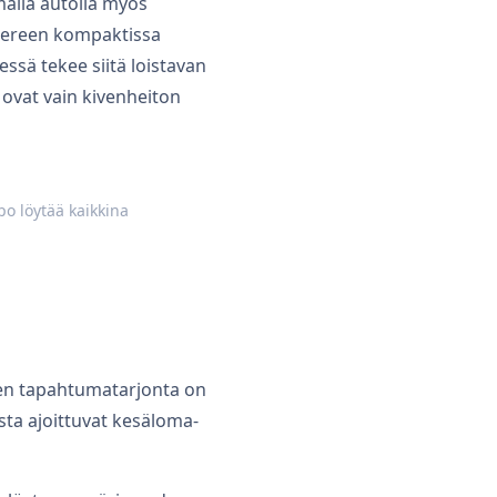
alla autolla myös
ampereen kompaktissa
ssä tekee siitä loistavan
ovat vain kivenheiton
o löytää kaikkina
reen tapahtumatarjonta on
ta ajoittuvat kesäloma-