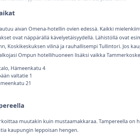
aikat
utuu aivan Omena-hotellin ovien edessä. Kaikki mielenkiint
ukset ovat näppärällä kävelyetäisyydellä. Lähistöllä ovat e
, Koskikeskuksen vilinä ja rauhallisempi Tullintori. Jos kau
 jalkojasi Ompun hotellihuoneen lisäksi vaikka Tammerkosken
talo
, Hämeenkatu 4
ään valtatie 1
ämeenkatu 21
pereella
arkoittaa muutakin kuin mustaamakkaraa. Tampereella on h
aistia kaupungin leppoisan hengen.