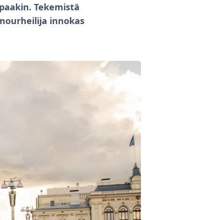
paakin. Tekemistä
mourheilija innokas