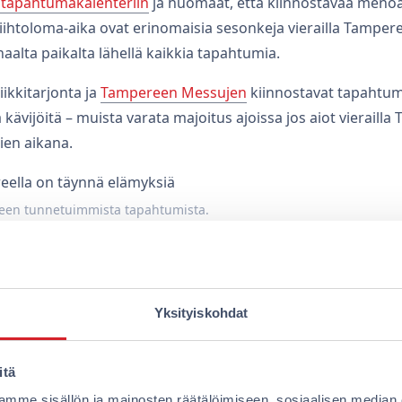
 tapahtumakalenteriin
ja huomaat, että kiinnostavaa menoa
iihtoloma-aika ovat erinomaisia sesonkeja vierailla Tampere
aalta paikalta lähellä kaikkia tapahtumia.
ikkitarjonta ja
Tampereen Messujen
kiinnostavat tapahtum
 kävijöitä – muista varata majoitus ajoissa jos aiot vierailla
en aikana.
een tunnetuimmista tapahtumista.
it
vat yhteen. Valitse mieleisesi:
Tampereen Teatteri
,
Komedia
Yksityiskohdat
teri
kukin tarjoavat laadukasta ohjelmistoa ympäri vuoden.
ta liput hyvissä ajoin etenkin pikkujoulukaudella ja ensi-ilt
itä
istä Tampereella: adrenaliini nousuun
mme sisällön ja mainosten räätälöimiseen, sosiaalisen median