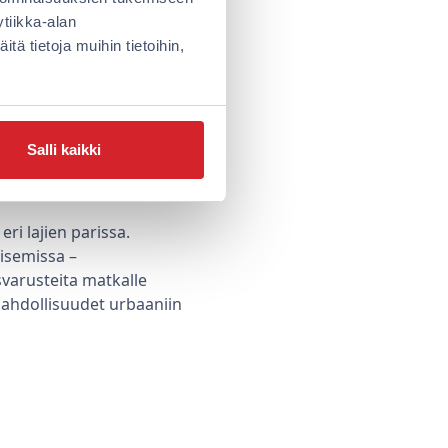
tiikka-alan
a tekemistä Tampereella?
ä tietoja muihin tietoihin,
akohuonepelit ovat
iivillä:
Salli kaikki
ri lajien parissa.
isemissa –
svarusteita matkalle
ahdollisuudet urbaaniin