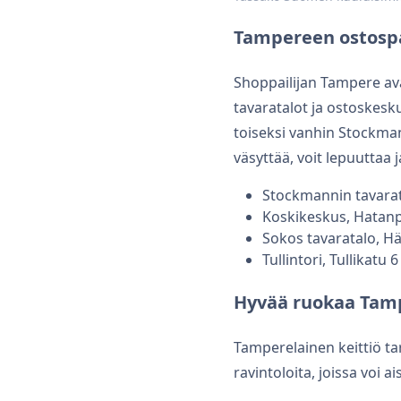
Tampereen ostosp
Shoppailijan Tampere ava
tavaratalot ja ostoskesk
toiseksi vanhin Stockmann
väsyttää, voit lepuuttaa
Stockmannin tavara
Koskikeskus
, Hatanp
Sokos tavaratalo
, H
Tullintori
, Tullikatu 6
Hyvää ruokaa Tam
Tamperelainen keittiö t
ravintoloita, joissa voi 