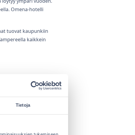
 löytyy ympäri vuoden.
ella. Omena-hotelli
at tuovat kaupunkiin
 Tampereella kaikkein
teatteri
sekä TTT eli
Tietoja
 Suosituimpiin
ojen aikaan.
 ominaisuuksien tukemiseen