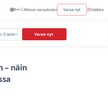
fi
Minun varaukseni
Varaa nyt
Valikko
Vaihda kieltä
, 0 lasta
Varaa nyt
 – näin
ssa