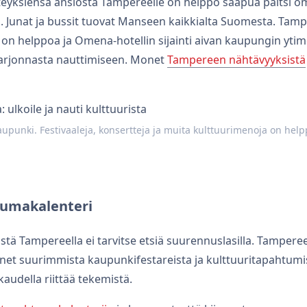
teyksiensä ansiosta Tampereelle on helppo saapua paitsi om
eillä. Junat ja bussit tuovat Manseen kaikkialta Suomesta. T
on helppoa ja Omena-hotellin sijainti aivan kaupungin ytime
arjonnasta nauttimiseen. Monet
Tampereen nähtävyyksistä
unki. Festivaaleja, konsertteja ja muita kulttuurimenoja on helpp
umakalenteri
stä Tampereella ei tarvitse etsiä suurennuslasilla. Tampe
net suurimmista kaupunkifestareista ja kulttuuritapahtumis
audella riittää tekemistä.