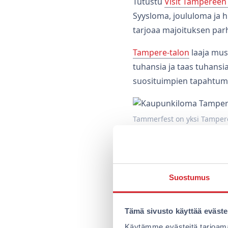
Tutustu
Visit Tampereen
Syysloma, joululoma ja h
tarjoaa majoituksen parh
Tampere-talon
laaja musi
tuhansia ja taas tuhansia
suosituimpien tapahtumi
Tammerfest on yksi Tamper
Tampereen teatter
Tampere ja teatteri kuulu
Suostumus
Tampereen Työväen Teat
näytöksiin kannattaa vara
Tämä sivusto käyttää eväste
Vauhdikasta tekem
Käytämme evästeitä tarjoama