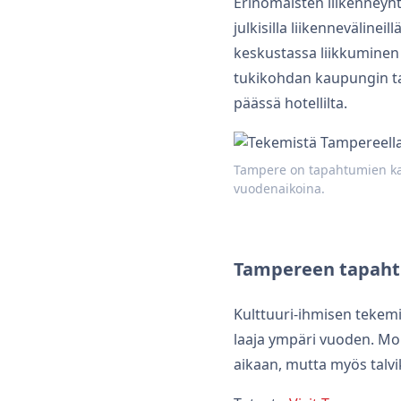
Erinomaisten liikenneyh
julkisilla liikennevälin
keskustassa liikkuminen 
tukikohdan kaupungin t
päässä hotellilta.
Tampere on tapahtumien kaup
vuodenaikoina.
Tampereen tapaht
Kulttuuri-ihmisen tekemi
laaja ympäri vuoden. Mo
aikaan, mutta myös talvik