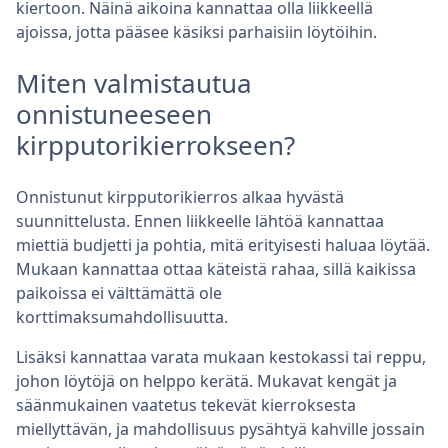
kiertoon. Näinä aikoina kannattaa olla liikkeellä
ajoissa, jotta pääsee käsiksi parhaisiin löytöihin.
Miten valmistautua
onnistuneeseen
kirpputorikierrokseen?
Onnistunut kirpputorikierros alkaa hyvästä
suunnittelusta. Ennen liikkeelle lähtöä kannattaa
miettiä budjetti ja pohtia, mitä erityisesti haluaa löytää.
Mukaan kannattaa ottaa käteistä rahaa, sillä kaikissa
paikoissa ei välttämättä ole
korttimaksumahdollisuutta.
Lisäksi kannattaa varata mukaan kestokassi tai reppu,
johon löytöjä on helppo kerätä. Mukavat kengät ja
säänmukainen vaatetus tekevät kierroksesta
miellyttävän, ja mahdollisuus pysähtyä kahville jossain