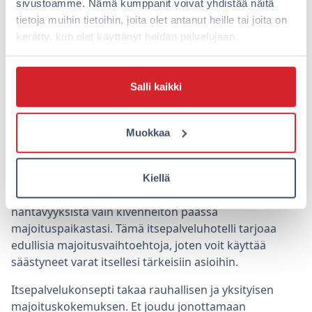
kansainvälisiin makuihin, mikä tekee
sivustoamme. Nämä kumppanit voivat yhdistää näitä
kirpputorireissusta monipuolisen ja nautinnollisen
tietoja muihin tietoihin, joita olet antanut heille tai joita on
kokemuksen.
kerätty, kun olet käyttänyt heidän palvelujaan.
Miksi valita Omena Hotelli
majoitukseen?
Salli kaikki
Jos tulet kauempaa tutkimaan Turun
Muokkaa
kirpputorivalikoimaa ja haluat pidentää reissuasi yön
yli, Omena Hotellin keskeinen sijainti Turun
keskustassa tekee siitä ihanteellisen valinnan. Voit
Kiellä
nauttia kaupungin parhaista palveluista ja
nähtävyyksistä vain kivenheiton päässä
majoituspaikastasi. Tämä itsepalveluhotelli tarjoaa
edullisia majoitusvaihtoehtoja, joten voit käyttää
säästyneet varat itsellesi tärkeisiin asioihin.
Itsepalvelukonsepti takaa rauhallisen ja yksityisen
majoituskokemuksen. Et joudu jonottamaan