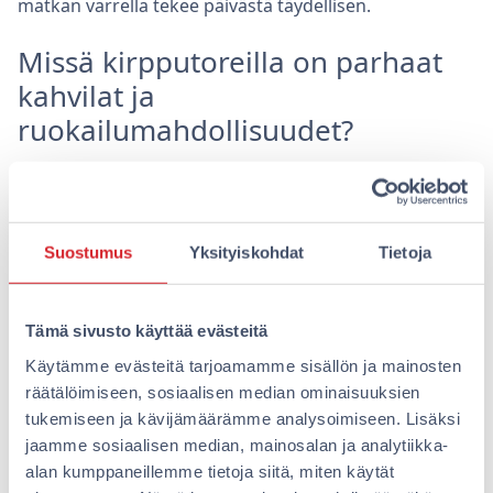
matkan varrella tekee päivästä täydellisen.
Missä kirpputoreilla on parhaat
kahvilat ja
ruokailumahdollisuudet?
Monet Turun kirpputorit sijaitsevat alueilla, joissa on
runsaasti kahviloita ja ravintoloita. Esimerkiksi UFF:in
lähellä on useita kahviloita, joissa voi nauttia
Suostumus
Yksityiskohdat
Tietoja
virkistävän tauon ostosten lomassa. Myös Taika
Second Hand Shopin läheisyydessä löytyy vaihtoehtoja
ruokailuun, mikä tekee siitä täydellisen paikan koko
Tämä sivusto käyttää evästeitä
perheen vierailulle.
Käytämme evästeitä tarjoamamme sisällön ja mainosten
Turun kirpputorikierroksella voi nauttia myös
räätälöimiseen, sosiaalisen median ominaisuuksien
kaupungin muista kulinaarisista elämyksistä.
tukemiseen ja kävijämäärämme analysoimiseen. Lisäksi
Keskustasta löytyy runsaasti ravintoloita ja kahviloita,
jaamme sosiaalisen median, mainosalan ja analytiikka-
jotka tarjoavat kaikkea paikallisista herkuista
alan kumppaneillemme tietoja siitä, miten käytät