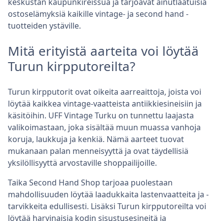
keskustan kaupunkireissua ja tarjoavat ainutlaatuisia
ostoselämyksiä kaikille vintage- ja second hand -
tuotteiden ystäville.
Mitä erityistä aarteita voi löytää
Turun kirpputoreilta?
Turun kirpputorit ovat oikeita aarreaittoja, joista voi
löytää kaikkea vintage-vaatteista antiikkiesineisiin ja
käsitöihin. UFF Vintage Turku on tunnettu laajasta
valikoimastaan, joka sisältää muun muassa vanhoja
koruja, laukkuja ja kenkiä. Nämä aarteet tuovat
mukanaan palan menneisyyttä ja ovat täydellisiä
yksilöllisyyttä arvostaville shoppailijoille.
Taika Second Hand Shop tarjoaa puolestaan
mahdollisuuden löytää laadukkaita lastenvaatteita ja -
tarvikkeita edullisesti. Lisäksi Turun kirpputoreilta voi
löytää harvinaisia kodin sisustusesineitä ja