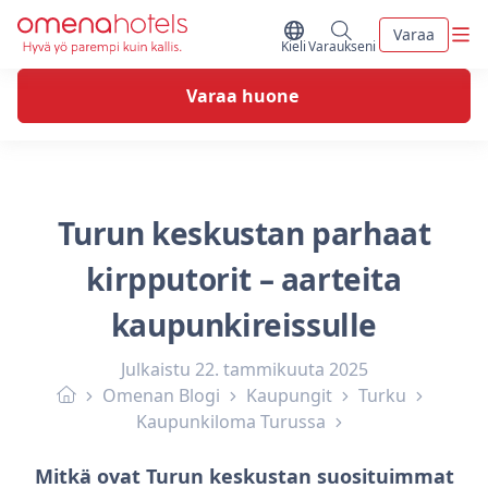
Skip to content
Vali
Varaa
Vaihda kieltä
Minun varaukseni
Kieli
Varaukseni
Varaa huone
Turun keskustan parhaat
kirpputorit – aarteita
kaupunkireissulle
Julkaistu
22. tammikuuta 2025
Omenan Blogi
Kaupungit
Turku
Kaupunkiloma Turussa
Mitkä ovat Turun keskustan suosituimmat