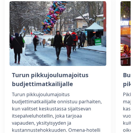
Turun pikkujoulumajoitus
Bud
budjettimatkailijalle
pik
Turun pikkujoulumajoitus
Pikk
budjettimatkailijalle onnistuu parhaiten,
majo
kun valitset keskustassa sijaitsevan
kasv
itsepalveluhotellin, joka tarjoaa
vuok
vapauden, yksityisyyden ja
kuit
kustannustehokkuuden. Omena-hotelli
oik