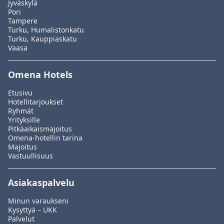
Jyväskylä
Pori
Tampere
Turku, Humalistonkatu
Turku, Kauppiaskatu
Vaasa
Omena Hotels
Etusivu
Hotellitarjoukset
Ryhmät
Yrityksille
Pitkäaikaismajoitus
Omena-hotellin tarina
Majoitus
Vastuullisuus
Asiakaspalvelu
Minun varaukseni
Kysyttyä – UKK
Palvelut