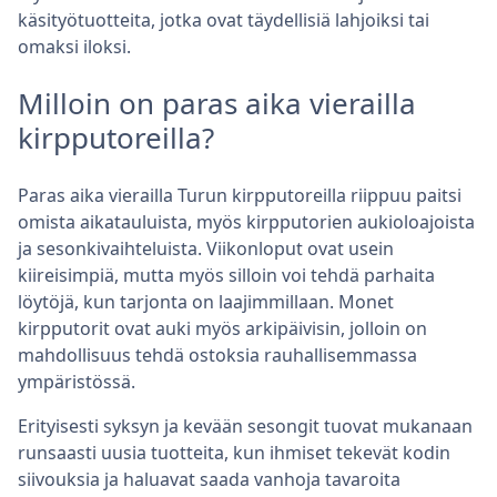
käsityötuotteita, jotka ovat täydellisiä lahjoiksi tai
omaksi iloksi.
Milloin on paras aika vierailla
kirpputoreilla?
Paras aika vierailla Turun kirpputoreilla riippuu paitsi
omista aikatauluista, myös kirpputorien aukioloajoista
ja sesonkivaihteluista. Viikonloput ovat usein
kiireisimpiä, mutta myös silloin voi tehdä parhaita
löytöjä, kun tarjonta on laajimmillaan. Monet
kirpputorit ovat auki myös arkipäivisin, jolloin on
mahdollisuus tehdä ostoksia rauhallisemmassa
ympäristössä.
Erityisesti syksyn ja kevään sesongit tuovat mukanaan
runsaasti uusia tuotteita, kun ihmiset tekevät kodin
siivouksia ja haluavat saada vanhoja tavaroita