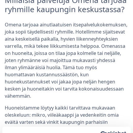
Millaisia palveluja Omena tarjoaa
ryhmille kaupungin keskustassa?
Omena tarjoaa ainutlaatuisen itsepalvelukokemuksen,
joka sopii täydellisesti ryhmille. Hotellimme sijaitsevat
aina keskeisellä paikalla, hyvien liikenneyhteyksien
varrella, mikä tekee liikkumisesta helppoa. Omenassa
on huoneita, joissa on tilaa jopa kolmelle tai neljälle,
joten ryhmänne voi majoittua mukavasti yhdessä
ilman ylimääräisiä huolia. Tämä tuo myös
huomattavan kustannussäästön, kun
huonekustannukset voi jakaa jopa neljän hengen
kesken ja huoneitakin voi tarvita kokonaisuudessaan
vähemmän.
Huoneistamme löytyy kaikki tarvittava mukavaan
oleskeluun: mikro, viileäkaappi ja vedenkeitin omia
eväitä varten sekä vinkit kaupungin parhaisiin
ravintoloihin. Tämä mahdollistaa ryhmällenne