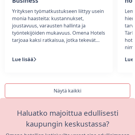
Business
hot
Yrityksen työmatkustukseen liittyy usein
Lemm
monia haasteita: kustannukset,
hiem
joustavuus, varausten hallinta ja
tarv
työntekijöiden mukavuus. Omena Hotels
Tärk
tarjoaa kaksi ratkaisua, jotka tekevät…
hote
nim
Lue lisää
Lue 
Näytä kaikki
Haluatko majoittua edullisesti
kaupungin keskustassa?