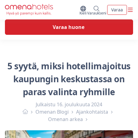
Skip to content
Vali
Varaa
Vaihda kieltä
Minun varaukseni
Kieli
Varaukseni
Varaa huone
5 syytä, miksi hotellimajoitus
kaupungin keskustassa on
paras valinta ryhmille
Julkaistu
16. joulukuuta 2024
Omenan Blogi
Ajankohtaista
Omenan arkea