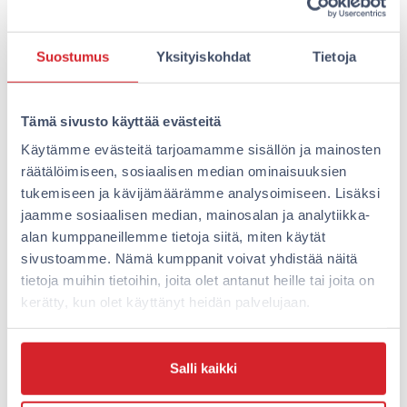
vapauden valita omat elämyksenne ilman, että olette
sidottuja hotellin tarjoamiin palveluihin. Lisäksi, koska
meillä ei ole vastaanottoa, vältätte jonotuksen ja
Suostumus
Yksityiskohdat
Tietoja
ylibuukkauksen riskin, mikä tuo lisämukavuutta ja
yksityisyyttä majoitukseenne.
Tämä sivusto käyttää evästeitä
Miten valita oikea hotelli
Käytämme evästeitä tarjoamamme sisällön ja mainosten
ryhmällesi?
räätälöimiseen, sosiaalisen median ominaisuuksien
tukemiseen ja kävijämäärämme analysoimiseen. Lisäksi
jaamme sosiaalisen median, mainosalan ja analytiikka-
Kun valitset hotellia ryhmällesi, kannattaa huomioida
alan kumppaneillemme tietoja siitä, miten käytät
muutama keskeinen tekijä. Ensinnäkin sijainti:
sivustoamme. Nämä kumppanit voivat yhdistää näitä
varmista, että hotelli sijaitsee hyvällä paikalla, josta on
tietoja muihin tietoihin, joita olet antanut heille tai joita on
helppo pääsy ryhmänne haluamiin kohteisiin. Myös
kerätty, kun olet käyttänyt heidän palvelujaan.
huoneiden koko ja mukavuudet ovat tärkeitä, jotta
ryhmänne majoittuu mukavasti.
Selvitä, tarjoaako hotelli mahdollisuuden
Salli kaikki
majoittua useampi henkilö samaan huoneeseen,