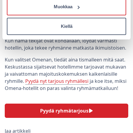
mikä voi olla kustannustehokasta.
Muokkaa
Vertaile myös hotellin tarjoamia palveluja kuten
aamiaista, pysäköintiä ja yhteisiä tiloja.
Tutustu hotellin arvosteluihin ja vertaile muiden
Kiellä
matkailijoiden kokemuksia.
Kun nämä tekijät ovat kohdallaan, löydät varmasti
hotellin, joka tekee ryhmänne matkasta ikimuistoisen.
Kun valitset Omenan, tiedät aina tismalleen mitä saat.
Keskustassa sijaitsevat hotellimme tarjoavat mukavan
ja vaivattoman majoituskokemuksen kaikenlaisille
ryhmille.
Pyydä nyt tarjous ryhmällesi
ja koe itse, miksi
Omena-hotellit on paras valinta ryhmämatkailuun!
Pyydä ryhmätarjous
Jaa artikkeli