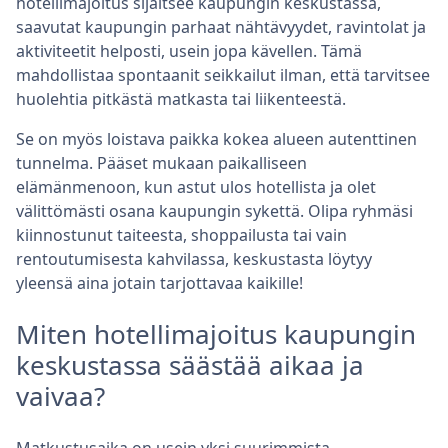
hotellimajoitus sijaitsee kaupungin keskustassa,
saavutat kaupungin parhaat nähtävyydet, ravintolat ja
aktiviteetit helposti, usein jopa kävellen. Tämä
mahdollistaa spontaanit seikkailut ilman, että tarvitsee
huolehtia pitkästä matkasta tai liikenteestä.
Se on myös loistava paikka kokea alueen autenttinen
tunnelma. Pääset mukaan paikalliseen
elämänmenoon, kun astut ulos hotellista ja olet
välittömästi osana kaupungin sykettä. Olipa ryhmäsi
kiinnostunut taiteesta, shoppailusta tai vain
rentoutumisesta kahvilassa, keskustasta löytyy
yleensä aina jotain tarjottavaa kaikille!
Miten hotellimajoitus kaupungin
keskustassa säästää aikaa ja
vaivaa?