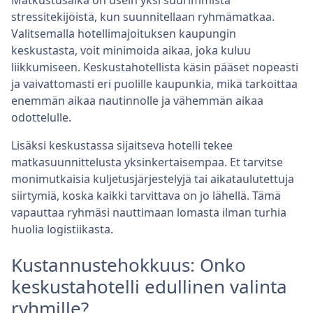
Matkustusaika on usein yksi suurimmista
stressitekijöistä, kun suunnitellaan ryhmämatkaa.
Valitsemalla hotellimajoituksen kaupungin
keskustasta, voit minimoida aikaa, joka kuluu
liikkumiseen. Keskustahotellista käsin pääset nopeasti
ja vaivattomasti eri puolille kaupunkia, mikä tarkoittaa
enemmän aikaa nautinnolle ja vähemmän aikaa
odottelulle.
Lisäksi keskustassa sijaitseva hotelli tekee
matkasuunnittelusta yksinkertaisempaa. Et tarvitse
monimutkaisia kuljetusjärjestelyjä tai aikataulutettuja
siirtymiä, koska kaikki tarvittava on jo lähellä. Tämä
vapauttaa ryhmäsi nauttimaan lomasta ilman turhia
huolia logistiikasta.
Kustannustehokkuus: Onko
keskustahotelli edullinen valinta
ryhmille?