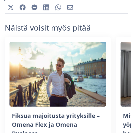
Näistä voisit myös pitää
Fiksua majoitusta yrityksille –
Mit
Omena Flex ja Omena
yöp