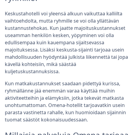
Keskustahotelli voi yleensä alkuun vaikuttaa kalliilta
vaihtoehdolta, mutta ryhmille se voi olla yllättävän
kustannustehokas. Kun jaatte majoituskustannukset
useamman henkilön kesken, yöpyminen voi olla
edullisempaa kuin kauempana sijaitsevassa
majoituksessa. Lisäksi keskusta-sijainti tarjoaa usein
mahdollisuuden hyödyntää julkista liikennettä tai jopa
kävellä kohteisiin, mikä säästää
kuljetuskustannuksissa.
Kun matkakustannukset saadaan pidettyä kurissa,
ryhmällänne jää enemmän varaa käyttää muihin
aktiviteetteihin ja elämyksiin, jotka tekevät matkasta
unohtumattoman. Omena-hotellit tarjoavatkin usein
parasta vastinetta rahalle, kun huomioidaan sijainnin
tuomat säästöt kokonaisuudessaan.