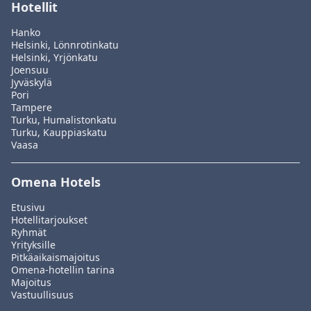
Hotellit
Hanko
Helsinki, Lönnrotinkatu
Helsinki, Yrjönkatu
Joensuu
Jyväskylä
Pori
Tampere
Turku, Humalistonkatu
Turku, Kauppiaskatu
Vaasa
Omena Hotels
Etusivu
Hotellitarjoukset
Ryhmät
Yrityksille
Pitkäaikaismajoitus
Omena-hotellin tarina
Majoitus
Vastuullisuus