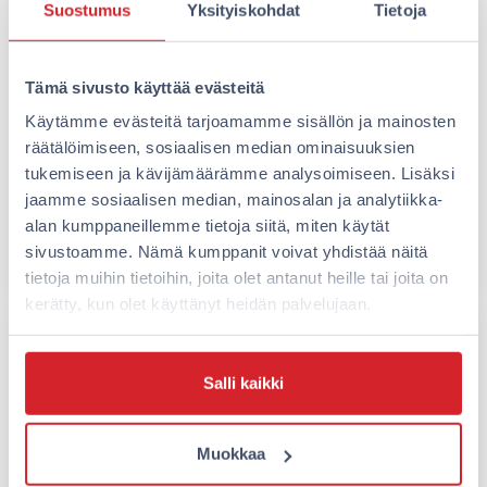
Suostumus
Yksityiskohdat
Tietoja
5 vinkkiä vastuulliseen
matkustamiseen poikkeusaikana
Tämä sivusto käyttää evästeitä
Poikkeustila on jälleen päällämme, ja on
Käytämme evästeitä tarjoamamme sisällön ja mainosten
erityisen tärkeää osata matkata vastuullisesti ja
räätälöimiseen, sosiaalisen median ominaisuuksien
turvallisesti. Kenties joudut työn tai perhesyiden
tukemiseen ja kävijämäärämme analysoimiseen. Lisäksi
takia vaihtamaan…
jaamme sosiaalisen median, mainosalan ja analytiikka-
alan kumppaneillemme tietoja siitä, miten käytät
Lue lisää
sivustoamme. Nämä kumppanit voivat yhdistää näitä
tietoja muihin tietoihin, joita olet antanut heille tai joita on
kerätty, kun olet käyttänyt heidän palvelujaan.
Salli kaikki
Muokkaa