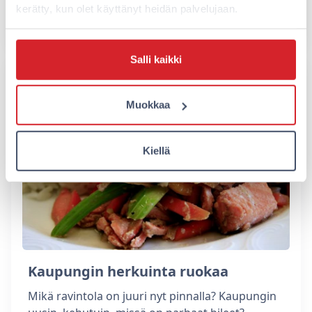
kerätty, kun olet käyttänyt heidän palvelujaan.
Lue lisää
Salli kaikki
Muokkaa
Kiellä
Kaupungin herkuinta ruokaa
Mikä ravintola on juuri nyt pinnalla? Kaupungin