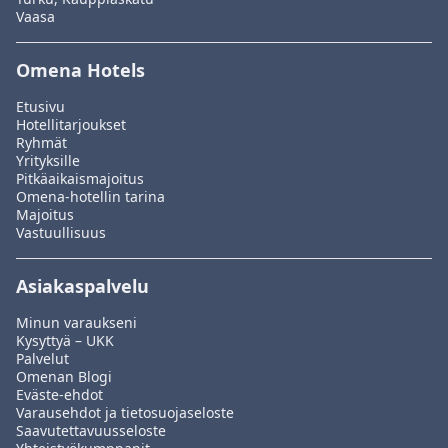
Vaasa
Omena Hotels
Etusivu
Hotellitarjoukset
Ryhmät
Yrityksille
Pitkäaikaismajoitus
Omena-hotellin tarina
Majoitus
Vastuullisuus
Asiakaspalvelu
Minun varaukseni
Kysyttyä – UKK
Palvelut
Omenan Blogi
Eväste-ehdot
Varausehdot ja tietosuojaseloste
Saavutettavuusseloste