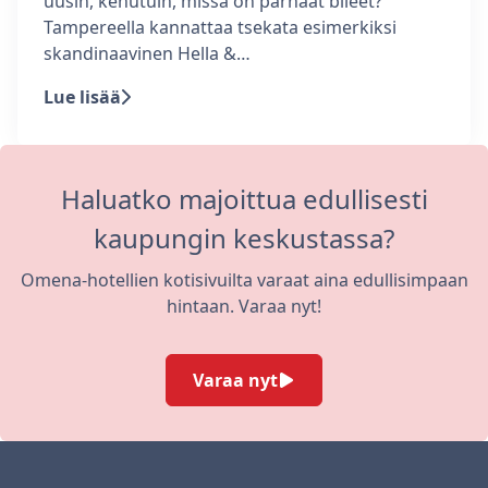
uusin, kehutuin, missä on parhaat bileet?
Tampereella kannattaa tsekata esimerkiksi
skandinaavinen Hella &…
Lue lisää
Haluatko majoittua edullisesti
kaupungin keskustassa?
Omena-hotellien kotisivuilta varaat aina edullisimpaan
hintaan. Varaa nyt!
Varaa nyt