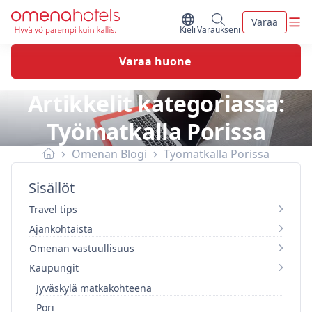
Skip to content
Vali
Varaa
Vaihda kieltä
Minun varaukseni
Kieli
Varaukseni
Varaa huone
Artikkelit kategoriassa:
Työmatkalla Porissa
Omenan Blogi
Työmatkalla Porissa
Sisällöt
Travel tips
Ajankohtaista
Omenan vastuullisuus
Kaupungit
Jyväskylä matkakohteena
Pori