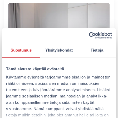
Suostumus
Yksityiskohdat
Tietoja
Tämä sivusto käyttää evästeitä
Käytämme evästeitä tarjoamamme sisällön ja mainosten
Omenalla on hyviä uutisia – kaksi
räätälöimiseen, sosiaalisen median ominaisuuksien
uutta hotellia avautuu 2021 alussa
tukemiseen ja kävijämäärämme analysoimiseen. Lisäksi
Haastavan koronatilanteen vallitessa Omena
jaamme sosiaalisen median, mainosalan ja analytiikka-
Hotels -ketjulla on myös hyviä uutisia –
alan kumppaneillemme tietoja siitä, miten käytät
avaamme kaksi uutta hotellia ensi vuoden 2021
sivustoamme. Nämä kumppanit voivat yhdistää näitä
alussa. Helmikuun…
tietoja muihin tietoihin, joita olet antanut heille tai joita on