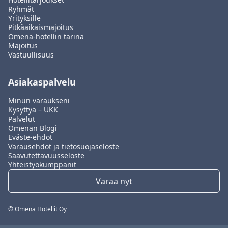
Ryhmät
Yrityksille
Pitkäaikaismajoitus
Omena-hotellin tarina
Majoitus
Vastuullisuus
Asiakaspalvelu
Minun varaukseni
Kysyttyä – UKK
Palvelut
Omenan Blogi
Eväste-ehdot
Varausehdot ja tietosuojaseloste
Saavutettavuusseloste
Yhteistyökumppanit
Varaa nyt
© Omena Hotellit Oy