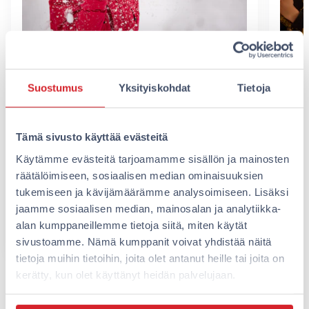
Talviloma Omenan tavoin –
Hot
joustavuutta,
huo
Suostumus
Yksityiskohdat
Tietoja
kaupunkielämyksiä ja talven
Talv
seikkailuja
syö 
Tämä sivusto käyttää evästeitä
Itse
Talviloma on parasta, kun sen voi viettää
ja m
Käytämme evästeitä tarjoamamme sisällön ja mainosten
omalla tahdilla ja huolettomasti. Omena-
resp
räätälöimiseen, sosiaalisen median ominaisuuksien
hotellit tarjoavat juuri tätä: helpon,
tukemiseen ja kävijämäärämme analysoimiseen. Lisäksi
fiksun ja keskeisesti sijaitsevan…
jaamme sosiaalisen median, mainosalan ja analytiikka-
Lue lisää
Lue 
alan kumppaneillemme tietoja siitä, miten käytät
sivustoamme. Nämä kumppanit voivat yhdistää näitä
tietoja muihin tietoihin, joita olet antanut heille tai joita on
kerätty, kun olet käyttänyt heidän palvelujaan.
Näytä kaikki