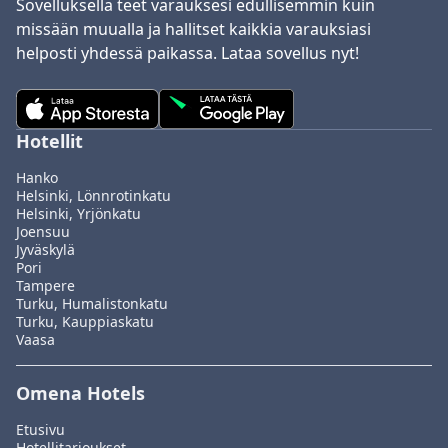
Sovelluksella teet varauksesi edullisemmin kuin
missään muualla ja hallitset kaikkia varauksiasi
helposti yhdessä paikassa. Lataa sovellus nyt!
Hotellit
Hanko
Helsinki, Lönnrotinkatu
Helsinki, Yrjönkatu
Joensuu
Jyväskylä
Pori
Tampere
Turku, Humalistonkatu
Turku, Kauppiaskatu
Vaasa
Omena Hotels
Etusivu
Hotellitarjoukset