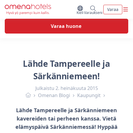
Skip to content
Vali
Varaa
Vaihda kieltä
Minun varaukseni
Kieli
Varaukseni
Varaa huone
Lähde Tampereelle ja
Särkänniemeen!
Julkaistu
2. heinäkuuta 2015
Omenan Blogi
Kaupungit
Lähde Tampereelle ja Särkänniemeen
kavereiden tai perheen kanssa. Vietä
elämyspäivä Särkänniemessä! Hyppää