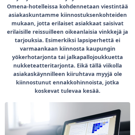
Omena-hotelleissa kohdennetaan viestintää
asiakaskuntamme kiinnostuksenkohteiden
mukaan, jotta erilaiset asiakkaat saisivat
erilaisille reissuilleen oikeanlaisia vinkkejä ja
tarjouksia. Esimerkiksi lapsiperhettä ei
varmaankaan kiinnosta kaupungin
yökerhotarjonta tai jalkapallojoukkuetta
nukketeatteritarjonta. Eikä tällä viikolla
asiakaskäynnilleen kiiruhtava myyjä ole
kiinnostunut ennakkohinnoista, jotka
koskevat tulevaa kesää.