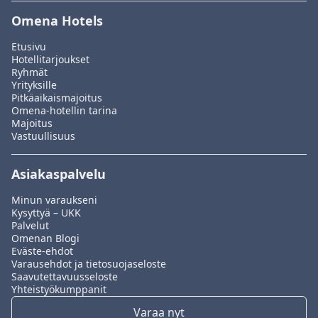
Omena Hotels
Etusivu
Hotellitarjoukset
Ryhmät
Yrityksille
Pitkäaikaismajoitus
Omena-hotellin tarina
Majoitus
Vastuullisuus
Asiakaspalvelu
Minun varaukseni
Kysyttyä – UKK
Palvelut
Omenan Blogi
Eväste-ehdot
Varausehdot ja tietosuojaseloste
Saavutettavuusseloste
Yhteistyökumppanit
Varaa nyt