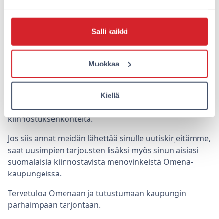
tunnistamme, että joku asiakasryhmä (johon kuuluu
vähintään useita tuhansia henkilöitä) on kiinnostunut
keikkatarjonnasta, saatamme lähettää heille
Salli kaikki
suunnatuissa uutiskirjeissä esim. musiikkiin liittyviä
menovinkkejä. Kun taas lapsiperheelliseksi
tunnistetulle ryhmälle voidaan kertoa eläintarhoista ja
Muokkaa
huvipuistoista tai puuhaparkeista. Omena ei siis lähetä
yksittäisille asiakkaille kohdennettuja viestejä tai
tarjouksia, vaan asiakkaat kuuluvat aina suureen
Kiellä
ryhmään, jolla on samankaltaisia
kiinnostuksenkohteita.
Jos siis annat meidän lähettää sinulle uutiskirjeitämme,
saat uusimpien tarjousten lisäksi myös sinunlaisiasi
suomalaisia kiinnostavista menovinkeistä Omena-
kaupungeissa.
Tervetuloa Omenaan ja tutustumaan kaupungin
parhaimpaan tarjontaan.