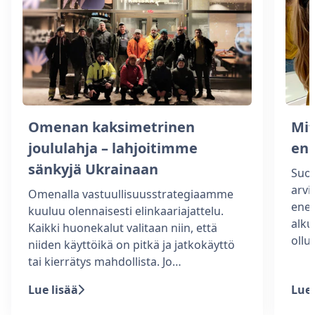
Omenan kaksimetrinen
Mi
joululahja – lahjoitimme
ene
sänkyjä Ukrainaan
Suom
arv
Omenalla vastuullisuusstrategiaamme
ener
kuuluu olennaisesti elinkaariajattelu.
alku
Kaikki huonekalut valitaan niin, että
ollu
niiden käyttöikä on pitkä ja jatkokäyttö
tai kierrätys mahdollista. Jo…
Lue lisää
Lue 