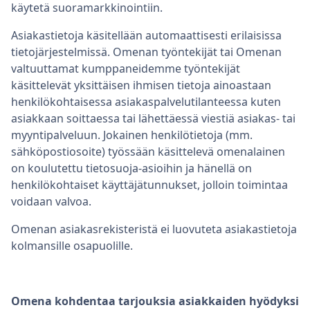
käytetä suoramarkkinointiin.
Asiakastietoja käsitellään automaattisesti erilaisissa
tietojärjestelmissä. Omenan työntekijät tai Omenan
valtuuttamat kumppaneidemme työntekijät
käsittelevät yksittäisen ihmisen tietoja ainoastaan
henkilökohtaisessa asiakaspalvelutilanteessa kuten
asiakkaan soittaessa tai lähettäessä viestiä asiakas- tai
myyntipalveluun. Jokainen henkilötietoja (mm.
sähköpostiosoite) työssään käsittelevä omenalainen
on koulutettu tietosuoja-asioihin ja hänellä on
henkilökohtaiset käyttäjätunnukset, jolloin toimintaa
voidaan valvoa.
Omenan asiakasrekisteristä ei luovuteta asiakastietoja
kolmansille osapuolille.
Omena kohdentaa tarjouksia asiakkaiden hyödyksi