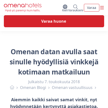
Skip to content
Vali
Varaa
Vaihda kieltä
Minun varaukseni
Kieli
Varaukseni
Varaa huone
Omenan datan avulla saat
sinulle hyödyllisiä vinkkejä
kotimaan matkailuun
Julkaistu
7. toukokuuta 2018
Omenan Blogi
Omenan vastuullisuus
Aiemmin kaikki saivat samat vinkit, nyt
hyödynnetään kertynyttä asiakastietoa.