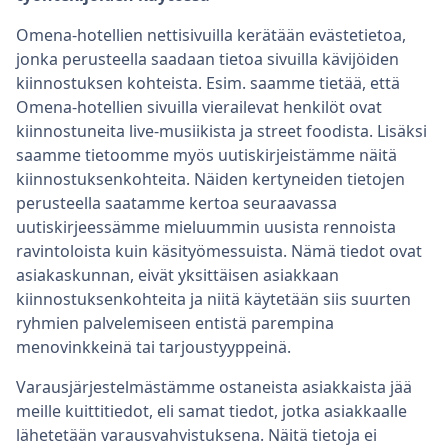
Omena-hotellien nettisivuilla kerätään evästetietoa,
jonka perusteella saadaan tietoa sivuilla kävijöiden
kiinnostuksen kohteista. Esim. saamme tietää, että
Omena-hotellien sivuilla vierailevat henkilöt ovat
kiinnostuneita live-musiikista ja street foodista. Lisäksi
saamme tietoomme myös uutiskirjeistämme näitä
kiinnostuksenkohteita. Näiden kertyneiden tietojen
perusteella saatamme kertoa seuraavassa
uutiskirjeessämme mieluummin uusista rennoista
ravintoloista kuin käsityömessuista. Nämä tiedot ovat
asiakaskunnan, eivät yksittäisen asiakkaan
kiinnostuksenkohteita ja niitä käytetään siis suurten
ryhmien palvelemiseen entistä parempina
menovinkkeinä tai tarjoustyyppeinä.
Varausjärjestelmästämme ostaneista asiakkaista jää
meille kuittitiedot, eli samat tiedot, jotka asiakkaalle
lähetetään varausvahvistuksena. Näitä tietoja ei