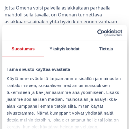
Jotta Omena voisi palvella asiakkaitaan parhaalla
mahdollisella tavalla, on Omenan tunnettava
asiakkaansa ainakin yhtä hyvin kuin ennen vanhaan
majatalon pitäjät. Siksi Omena-hotellit kerääkin
nettisivuillaan evästetietoa, jonka perusteella saamme
paremman käsityksen asiakkaidemme kiinnostuksen
kohteista, eli esim. siitä, mitä asiakkaamme haluaisivat
Suostumus
Yksityiskohdat
Tietoja
tehdä kaupunkilomillaan. Evästetietojen avulla me
tiedämme ovatko asiakkaamme kiinnostuneita
ravintoloista, harrastusmahdollisuuksista tai
Tämä sivusto käyttää evästeitä
nähtävyyksistä vai vaan viettämään aikaa tv:n äärella.
Käytämme evästeitä tarjoamamme sisällön ja mainosten
Näiden tietojen perusteella voimme kehittää
räätälöimiseen, sosiaalisen median ominaisuuksien
palvelukokonaisuuksia, joiden avulla asiakkaat saavat
tukemiseen ja kävijämäärämme analysoimiseen. Lisäksi
enemmän irti lomistaan ja työmatkoistaan.
jaamme sosiaalisen median, mainosalan ja analytiikka-
alan kumppaneillemme tietoja siitä, miten käytät
Näitä kiinnostuksenkohdetietoja kutsutaan
sivustoamme. Nämä kumppanit voivat yhdistää näitä
segmenttitiedoiksi ja niiden avulla kohdennamme
tietoja muihin tietoihin, joita olet antanut heille tai joita on
asiakkaillemme mainontaa ja suoramarkkinointia. Kun
kerätty, kun olet käyttänyt heidän palvelujaan.