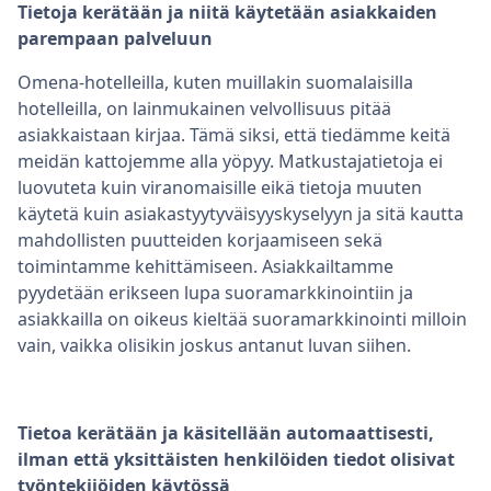
Tietoja kerätään ja niitä käytetään asiakkaiden
parempaan palveluun
Omena-hotelleilla, kuten muillakin suomalaisilla
hotelleilla, on lainmukainen velvollisuus pitää
asiakkaistaan kirjaa. Tämä siksi, että tiedämme keitä
meidän kattojemme alla yöpyy. Matkustajatietoja ei
luovuteta kuin viranomaisille eikä tietoja muuten
käytetä kuin asiakastyytyväisyyskyselyyn ja sitä kautta
mahdollisten puutteiden korjaamiseen sekä
toimintamme kehittämiseen. Asiakkailtamme
pyydetään erikseen lupa suoramarkkinointiin ja
asiakkailla on oikeus kieltää suoramarkkinointi milloin
vain, vaikka olisikin joskus antanut luvan siihen.
Tietoa kerätään ja käsitellään automaattisesti,
ilman että yksittäisten henkilöiden tiedot olisivat
työntekijöiden käytössä