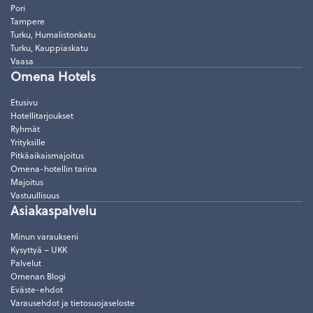
Pori
Tampere
Turku, Humalistonkatu
Turku, Kauppiaskatu
Vaasa
Omena Hotels
Etusivu
Hotellitarjoukset
Ryhmät
Yrityksille
Pitkäaikaismajoitus
Omena-hotellin tarina
Majoitus
Vastuullisuus
Asiakaspalvelu
Minun varaukseni
Kysyttyä – UKK
Palvelut
Omenan Blogi
Eväste-ehdot
Varausehdot ja tietosuojaseloste