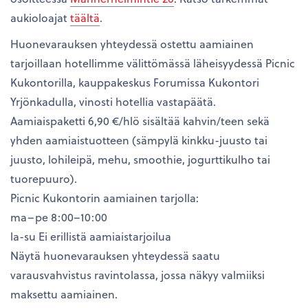
aukioloajat
täältä
.
Huonevarauksen yhteydessä ostettu aamiainen
tarjoillaan hotellimme välittömässä läheisyydessä Picnic
Kukontorilla, kauppakeskus Forumissa Kukontori
Yrjönkadulla, vinosti hotellia vastapäätä.
Aamiaispaketti 6,90 €/hlö sisältää kahvin/teen sekä
yhden aamiaistuotteen (sämpylä kinkku-juusto tai
juusto, lohileipä, mehu, smoothie, jogurttikulho tai
tuorepuuro).
Picnic Kukontorin aamiainen tarjolla:
ma–pe 8:00–10:00
la-su Ei erillistä aamiaistarjoilua
Näytä huonevarauksen yhteydessä saatu
varausvahvistus ravintolassa, jossa näkyy valmiiksi
maksettu aamiainen.