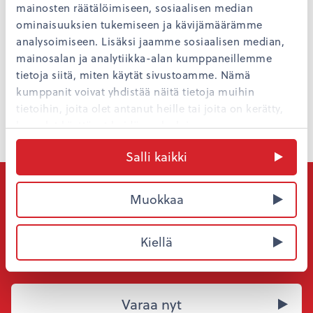
mainosten räätälöimiseen, sosiaalisen median
ominaisuuksien tukemiseen ja kävijämäärämme
analysoimiseen. Lisäksi jaamme sosiaalisen median,
mainosalan ja analytiikka-alan kumppaneillemme
tietoja siitä, miten käytät sivustoamme. Nämä
kumppanit voivat yhdistää näitä tietoja muihin
Palaa
tietoihin, joita olet antanut heille tai joita on kerätty,
kun olet käyttänyt heidän palvelujaan.
Salli kaikki
Haluatko majoittua edullisesti
Muokkaa
kaupungin keskustassa?
Omena-hotellien kotisivuilta varaat aina edullisimpaan
Kiellä
hintaan. Varaa nyt!
Varaa nyt