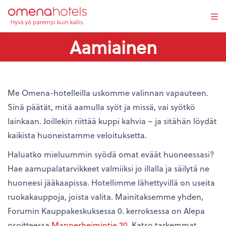
Tog
navi
Aamiainen
Me Omena-hotelleilla uskomme valinnan vapauteen.
Sinä päätät, mitä aamulla syöt ja missä, vai syötkö
lainkaan. Joillekin riittää kuppi kahvia – ja sitähän löydät
kaikista huoneistamme veloituksetta.
Haluatko mieluummin syödä omat eväät huoneessasi?
Hae aamupalatarvikkeet valmiiksi jo illalla ja säilytä ne
huoneesi jääkaapissa. Hotellimme lähettyvillä on useita
ruokakauppoja, joista valita. Mainitaksemme yhden,
Forumin Kauppakeskuksessa 0. kerroksessa on Alepa
osoitteessa
Mannerheimintie 20
. Katso tarkemmat