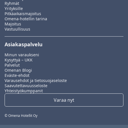
Ryhmät
Yrityksille
Pitkäaikaismajoitus
Omena-hotellin tarina
Majoitus
Vastuullisuus
Asiakaspalvelu
Minun varaukseni
Kysyttyä – UKK
Palvelut
Omenan Blogi
Eväste-ehdot
Varausehdot ja tietosuojaseloste
Saavutettavuusseloste
Yhteistyökumppanit
Varaa nyt
© Omena Hotellit Oy