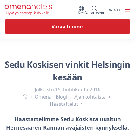
Skip to content
Vali
Varaa
Vaihda kieltä
Minun varaukseni
Kieli
Varaukseni
Varaa huone
Sedu Koskisen vinkit Helsingin
kesään
Julkaistu
15. huhtikuuta 2016
Omenan Blogi
Ajankohtaista
Haastattelut
Haastattelimme Sedu Koskista uusitun
Hernesaaren Rannan avajaisten kynnyksellä.