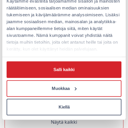
Käytämme evästeitä tarjoamamme sisällön ja mainosten
räätälöimiseen, sosiaalisen median ominaisuuksien
tukemiseen ja kävijämäärämme analysoimiseen. Lisäksi
Fiksua majoitusta yrityksille –
Mit
jaamme sosiaalisen median, mainosalan ja analytiikka-
Omena Flex ja Omena
yöp
alan kumppaneillemme tietoja siitä, miten käytät
Business
hot
sivustoamme. Nämä kumppanit voivat yhdistää näitä
tietoja muihin tietoihin, joita olet antanut heille tai joita on
Yrityksen työmatkustukseen liittyy usein
Lemm
kerätty, kun olet käyttänyt heidän palvelujaan.
monia haasteita: kustannukset,
hiem
joustavuus, varausten hallinta ja
tarv
työntekijöiden mukavuus. Omena Hotels
Tärk
Salli kaikki
tarjoaa kaksi ratkaisua, jotka tekevät…
hote
nim
Muokkaa
Lue lisää
Lue 
Kiellä
Näytä kaikki