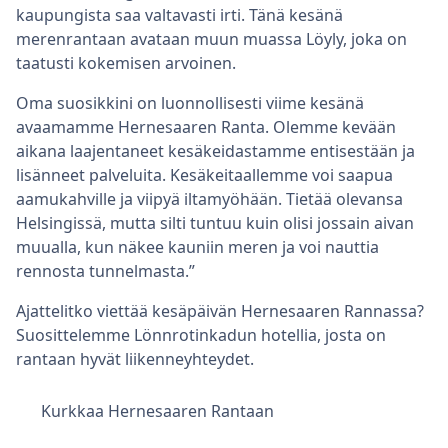
kaupungista saa valtavasti irti. Tänä kesänä
merenrantaan avataan muun muassa Löyly, joka on
taatusti kokemisen arvoinen.
Oma suosikkini on luonnollisesti viime kesänä
avaamamme Hernesaaren Ranta. Olemme kevään
aikana laajentaneet kesäkeidastamme entisestään ja
lisänneet palveluita. Kesäkeitaallemme voi saapua
aamukahville ja viipyä iltamyöhään. Tietää olevansa
Helsingissä, mutta silti tuntuu kuin olisi jossain aivan
muualla, kun näkee kauniin meren ja voi nauttia
rennosta tunnelmasta.”
Ajattelitko viettää kesäpäivän Hernesaaren Rannassa?
Suosittelemme Lönnrotinkadun hotellia, josta on
rantaan hyvät liikenneyhteydet.
Kurkkaa Hernesaaren Rantaan