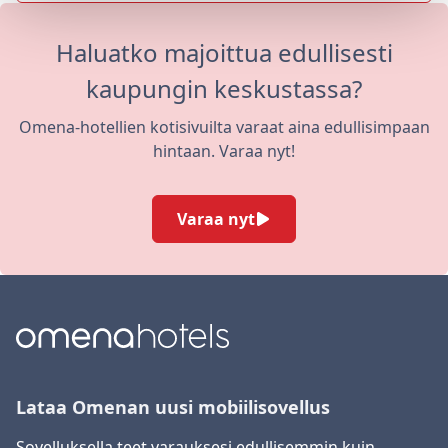
Haluatko majoittua edullisesti
kaupungin keskustassa?
Omena-hotellien kotisivuilta varaat aina edullisimpaan
hintaan. Varaa nyt!
Varaa nyt
Lataa Omenan uusi mobiilisovellus
Sovelluksella teet varauksesi edullisemmin kuin