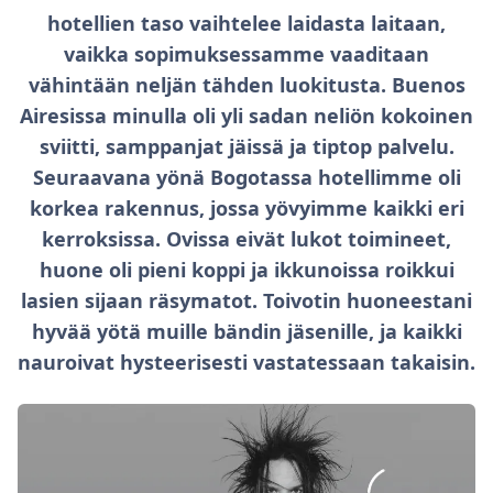
hotellien taso vaihtelee laidasta laitaan,
vaikka sopimuksessamme vaaditaan
vähintään neljän tähden luokitusta. Buenos
Airesissa minulla oli yli sadan neliön kokoinen
sviitti, samppanjat jäissä ja tiptop palvelu.
Seuraavana yönä Bogotassa hotellimme oli
korkea rakennus, jossa yövyimme kaikki eri
kerroksissa. Ovissa eivät lukot toimineet,
huone oli pieni koppi ja ikkunoissa roikkui
lasien sijaan räsymatot. Toivotin huoneestani
hyvää yötä muille bändin jäsenille, ja kaikki
nauroivat hysteerisesti vastatessaan takaisin.