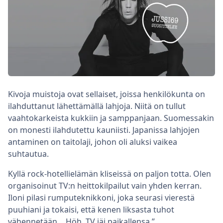
Kivoja muistoja ovat sellaiset, joissa henkilökunta on
ilahduttanut lähettämällä lahjoja. Niitä on tullut
vaahtokarkeista kukkiin ja samppanjaan. Suomessakin
on monesti ilahdutettu kauniisti. Japanissa lahjojen
antaminen on taitolaji, johon oli aluksi vaikea
suhtautua.
Kyllä rock-hotellielämän kliseissä on paljon totta. Olen
organisoinut TV:n heittokilpailut vain yhden kerran.
Iloni pilasi rumputeknikkoni, joka seurasi vierestä
puuhiani ja tokaisi, että kenen liksasta tuhot
vähennetään… Höh, TV jäi paikallensa.”