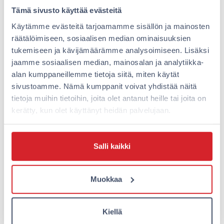
Tämä sivusto käyttää evästeitä
Käytämme evästeitä tarjoamamme sisällön ja mainosten
räätälöimiseen, sosiaalisen median ominaisuuksien
tukemiseen ja kävijämäärämme analysoimiseen. Lisäksi
jaamme sosiaalisen median, mainosalan ja analytiikka-
alan kumppaneillemme tietoja siitä, miten käytät
Lisäarvoa asiakkaillemme –
Oli
sivustoamme. Nämä kumppanit voivat yhdistää näitä
Omena yhteistyöhön MAJn
kal
tietoja muihin tietoihin, joita olet antanut heille tai joita on
kanssa
Su
kerätty, kun olet käyttänyt heidän palvelujaan.
Ome
Omenassa majoitus on muutenkin
helppoa, mutta haluamme helpottaa
Matk
Salli kaikki
asiakkaidemme elämää entisestään ja
koke
tuottaa heille lisäarvoa kumppaneiden
halv
avulla. Monella asiakkaallamme on…
Usei
Muokkaa
yöpy
Lue lisää
Lue 
Kiellä