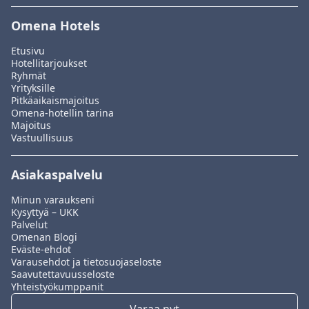
Omena Hotels
Etusivu
Hotellitarjoukset
Ryhmät
Yrityksille
Pitkäaikaismajoitus
Omena-hotellin tarina
Majoitus
Vastuullisuus
Asiakaspalvelu
Minun varaukseni
Kysyttyä – UKK
Palvelut
Omenan Blogi
Eväste-ehdot
Varausehdot ja tietosuojaseloste
Saavutettavuusseloste
Yhteistyökumppanit