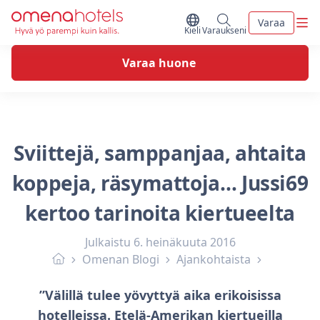
Skip to content
Vali
Varaa
Vaihda kieltä
Minun varaukseni
Kieli
Varaukseni
Varaa huone
Sviittejä, samppanjaa, ahtaita
koppeja, räsymattoja… Jussi69
kertoo tarinoita kiertueelta
Julkaistu
6. heinäkuuta 2016
Omenan Blogi
Ajankohtaista
”Välillä tulee yövyttyä aika erikoisissa
hotelleissa. Etelä-Amerikan kiertueilla