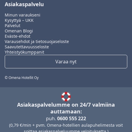
Asiakaspalvelu
Minun varaukseni
Kysyttyä – UKK
Palvelut
Omenan Blogi
Eväste-ehdot
Varausehdot ja tietosuojaseloste
Saavutettavuusseloste
Yhteistyökumppanit
Varaa nyt
© Omena Hotellit Oy
Asiakaspalvelumme on 24/7 valmiina
auttamaan:
puh.
0600 555 222
(0,79 €/min + pvm. Omena-hotellien aulapuhelimesta voit
soittaa asiakaspalveluumme veloituksetta.)