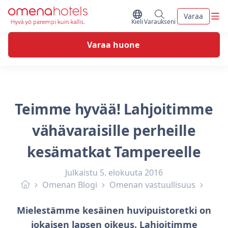
Skip to content
Vali
Varaa
Vaihda kieltä
Minun varaukseni
Kieli
Varaukseni
Varaa huone
Teimme hyvää! Lahjoitimme
vähävaraisille perheille
kesämatkat Tampereelle
Julkaistu
5. elokuuta 2016
Omenan Blogi
Omenan vastuullisuus
Mielestämme kesäinen huvipuistoretki on
jokaisen lapsen oikeus. Lahjoitimme