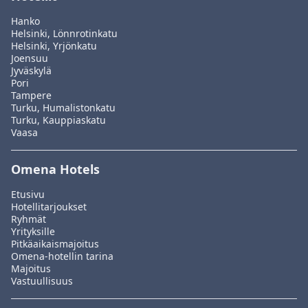
Hanko
Helsinki, Lönnrotinkatu
Helsinki, Yrjönkatu
Joensuu
Jyväskylä
Pori
Tampere
Turku, Humalistonkatu
Turku, Kauppiaskatu
Vaasa
Omena Hotels
Etusivu
Hotellitarjoukset
Ryhmät
Yrityksille
Pitkäaikaismajoitus
Omena-hotellin tarina
Majoitus
Vastuullisuus