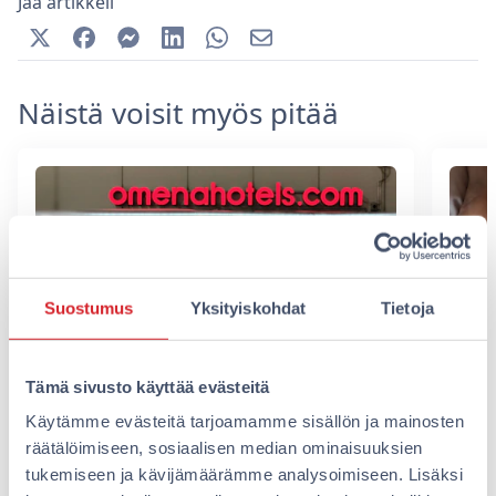
Jaa artikkeli
Näistä voisit myös pitää
Suostumus
Yksityiskohdat
Tietoja
Tämä sivusto käyttää evästeitä
Käytämme evästeitä tarjoamamme sisällön ja mainosten
Omenan kaksimetrinen
Ome
räätälöimiseen, sosiaalisen median ominaisuuksien
joululahja – lahjoitimme
tukemiseen ja kävijämäärämme analysoimiseen. Lisäksi
Kun 