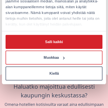
jaamme sosiaalisen median, mainosalan ja analytiikka-
sänkyjä Ukrainaan
kovi
alan kumppaneillemme tietoja siitä, miten käytät
varm
Omenalla vastuullisuusstrategiaamme
sivustoamme. Nämä kumppanit voivat yhdistää näitä
uhka
kuuluu olennaisesti elinkaariajattelu.
tietoja muihin tietoihin, joita olet antanut heille tai joita on
Kaikki huonekalut valitaan niin, että
kerätty, kun olet käyttänyt heidän palvelujaan.
niiden käyttöikä on pitkä ja jatkokäyttö
tai kierrätys mahdollista. Jo…
Salli kaikki
Lue lisää
Lue 
Muokkaa
Näytä kaikki
Kiellä
Haluatko majoittua edullisesti
kaupungin keskustassa?
Omena-hotellien kotisivuilta varaat aina edullisimpaan