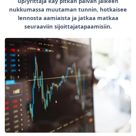
up/yrittäjä käy pitkän päivän jälkeen
nukkumassa muutaman tunnin, hotkaisee
lennosta aamiaista ja jatkaa matkaa
seuraaviin sijoittajatapaamisiin.