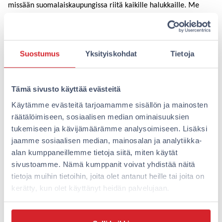
missään suomalaiskaupungissa riitä kaikille halukkaille. Me
emme kuitenkaan halua silloinkaan ohjata tarjontaa niin, että
se on mahdollista vain niille, joille hinta ei ole este. Me
haluamme tarjota aina edullisia huoneita, jotta kaikilla
Suostumus
Yksityiskohdat
Tietoja
suomalaisilla on mahdollisuus liikkua ja kokea enemmän. Ja
uskomme myös siihen, että saamme asiakkaamme helpommin
palaamaan meille seuraavan keikan yhteydessä, kun hintataso
Tämä sivusto käyttää evästeitä
ei heittelehdi täysin mielivaltaisesti tuotteen pysyessä
Käytämme evästeitä tarjoamamme sisällön ja mainosten
käytännössä samana. Haluamme, että meidän asiakkaillamme
räätälöimiseen, sosiaalisen median ominaisuuksien
kaikki rahat eivät kulu hotellihuoneeseen, vaan heillä on varaa
tukemiseen ja kävijämäärämme analysoimiseen. Lisäksi
ostaa myös Robbie Williams -t-paita tai tarjota Slushissa lounas
jaamme sosiaalisen median, mainosalan ja analytiikka-
mielenkiintoiselle yhteistyökumppanille. Kysymys kuuluukin,
alan kumppaneillemme tietoja siitä, miten käytät
kenen etu dynaaminen hinnoittelu on?
sivustoamme. Nämä kumppanit voivat yhdistää näitä
tietoja muihin tietoihin, joita olet antanut heille tai joita on
Tervetuloa Omenaan, sinulla on varaa myös siihen, mitä itse
kerätty, kun olet käyttänyt heidän palvelujaan.
pidät tärkeänä.