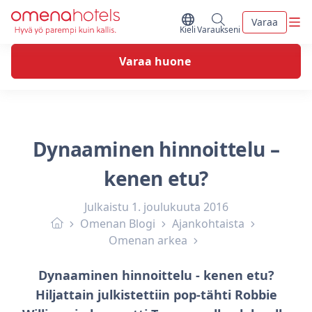
Skip to content
Vali
Varaa
Vaihda kieltä
Minun varaukseni
Kieli
Varaukseni
Varaa huone
Dynaaminen hinnoittelu –
kenen etu?
Julkaistu
1. joulukuuta 2016
Omenan Blogi
Ajankohtaista
Omenan arkea
Dynaaminen hinnoittelu - kenen etu?
Hiljattain julkistettiin pop-tähti Robbie