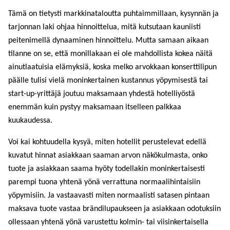
Tämä on tietysti markkinataloutta puhtaimmillaan, kysynnän ja
tarjonnan laki ohjaa hinnoittelua, mitä kutsutaan kauniisti
peitenimellä dynaaminen hinnoittelu. Mutta samaan aikaan
tilanne on se, että monillakaan ei ole mahdollista kokea näitä
ainutlaatuisia elämyksiä, koska melko arvokkaan konserttilipun
päälle tulisi vielä moninkertainen kustannus yöpymisestä tai
start-up-yrittäjä joutuu maksamaan yhdestä hotelliyöstä
enemmän kuin pystyy maksamaan itselleen palkkaa
kuukaudessa.
Voi kai kohtuudella kysyä, miten hotellit perustelevat edellä
kuvatut hinnat asiakkaan saaman arvon näkökulmasta, onko
tuote ja asiakkaan saama hyöty todellakin moninkertaisesti
parempi tuona yhtenä yönä verrattuna normaalihintaisiin
yöpymisiin. Ja vastaavasti miten normaalisti satasen pintaan
maksava tuote vastaa brändilupaukseen ja asiakkaan odotuksiin
ollessaan yhtenä yönä varustettu kolmin- tai viisinkertaisella