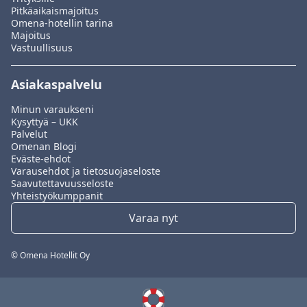
Pitkäaikaismajoitus
Omena-hotellin tarina
Majoitus
Vastuullisuus
Asiakaspalvelu
Minun varaukseni
Kysyttyä – UKK
Palvelut
Omenan Blogi
Eväste-ehdot
Varausehdot ja tietosuojaseloste
Saavutettavuusseloste
Yhteistyökumppanit
Varaa nyt
© Omena Hotellit Oy