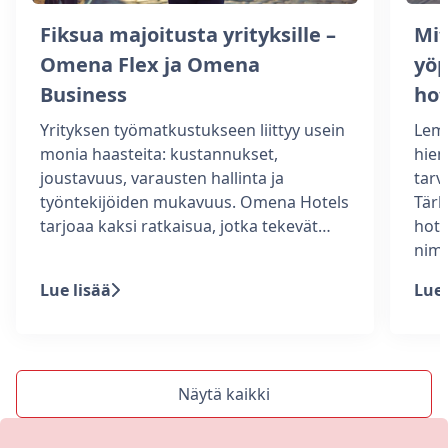
Fiksua majoitusta yrityksille –
Mit
Omena Flex ja Omena
yöp
Business
hot
Yrityksen työmatkustukseen liittyy usein
Lemm
monia haasteita: kustannukset,
hiem
joustavuus, varausten hallinta ja
tarv
työntekijöiden mukavuus. Omena Hotels
Tärk
tarjoaa kaksi ratkaisua, jotka tekevät…
hote
nim
Lue lisää
Lue 
Näytä kaikki