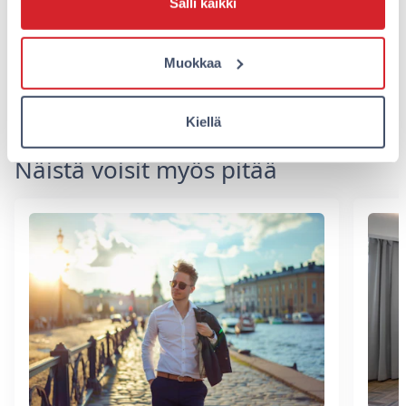
Salli kaikki
Varaa majoitus Omenassa
Muokkaa
Jaa artikkeli
Kiellä
Näistä voisit myös pitää