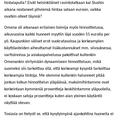
hintalapulla? Eivät helsinkiläiset ravintolatkaan kai Slushin
aikana nostaneet pihviensä hintaa sataan euroon, vaikka
ovatkin olleet täynnä?
Omena oli aikanaan erilainen toimija myös hinnoittelussa,
alkuvuosina kaikki huoneet myytiin läpi vuoden 55 eurolla per
yö. Kaupunkien väliset erot vuokratasoissa ja korkeampien
käyttöasteiden aiheuttamat lisäkustannukset mm. siivouksessa,
vartioinnissa ja asiakaspalvelussa pakottivat kuitenkin
Omenankin siirtymään dynaamiseen hinnoitteluun, mikä
suomeksi siis tarkoittaa sitä, että korkeampi kysyntä tarkoittaa
korkeampia hintoja. Me olemme kuitenkin halunneet pitää
jonkun tolkun hinnoittelun yläpäässä, maksimihintamme ovat
korkeintaan kymmeniä prosentteja keskihintamme yläpuolella,
ei koskaan satoja prosentteja kuten alan yleinen käytäntö
näyttää olevan.
Tosiasia on tietysti se, että kysytyimpinä ajankohtina huoneita ei