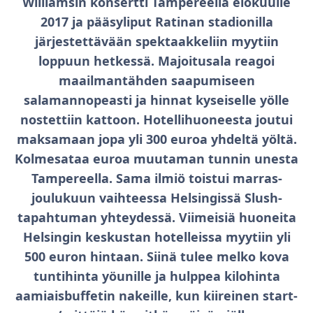
Williamsin konsertti Tampereella elokuulle
2017 ja pääsyliput Ratinan stadionilla
järjestettävään spektaakkeliin myytiin
loppuun hetkessä. Majoitusala reagoi
maailmantähden saapumiseen
salamannopeasti ja hinnat kyseiselle yölle
nostettiin kattoon. Hotellihuoneesta joutui
maksamaan jopa yli 300 euroa yhdeltä yöltä.
Kolmesataa euroa muutaman tunnin unesta
Tampereella. Sama ilmiö toistui marras-
joulukuun vaihteessa Helsingissä Slush-
tapahtuman yhteydessä. Viimeisiä huoneita
Helsingin keskustan hotelleissa myytiin yli
500 euron hintaan. Siinä tulee melko kova
tuntihinta yöunille ja hulppea kilohinta
aamiaisbuffetin nakeille, kun kiireinen start-