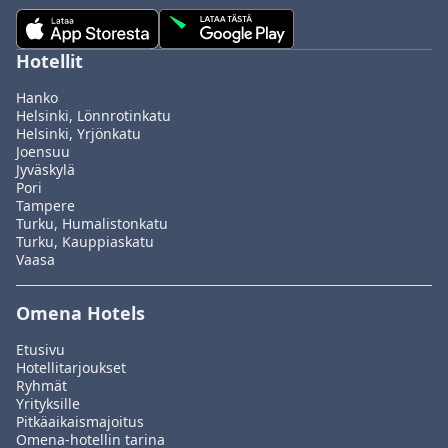
Hotellit
Hanko
Helsinki, Lönnrotinkatu
Helsinki, Yrjönkatu
Joensuu
Jyväskylä
Pori
Tampere
Turku, Humalistonkatu
Turku, Kauppiaskatu
Vaasa
Omena Hotels
Etusivu
Hotellitarjoukset
Ryhmät
Yrityksille
Pitkäaikaismajoitus
Omena-hotellin tarina