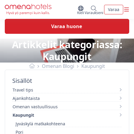
Skip to content
Vali
Varaa
Vaihda kieltä
Minun varaukseni
Kieli
Varaukseni
Varaa huone
Artikkelit kategoriassa:
Kaupungit
Omenan Blogi
Kaupungit
Sisällöt
Travel tips
Ajankohtaista
Omenan vastuullisuus
Kaupungit
Jyväskylä matkakohteena
Pori