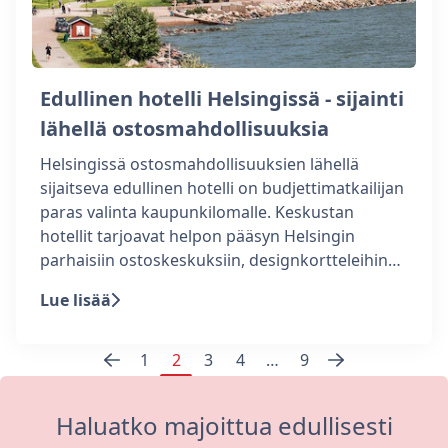
Edullinen hotelli Helsingissä - sijainti
lähellä ostosmahdollisuuksia
Helsingissä ostosmahdollisuuksien lähellä
sijaitseva edullinen hotelli on budjettimatkailijan
paras valinta kaupunkilomalle. Keskustan
hotellit tarjoavat helpon pääsyn Helsingin
parhaisiin ostoskeskuksiin, designkortteleihin…
Lue lisää
Edellinen
Seuraava
Posts
1
2
3
4
…
9
sivu
sivu
pagination
Haluatko majoittua edullisesti