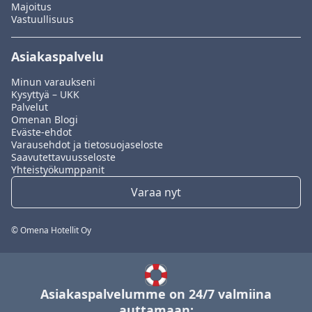
Majoitus
Vastuullisuus
Asiakaspalvelu
Minun varaukseni
Kysyttyä – UKK
Palvelut
Omenan Blogi
Eväste-ehdot
Varausehdot ja tietosuojaseloste
Saavutettavuusseloste
Yhteistyökumppanit
Varaa nyt
© Omena Hotellit Oy
Asiakaspalvelumme on 24/7 valmiina
auttamaan: