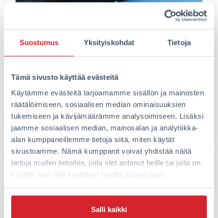
Porin budjettimatkailijan
Suostumus
Yksityiskohdat
Tietoja
pikkujoulumajoitus
Pikkujoulumajoitus Porissa ei tarkoita, että
Tämä sivusto käyttää evästeitä
sinun pitäisi tyytyä huonoon sijaintiin tai
kalliiseen hotelliin. Budjettimatkailija voi yöpyä
Käytämme evästeitä tarjoamamme sisällön ja mainosten
keskustassa laadukkaassa majoituksessa ja…
räätälöimiseen, sosiaalisen median ominaisuuksien
tukemiseen ja kävijämäärämme analysoimiseen. Lisäksi
Lue lisää
jaamme sosiaalisen median, mainosalan ja analytiikka-
alan kumppaneillemme tietoja siitä, miten käytät
sivustoamme. Nämä kumppanit voivat yhdistää näitä
tietoja muihin tietoihin, joita olet antanut heille tai joita on
kerätty, kun olet käyttänyt heidän palvelujaan.
Salli kaikki