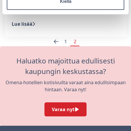
Kiellä
Tampereella kannattaa tsekata esimerkiksi
skandinaavinen Hella &…
Lue lisää
Edellinen
Posts
1
2
sivu
pagination
Haluatko majoittua edullisesti
kaupungin keskustassa?
Omena-hotellien kotisivuilta varaat aina edullisimpaan
hintaan. Varaa nyt!
Varaa nyt