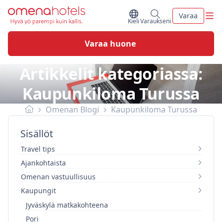
Skip to content
Vali
Varaa
Vaihda kieltä
Minun varaukseni
Kieli
Varaukseni
Varaa huone
Artikkelit kategoriassa:
Kaupunkiloma Turussa
Omenan Blogi
Kaupunkiloma Turussa
Sisällöt
Travel tips
Ajankohtaista
Omenan vastuullisuus
Kaupungit
Jyväskylä matkakohteena
Pori