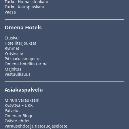
Turku, Humalistonkatu
Turku, Kauppiaskatu
Vaasa
Omena Hotels
Etusivu
Hotellitarjoukset
Ryhmät
Yrityksille
Pitkäaikaismajoitus
Omena-hotellin tarina
Majoitus
Vastuullisuus
Asiakaspalvelu
Minun varaukseni
Kysyttyä – UKK
Palvelut
Omenan Blogi
Eväste-ehdot
Varausehdot ja tietosuojaseloste