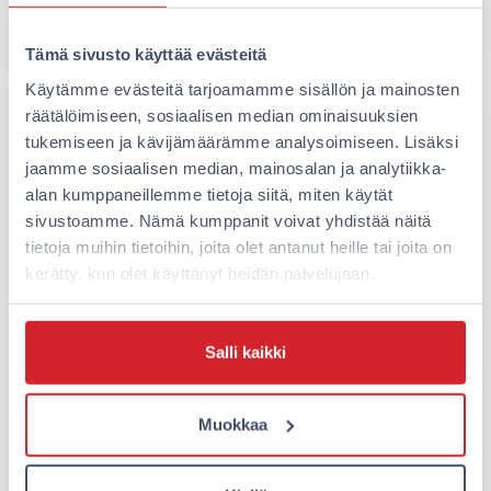
Lue lisää
Tämä sivusto käyttää evästeitä
Käytämme evästeitä tarjoamamme sisällön ja mainosten
räätälöimiseen, sosiaalisen median ominaisuuksien
tukemiseen ja kävijämäärämme analysoimiseen. Lisäksi
jaamme sosiaalisen median, mainosalan ja analytiikka-
alan kumppaneillemme tietoja siitä, miten käytät
sivustoamme. Nämä kumppanit voivat yhdistää näitä
tietoja muihin tietoihin, joita olet antanut heille tai joita on
kerätty, kun olet käyttänyt heidän palvelujaan.
Salli kaikki
Kaupungin herkuinta ruokaa
Muokkaa
Mikä ravintola on juuri nyt pinnalla? Kaupungin
uusin, kehutuin, missä on parhaat bileet?