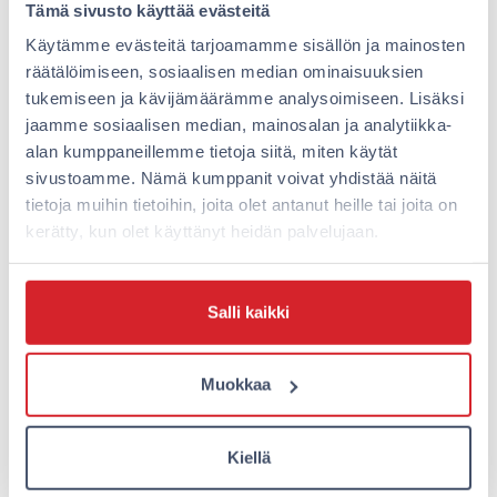
Pilvi
: Oma kotikaupunkini Helsinki tietty, mutta jos sitä
Tämä sivusto käyttää evästeitä
ei saa valita niin Tampere on kyllä huippu: rento
Käytämme evästeitä tarjoamamme sisällön ja mainosten
ilmapiiri, hyviä ravintoloita, tapahtumia ja museoita.
räätälöimiseen, sosiaalisen median ominaisuuksien
tukemiseen ja kävijämäärämme analysoimiseen. Lisäksi
Joonas
: Tampere, mukavat ihmiset ja uudistuu kovaa
jaamme sosiaalisen median, mainosalan ja analytiikka-
tahtia. Tiivis keskusta ja palvelut ovat lähellä.
alan kumppaneillemme tietoja siitä, miten käytät
Riina
: Lempikaupunkini on Inkoo, koska se on kaunis
sivustoamme. Nämä kumppanit voivat yhdistää näitä
satamakaupunki, josta löytyy maaseudun rauhaa ja
tietoja muihin tietoihin, joita olet antanut heille tai joita on
yhteisöllisyyttä. Kesäisin kaupunki kukoistaa eri
kerätty, kun olet käyttänyt heidän palvelujaan.
tapahtumien myötä ja tuo ihmisiä paikalle ympäri
Suomea. Inkoolla on myös oma merkityksensä
Suomen historiassa.
Salli kaikki
Seidi
: Lempikaupunki on Helsinki, koska kompaktissa
kaupungissa pääsee nauttimaan niin merenrannasta
Muokkaa
kuin metsän rauhasta sekä ihmisvilinästä.
Kiellä