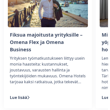
Fiksua majoitusta yrityksille –
Mit
Omena Flex ja Omena
yöp
Business
hot
Yrityksen työmatkustukseen liittyy usein
Lemm
monia haasteita: kustannukset,
hiem
joustavuus, varausten hallinta ja
tarv
työntekijöiden mukavuus. Omena Hotels
Tärk
tarjoaa kaksi ratkaisua, jotka tekevät…
hote
nim
Lue lisää
Lue 