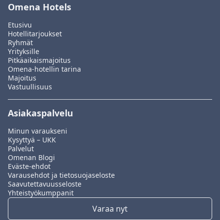
Omena Hotels
Etusivu
Hotellitarjoukset
Ryhmät
Yrityksille
Pitkäaikaismajoitus
Omena-hotellin tarina
Majoitus
Vastuullisuus
Asiakaspalvelu
Minun varaukseni
Kysyttyä – UKK
Palvelut
Omenan Blogi
Eväste-ehdot
Varausehdot ja tietosuojaseloste
Saavutettavuusseloste
Yhteistyökumppanit
Varaa nyt