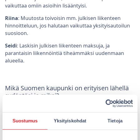
vaikuttaa omiin asioihin lisääntyisi.
Riina
: Muutosta toivoisin mm. julkisen liikenteen
hinnoitteluun, jos halutaan vaikuttaa yksityisautoilun
suosioon.
Seidi
: Laskisin julkisen liikenteen maksuja, ja
parantaisin liikennöintiä tiheämmäksi uudenmaan
alueella.
Mikä Suomen kaupunki on erityisen lähellä
sydäntäsi ja miksi?
Suostumus
Yksityiskohdat
Tietoja
Kati
: Merellisestä Helsingistä löytyy kaikki: rannat,
kulttuuri, saaret, ruoka, ystävät ja perhe.