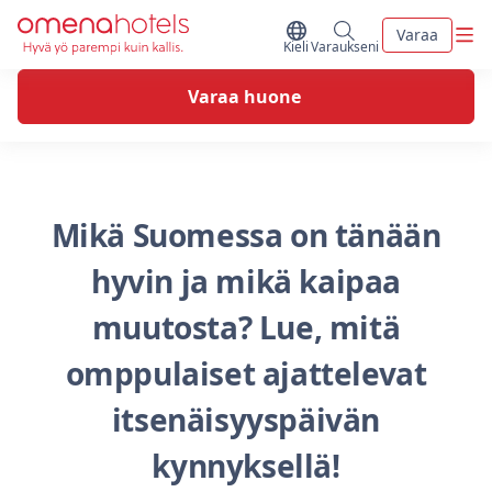
Skip to content
Vali
Varaa
Vaihda kieltä
Minun varaukseni
Kieli
Varaukseni
Varaa huone
Mikä Suomessa on tänään
hyvin ja mikä kaipaa
muutosta? Lue, mitä
omppulaiset ajattelevat
itsenäisyyspäivän
kynnyksellä!