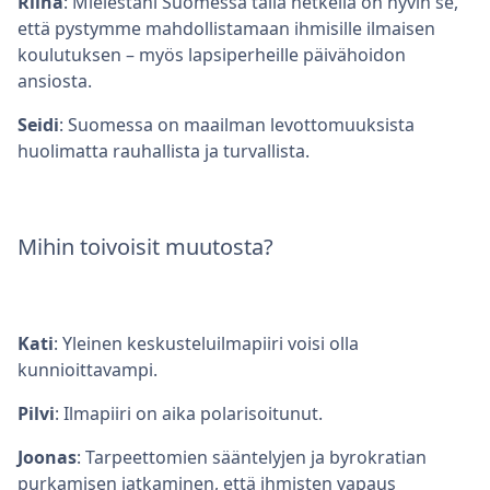
Riina
: Mielestäni Suomessa tällä hetkellä on hyvin se,
että pystymme mahdollistamaan ihmisille ilmaisen
koulutuksen – myös lapsiperheille päivähoidon
ansiosta.
Seidi
: Suomessa on maailman levottomuuksista
huolimatta rauhallista ja turvallista.
Mihin toivoisit muutosta?
Kati
: Yleinen keskusteluilmapiiri voisi olla
kunnioittavampi.
Pilvi
: Ilmapiiri on aika polarisoitunut.
Joonas
: Tarpeettomien sääntelyjen ja byrokratian
purkamisen jatkaminen, että ihmisten vapaus