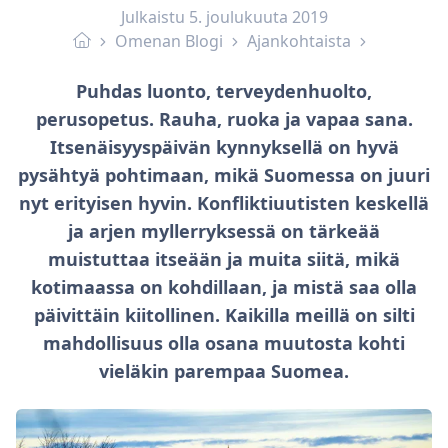
Julkaistu
5. joulukuuta 2019
Omenan Blogi
Ajankohtaista
Puhdas luonto, terveydenhuolto,
perusopetus. Rauha, ruoka ja vapaa sana.
Itsenäisyyspäivän kynnyksellä on hyvä
pysähtyä pohtimaan, mikä Suomessa on juuri
nyt erityisen hyvin. Konfliktiuutisten keskellä
ja arjen myllerryksessä on tärkeää
muistuttaa itseään ja muita siitä, mikä
kotimaassa on kohdillaan, ja mistä saa olla
päivittäin kiitollinen. Kaikilla meillä on silti
mahdollisuus olla osana muutosta kohti
vieläkin parempaa Suomea.