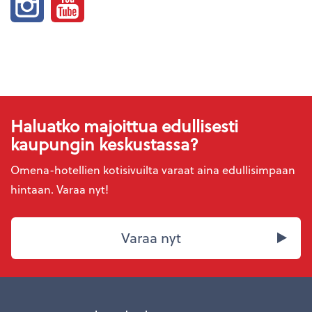
Haluatko majoittua edullisesti
kaupungin keskustassa?
Omena-hotellien kotisivuilta varaat aina edullisimpaan
hintaan. Varaa nyt!
Varaa nyt