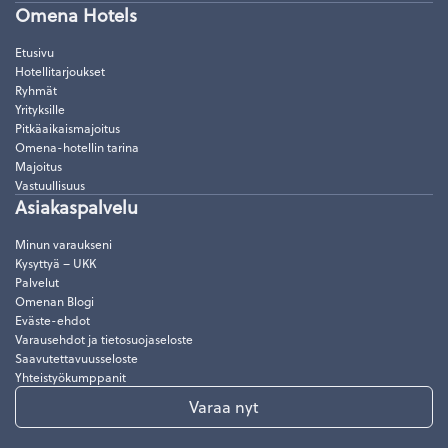
Omena Hotels
Etusivu
Hotellitarjoukset
Ryhmät
Yrityksille
Pitkäaikaismajoitus
Omena-hotellin tarina
Majoitus
Vastuullisuus
Asiakaspalvelu
Minun varaukseni
Kysyttyä – UKK
Palvelut
Omenan Blogi
Eväste-ehdot
Varausehdot ja tietosuojaseloste
Saavutettavuusseloste
Yhteistyökumppanit
Varaa nyt