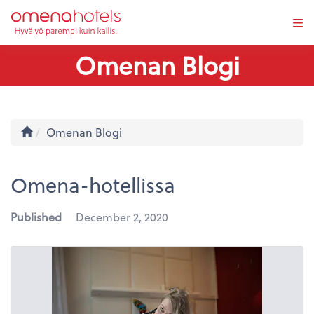
Tog
navi
Omenan Blogi
Home
Omenan Blogi
Omena-hotellissa
Published
December 2, 2020