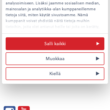
Sisällöt
analysoimiseen. Lisäksi jaamme sosiaalisen median,
mainosalan ja analytiikka-alan kumppaneillemme
Travel tips
tietoja siitä, miten käytät sivustoamme. Nämä
Ajankohtaista
kumppanit voivat yhdistää näitä tietoja muihin
Omenan vastuullisuus
tietoihin, joita olet antanut heille tai joita on kerätty,
Kaupungit
kun olet käyttänyt heidän palvelujaan.
Salli kaikki
Seuraa meitä
Muokkaa
Kiellä