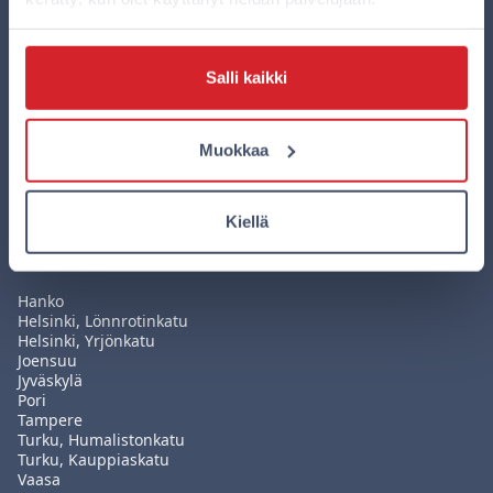
Lataa Omenan uusi mobiilisovellus
Salli kaikki
Sovelluksella teet varauksesi edullisemmin kuin
missään muualla ja hallitset kaikkia varauksiasi
Muokkaa
helposti yhdessä paikassa. Lataa sovellus nyt!
Kiellä
Hotellit
Hanko
Helsinki, Lönnrotinkatu
Helsinki, Yrjönkatu
Joensuu
Jyväskylä
Pori
Tampere
Turku, Humalistonkatu
Turku, Kauppiaskatu
Vaasa