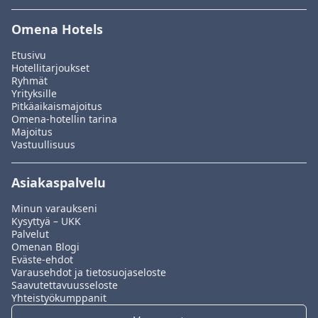
Omena Hotels
Etusivu
Hotellitarjoukset
Ryhmät
Yrityksille
Pitkäaikaismajoitus
Omena-hotellin tarina
Majoitus
Vastuullisuus
Asiakaspalvelu
Minun varaukseni
Kysyttyä – UKK
Palvelut
Omenan Blogi
Eväste-ehdot
Varausehdot ja tietosuojaseloste
Saavutettavuusseloste
Yhteistyökumppanit