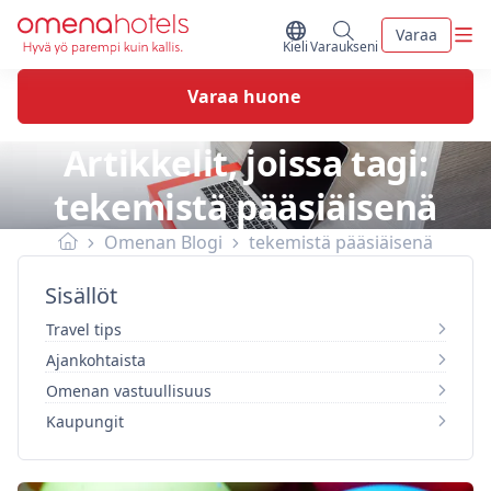
Skip to content
Vali
Varaa
Vaihda kieltä
Minun varaukseni
Kieli
Varaukseni
Varaa huone
Artikkelit, joissa tagi:
tekemistä pääsiäisenä
Omenan Blogi
tekemistä pääsiäisenä
Sisällöt
Travel tips
Ajankohtaista
Omenan vastuullisuus
Kaupungit