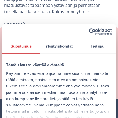
matkustavat tapaamaan ystäviään ja perhettään
toisella paikkakunnalla. Kokosimme yhteen...
Lue lisää
Haluatko majoittua edullisesti
Suostumus
Yksityiskohdat
Tietoja
kaupungin keskustassa?
Omena-hotellien kotisivuilta varaat aina edullisimpaan
Tämä sivusto käyttää evästeitä
hintaan. Varaa nyt!
Käytämme evästeitä tarjoamamme sisällön ja mainosten
räätälöimiseen, sosiaalisen median ominaisuuksien
Varaa nyt
tukemiseen ja kävijämäärämme analysoimiseen. Lisäksi
jaamme sosiaalisen median, mainosalan ja analytiikka-
alan kumppaneillemme tietoja siitä, miten käytät
sivustoamme. Nämä kumppanit voivat yhdistää näitä
tietoja muihin tietoihin, joita olet antanut heille tai joita on
kerätty, kun olet käyttänyt heidän palvelujaan.