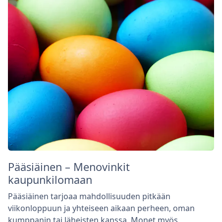
Pääsiäinen – Menovinkit
kaupunkilomaan
Pääsiäinen tarjoaa mahdollisuuden pitkään
viikonloppuun ja yhteiseen aikaan perheen, oman
kumppanin tai läheisten kanssa. Monet myös