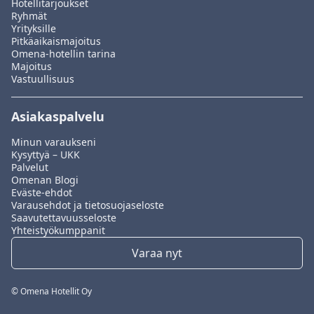
Hotellitarjoukset
Ryhmät
Yrityksille
Pitkäaikaismajoitus
Omena-hotellin tarina
Majoitus
Vastuullisuus
Asiakaspalvelu
Minun varaukseni
Kysyttyä – UKK
Palvelut
Omenan Blogi
Eväste-ehdot
Varausehdot ja tietosuojaseloste
Saavutettavuusseloste
Yhteistyökumppanit
Varaa nyt
© Omena Hotellit Oy