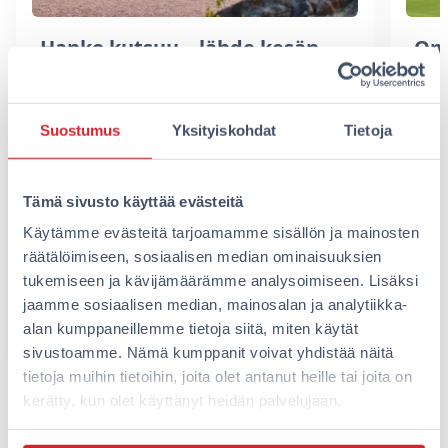
Hanko kutsuu – lähde kesän
Ome
parhaalle kaupunkireissulle!
Uud
hot
Kun kaipaat kesältä aurinkoa,
Suostumus
Yksityiskohdat
Tietoja
202
merimaisemia ja hyvää ruokaa, Hanko
on juuri oikea suunta. Tänäkin kesänä
Suo
kaupungissa riittää tapahtumia,
hote
Tämä sivusto käyttää evästeitä
nähtävää ja…
Uusi
Käytämme evästeitä tarjoamamme sisällön ja mainosten
Han
räätälöimiseen, sosiaalisen median ominaisuuksien
läh
tukemiseen ja kävijämäärämme analysoimiseen. Lisäksi
ket
jaamme sosiaalisen median, mainosalan ja analytiikka-
alan kumppaneillemme tietoja siitä, miten käytät
Lue lisää
Lue 
sivustoamme. Nämä kumppanit voivat yhdistää näitä
tietoja muihin tietoihin, joita olet antanut heille tai joita on
kerätty, kun olet käyttänyt heidän palvelujaan.
Näytä kaikki