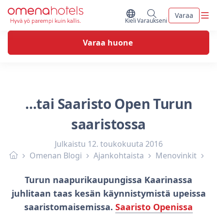
Skip to content
Vali
Varaa
Vaihda kieltä
Minun varaukseni
Kieli
Varaukseni
Varaa huone
…tai Saaristo Open Turun
saaristossa
Julkaistu
12. toukokuuta 2016
Omenan Blogi
Ajankohtaista
Menovinkit
Turun naapurikaupungissa Kaarinassa
juhlitaan taas kesän käynnistymistä upeissa
saaristomaisemissa.
Saaristo Openissa