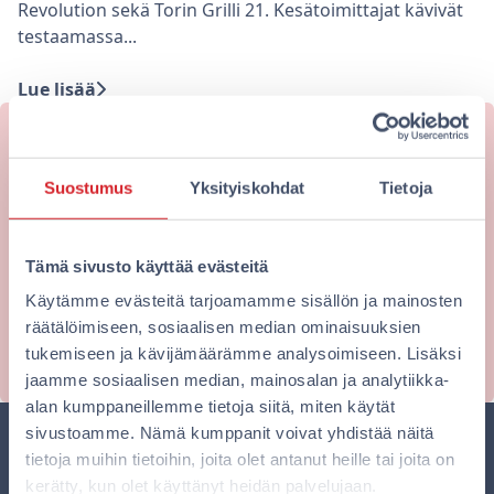
Revolution sekä Torin Grilli 21. Kesätoimittajat kävivät
testaamassa...
Lue lisää
Haluatko majoittua edullisesti
Suostumus
Yksityiskohdat
Tietoja
kaupungin keskustassa?
Omena-hotellien kotisivuilta varaat aina edullisimpaan
hintaan. Varaa nyt!
Tämä sivusto käyttää evästeitä
Käytämme evästeitä tarjoamamme sisällön ja mainosten
räätälöimiseen, sosiaalisen median ominaisuuksien
Varaa nyt
tukemiseen ja kävijämäärämme analysoimiseen. Lisäksi
jaamme sosiaalisen median, mainosalan ja analytiikka-
alan kumppaneillemme tietoja siitä, miten käytät
sivustoamme. Nämä kumppanit voivat yhdistää näitä
tietoja muihin tietoihin, joita olet antanut heille tai joita on
kerätty, kun olet käyttänyt heidän palvelujaan.