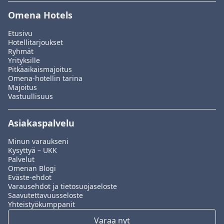
Omena Hotels
Etusivu
Hotellitarjoukset
Ryhmät
Yrityksille
Pitkäaikaismajoitus
Omena-hotellin tarina
Majoitus
Vastuullisuus
Asiakaspalvelu
Minun varaukseni
Kysyttyä – UKK
Palvelut
Omenan Blogi
Eväste-ehdot
Varausehdot ja tietosuojaseloste
Saavutettavuusseloste
Yhteistyökumppanit
Varaa nyt