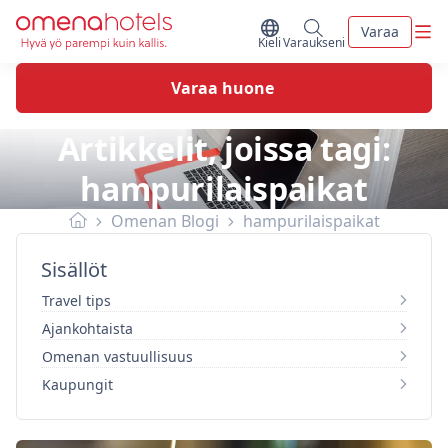
Skip to content
Vali
Varaa
Vaihda kieltä
Minun varaukseni
Kieli
Varaukseni
Varaa huone
Artikkelit, joissa tagi:
hampurilaispaikat
Omenan Blogi
hampurilaispaikat
Sisällöt
Travel tips
Ajankohtaista
Omenan vastuullisuus
Kaupungit