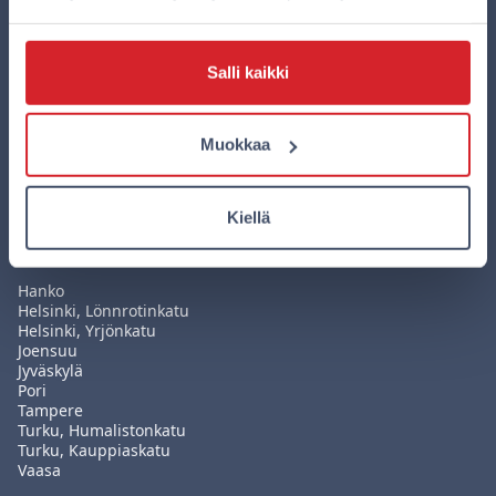
Lataa Omenan uusi mobiilisovellus
Salli kaikki
Sovelluksella teet varauksesi edullisemmin kuin
missään muualla ja hallitset kaikkia varauksiasi
Muokkaa
helposti yhdessä paikassa. Lataa sovellus nyt!
Kiellä
Hotellit
Hanko
Helsinki, Lönnrotinkatu
Helsinki, Yrjönkatu
Joensuu
Jyväskylä
Pori
Tampere
Turku, Humalistonkatu
Turku, Kauppiaskatu
Vaasa