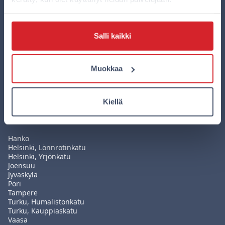
Lataa Omenan uusi mobiilisovellus
Salli kaikki
Sovelluksella teet varauksesi edullisemmin kuin
missään muualla ja hallitset kaikkia varauksiasi
Muokkaa
helposti yhdessä paikassa. Lataa sovellus nyt!
Kiellä
Hotellit
Hanko
Helsinki, Lönnrotinkatu
Helsinki, Yrjönkatu
Joensuu
Jyväskylä
Pori
Tampere
Turku, Humalistonkatu
Turku, Kauppiaskatu
Vaasa