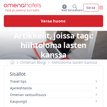
Skip to content
Vali
Varaa
Vaihda kieltä
Minun varaukseni
Kieli
Varaukseni
Varaa huone
Artikkelit, joissa tagi:
hiihtoloma lasten
kanssa
Omenan Blogi
hiihtoloma lasten kanssa
Sisällöt
Travel tips
Ajankohtaista
Omenan vastuullisuus
Kaupungit