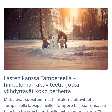
Lasten kanssa Tampereella –
hiihtoloman aktiviteetit, jotka
viihdyttävät koko perhettä
Mitkä ovat suosituimmat hiihtoloma-aktiviteetit
Tampereella lapsiperheille? Tampere tarjoaa runsaasti
hauskaa tekemistä perheelle hiihtoloman aikana. Yksi