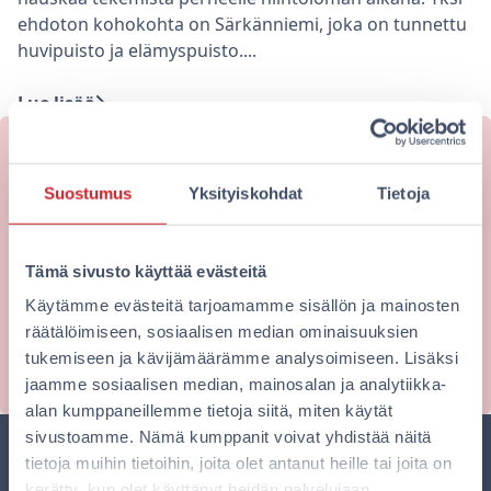
ehdoton kohokohta on Särkänniemi, joka on tunnettu
huvipuisto ja elämyspuisto....
Lue lisää
Haluatko majoittua edullisesti
Suostumus
Yksityiskohdat
Tietoja
kaupungin keskustassa?
Omena-hotellien kotisivuilta varaat aina edullisimpaan
Tämä sivusto käyttää evästeitä
hintaan. Varaa nyt!
Käytämme evästeitä tarjoamamme sisällön ja mainosten
räätälöimiseen, sosiaalisen median ominaisuuksien
Varaa nyt
tukemiseen ja kävijämäärämme analysoimiseen. Lisäksi
jaamme sosiaalisen median, mainosalan ja analytiikka-
alan kumppaneillemme tietoja siitä, miten käytät
sivustoamme. Nämä kumppanit voivat yhdistää näitä
tietoja muihin tietoihin, joita olet antanut heille tai joita on
kerätty, kun olet käyttänyt heidän palvelujaan.