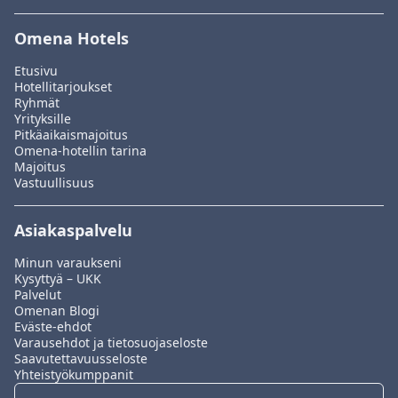
Omena Hotels
Etusivu
Hotellitarjoukset
Ryhmät
Yrityksille
Pitkäaikaismajoitus
Omena-hotellin tarina
Majoitus
Vastuullisuus
Asiakaspalvelu
Minun varaukseni
Kysyttyä – UKK
Palvelut
Omenan Blogi
Eväste-ehdot
Varausehdot ja tietosuojaseloste
Saavutettavuusseloste
Yhteistyökumppanit