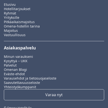
Etusivu
Hotellitarjoukset
Ryhmät
Yrityksille
Pitkäaikaismajoitus
Omena-hotellin tarina
Majoitus
Vastuullisuus
Asiakaspalvelu
Minun varaukseni
Kysyttyä – UKK
Palvelut
Omenan Blogi
Eväste-ehdot
Varausehdot ja tietosuojaseloste
Saavutettavuusseloste
Yhteistyökumppanit
Varaa nyt
© Omena Hotellit Oy