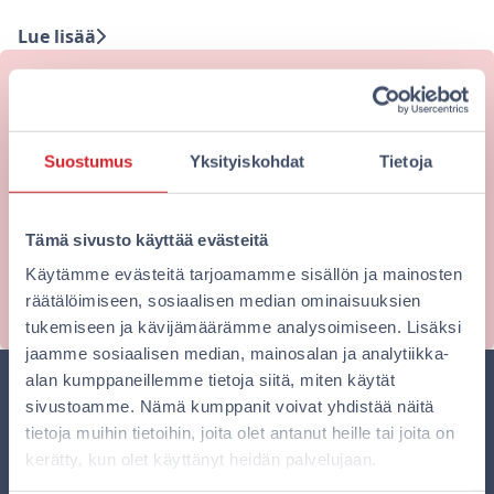
Lue lisää
Haluatko majoittua edullisesti
kaupungin keskustassa?
Suostumus
Yksityiskohdat
Tietoja
Omena-hotellien kotisivuilta varaat aina edullisimpaan
hintaan. Varaa nyt!
Tämä sivusto käyttää evästeitä
Käytämme evästeitä tarjoamamme sisällön ja mainosten
Varaa nyt
räätälöimiseen, sosiaalisen median ominaisuuksien
tukemiseen ja kävijämäärämme analysoimiseen. Lisäksi
jaamme sosiaalisen median, mainosalan ja analytiikka-
alan kumppaneillemme tietoja siitä, miten käytät
sivustoamme. Nämä kumppanit voivat yhdistää näitä
tietoja muihin tietoihin, joita olet antanut heille tai joita on
kerätty, kun olet käyttänyt heidän palvelujaan.