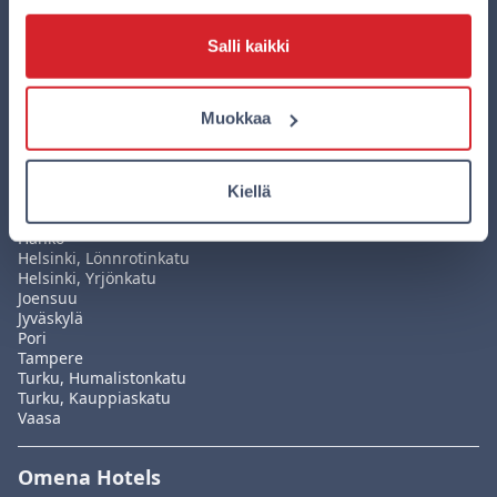
Lataa Omenan uusi mobiilisovellus
Sovelluksella teet varauksesi edullisemmin kuin
Salli kaikki
missään muualla ja hallitset kaikkia varauksiasi
helposti yhdessä paikassa. Lataa sovellus nyt!
Muokkaa
Kiellä
Hotellit
Hanko
Helsinki, Lönnrotinkatu
Helsinki, Yrjönkatu
Joensuu
Jyväskylä
Pori
Tampere
Turku, Humalistonkatu
Turku, Kauppiaskatu
Vaasa
Omena Hotels