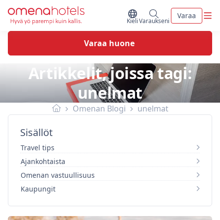
Skip to content
Vali
Varaa
Vaihda kieltä
Minun varaukseni
Kieli
Varaukseni
Varaa huone
Artikkelit, joissa tagi:
unelmat
Omenan Blogi
unelmat
Sisällöt
Travel tips
Ajankohtaista
Omenan vastuullisuus
Kaupungit