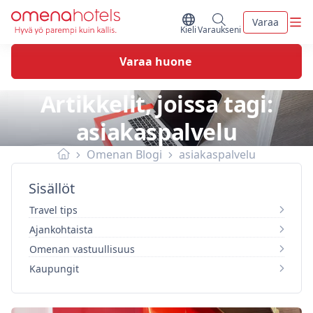
Skip to content
Vali
Varaa
Vaihda kieltä
Minun varaukseni
Kieli
Varaukseni
Varaa huone
Artikkelit, joissa tagi:
asiakaspalvelu
Omenan Blogi
asiakaspalvelu
Sisällöt
Travel tips
Ajankohtaista
Omenan vastuullisuus
Kaupungit