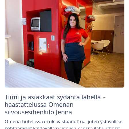
Tiimi ja asiakkaat sydäntä lähellä –
haastattelussa Omenan
siivousesihenkilö Jenna
Omena-hotellissa ei ole vastaanottoa, joten ystävälliset
kohtaamiset käytävällä siivoojien kanssa ilahduttavat