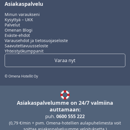
Asiakaspalvelu
Minun varaukseni
Kysyttyä – UKK
Palvelut
Omenan Blogi
Eväste-ehdot
Varausehdot ja tietosuojaseloste
Saavutettavuusseloste
Yhteistyökumppanit
Varaa nyt
© Omena Hotellit Oy
Asiakaspalvelumme on 24/7 valmiina
auttamaan:
puh.
0600 555 222
(0,79 €/min + pvm. Omena-hotellien aulapuhelimesta voit
soittaa asiakaspalveluumme veloituksetta.)