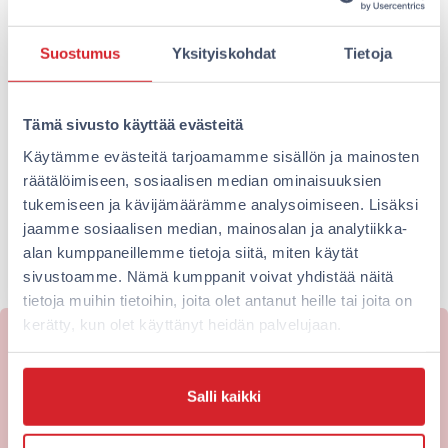
Langat osaavissa käsissä – Omenan
asiakaspalveluvastaava Lotta on
Suostumus
Yksityiskohdat
Tietoja
ongelmanratkaisun ammattilainen
Tiesitkö, että kaikki Omena-hotellien
Tämä sivusto käyttää evästeitä
asiakaspalvelijat ovat turvallisuusalan
ammattilaisia? Kysyimme Omena-hotellien
Käytämme evästeitä tarjoamamme sisällön ja mainosten
asiakaspalveluvastaavalta, Lotalta, millaista on
räätälöimiseen, sosiaalisen median ominaisuuksien
olla Ompulla töissä. Positiivinen palaute
tukemiseen ja kävijämäärämme analysoimiseen. Lisäksi
lämmittää…
jaamme sosiaalisen median, mainosalan ja analytiikka-
alan kumppaneillemme tietoja siitä, miten käytät
Lue lisää
sivustoamme. Nämä kumppanit voivat yhdistää näitä
tietoja muihin tietoihin, joita olet antanut heille tai joita on
kerätty, kun olet käyttänyt heidän palvelujaan.
Haluatko majoittua edullisesti
kaupungin keskustassa?
Salli kaikki
Omena-hotellien kotisivuilta varaat aina edullisimpaan