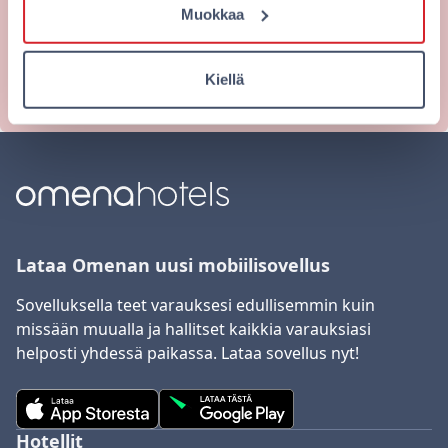
hintaan. Varaa nyt!
Muokkaa
Varaa nyt
Kiellä
Lataa Omenan uusi mobiilisovellus
Sovelluksella teet varauksesi edullisemmin kuin
missään muualla ja hallitset kaikkia varauksiasi
helposti yhdessä paikassa. Lataa sovellus nyt!
Hotellit