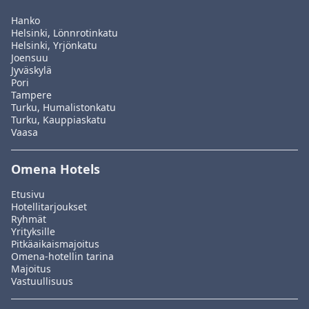
Hanko
Helsinki, Lönnrotinkatu
Helsinki, Yrjönkatu
Joensuu
Jyväskylä
Pori
Tampere
Turku, Humalistonkatu
Turku, Kauppiaskatu
Vaasa
Omena Hotels
Etusivu
Hotellitarjoukset
Ryhmät
Yrityksille
Pitkäaikaismajoitus
Omena-hotellin tarina
Majoitus
Vastuullisuus